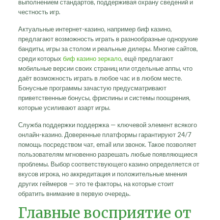
выполнением стандартов, поддерживая охрану сведений и
честность игр.
Актуальные интернет-казино, например биф казино,
предлагают возможность играть в разнообразные однорукие
бандиты, игры за столом и реальные дилеры. Многие сайтов,
среди которых
биф казино зеркало
, ещё предлагают
мобильные версии своих страниц или отдельные аппы, что
даёт возможность играть в любое час и в любом месте.
Бонусные программы зачастую предусматривают
приветственные бонусы, фриспины и системы поощрения,
которые усиливают азарт игры.
Служба поддержки поддержка — ключевой элемент всякого
онлайн-казино. Доверенные платформы гарантируют 24/7
помощь посредством чат, email или звонок. Такое позволяет
пользователям мгновенно разрешать любые появляющиеся
проблемы. Выбор соответствующего казино определяется от
вкусов игрока, но аккредитация и положительные мнения
других геймеров — это те факторы, на которые стоит
обратить внимание в первую очередь.
Главные восприятие от