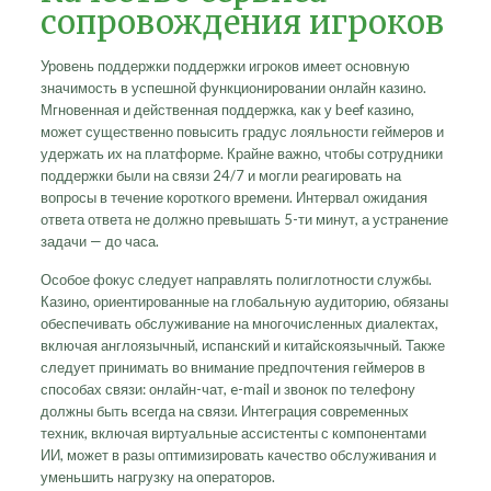
сопровождения игроков
Уровень поддержки поддержки игроков имеет основную
значимость в успешной функционировании онлайн казино.
Мгновенная и действенная поддержка, как у beef казино,
может существенно повысить градус лояльности геймеров и
удержать их на платформе. Крайне важно, чтобы сотрудники
поддержки были на связи 24/7 и могли реагировать на
вопросы в течение короткого времени. Интервал ожидания
ответа ответа не должно превышать 5-ти минут, а устранение
задачи — до часа.
Особое фокус следует направлять полиглотности службы.
Казино, ориентированные на глобальную аудиторию, обязаны
обеспечивать обслуживание на многочисленных диалектах,
включая англоязычный, испанский и китайскоязычный. Также
следует принимать во внимание предпочтения геймеров в
способах связи: онлайн-чат, e-mail и звонок по телефону
должны быть всегда на связи. Интеграция современных
техник, включая виртуальные ассистенты с компонентами
ИИ, может в разы оптимизировать качество обслуживания и
уменьшить нагрузку на операторов.