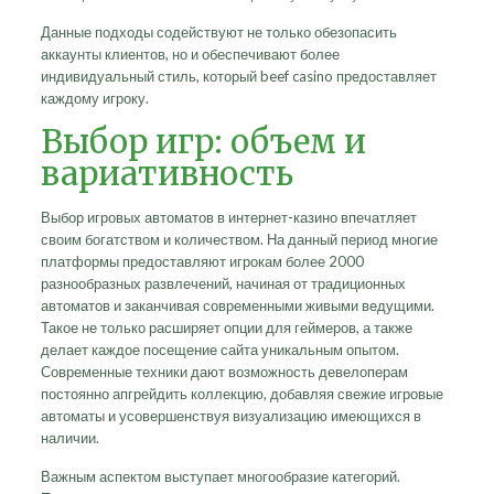
Данные подходы содействуют не только обезопасить
аккаунты клиентов, но и обеспечивают более
индивидуальный стиль, который beef casino предоставляет
каждому игроку.
Выбор игр: объем и
вариативность
Выбор игровых автоматов в интернет-казино впечатляет
своим богатством и количеством. На данный период многие
платформы предоставляют игрокам более 2000
разнообразных развлечений, начиная от традиционных
автоматов и заканчивая современными живыми ведущими.
Такое не только расширяет опции для геймеров, а также
делает каждое посещение сайта уникальным опытом.
Современные техники дают возможность девелоперам
постоянно апгрейдить коллекцию, добавляя свежие игровые
автоматы и усовершенствуя визуализацию имеющихся в
наличии.
Важным аспектом выступает многообразие категорий.