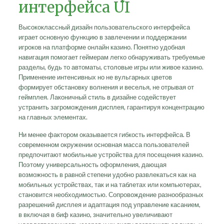
интерфейса UI
Высококлассный дизайн пользовательского интерфейса
играет основную функцию в завлечении и поддержании
игроков на платформе онлайн казино. Понятно удобная
навигация помогает геймерам легко обнаруживать требуемые
разделы, будь то автоматы, столовые игры или живое казино.
Применение интенсивных но не вульгарных цветов
формирует обстановку волнения и веселья, не отрывая от
геймплея. Лаконичный стиль в дизайне содействует
устранить загромождения дисплея, гарантируя концентрацию
на главных элементах.
Ни менее фактором оказывается гибкость интерфейса. В
современном окружении основная масса пользователей
предпочитают мобильные устройства для посещения казино.
Поэтому универсальность оформления, дающая
возможность в равной степени удобно развлекаться как на
мобильных устройствах, так и на таблетах или компьютерах,
становится необходимостью. Сопровождение разнообразных
разрешений дисплея и адаптация под управление касанием,
в включая в биф казино, значительно увеличивают