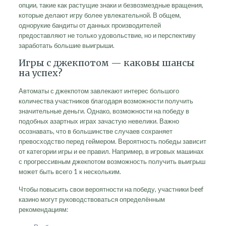
опции, такие как растущие знаки и безвозмездные вращения,
которые делают игру более увлекательной. В общем,
однорукие бандиты от данных производителей
предоставляют не только удовольствие, но и перспективу
заработать большие выигрыши.
Игры с джекпотом — каковы шансы
на успех?
Автоматы с джекпотом завлекают интерес большого
количества участников благодаря возможности получить
значительные деньги. Однако, возможности на победу в
подобных азартных играх зачастую невелики. Важно
осознавать, что в большинстве случаев сохраняет
превосходство перед геймером. Вероятность победы зависит
от категории игры и ее правил. Например, в игровых машинах
с прогрессивным джекпотом возможность получить выигрыш
может быть всего 1 к нескольким.
Чтобы повысить свои вероятности на победу, участники beef
казино могут руководствоваться определённым
рекомендациям: