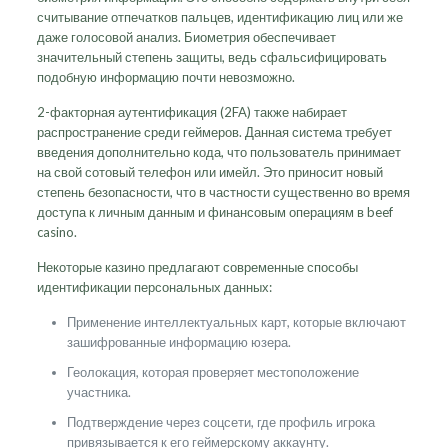
считывание отпечатков пальцев, идентификацию лиц или же
даже голосовой анализ. Биометрия обеспечивает
значительный степень защиты, ведь сфальсифицировать
подобную информацию почти невозможно.
2-факторная аутентификация (2FA) также набирает
распространение среди геймеров. Данная система требует
введения дополнительно кода, что пользователь принимает
на свой сотовый телефон или имейл. Это приносит новый
степень безопасности, что в частности существенно во время
доступа к личным данным и финансовым операциям в beef
casino.
Некоторые казино предлагают современные способы
идентификации персональных данных:
Применение интеллектуальных карт, которые включают
зашифрованные информацию юзера.
Геолокация, которая проверяет местоположение
участника.
Подтверждение через соцсети, где профиль игрока
привязывается к его геймерскому аккаунту.