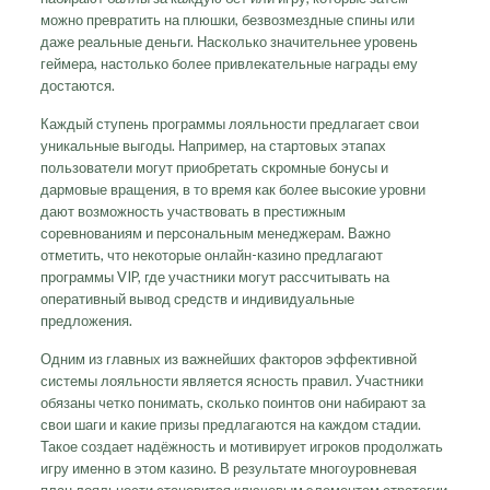
можно превратить на плюшки, безвозмездные спины или
даже реальные деньги. Насколько значительнее уровень
геймера, настолько более привлекательные награды ему
достаются.
Каждый ступень программы лояльности предлагает свои
уникальные выгоды. Например, на стартовых этапах
пользователи могут приобретать скромные бонусы и
дармовые вращения, в то время как более высокие уровни
дают возможность участвовать в престижным
соревнованиям и персональным менеджерам. Важно
отметить, что некоторые онлайн-казино предлагают
программы VIP, где участники могут рассчитывать на
оперативный вывод средств и индивидуальные
предложения.
Одним из главных из важнейших факторов эффективной
системы лояльности является ясность правил. Участники
обязаны четко понимать, сколько поинтов они набирают за
свои шаги и какие призы предлагаются на каждом стадии.
Такое создает надёжность и мотивирует игроков продолжать
игру именно в этом казино. В результате многоуровневая