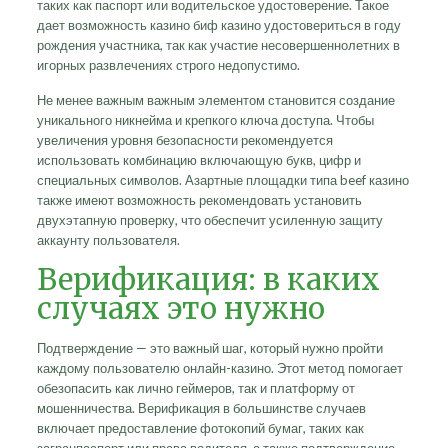
таких как паспорт или водительское удостоверение. Такое
дает возможность казино биф казино удостовериться в году
рождения участника, так как участие несовершеннолетних в
игорных развлечениях строго недопустимо.
Не менее важным важным элементом становится создание
уникального никнейма и крепкого ключа доступа. Чтобы
увеличения уровня безопасности рекомендуется
использовать комбинацию включающую букв, цифр и
специальных символов. Азартные площадки типа beef казино
также имеют возможность рекомендовать установить
двухэтапную проверку, что обеспечит усиленную защиту
аккаунту пользователя.
Верификация: в каких
случаях это нужно
Подтверждение — это важный шаг, который нужно пройти
каждому пользователю онлайн-казино. Этот метод помогает
обезопасить как лично геймеров, так и платформу от
мошенничества. Верификация в большинстве случаев
включает предоставление фотокопий бумаг, таких как