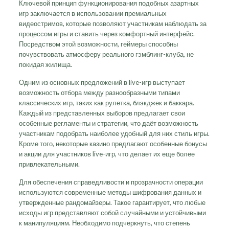
Ключевой принцип функционирования подобных азартных
игр заключается в использовании премиальных
видеостримов, которые позволяют участникам наблюдать за
процессом игры и ставить через комфортный интерфейс.
Посредством этой возможности, геймеры способны
почувствовать атмосферу реального гэмблинг-клуба, не
покидая жилища.
Одним из основных предложений в live-игр выступает
возможность отбора между разнообразными типами
классических игр, таких как рулетка, блэкджек и баккара.
Каждый из представленных выборов предлагает свои
особенные регламенты и стратегии, что даёт возможность
участникам подобрать наиболее удобный для них стиль игры.
Кроме того, некоторые казино предлагают особенные бонусы
и акции для участников live-игр, что делает их еще более
привлекательными.
Для обеспечения справедливости и прозрачности операции
используются современные методы шифрования данных и
утвержденные рандомайзеры. Такое гарантирует, что любые
исходы игр представляют собой случайными и устойчивыми
к манипуляциям. Необходимо подчеркнуть, что степень