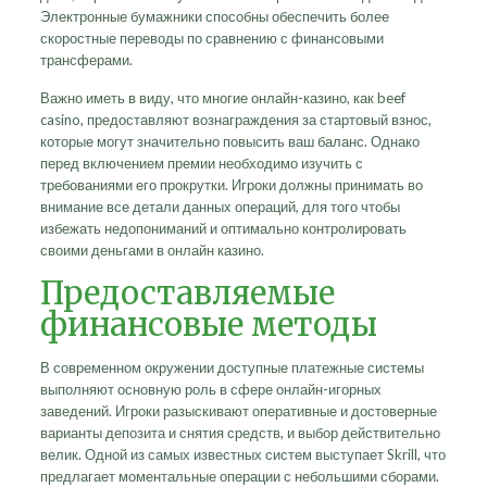
Электронные бумажники способны обеспечить более
скоростные переводы по сравнению с финансовыми
трансферами.
Важно иметь в виду, что многие онлайн-казино, как beef
casino, предоставляют вознаграждения за стартовый взнос,
которые могут значительно повысить ваш баланс. Однако
перед включением премии необходимо изучить с
требованиями его прокрутки. Игроки должны принимать во
внимание все детали данных операций, для того чтобы
избежать недопониманий и оптимально контролировать
своими деньгами в онлайн казино.
Предоставляемые
финансовые методы
В современном окружении доступные платежные системы
выполняют основную роль в сфере онлайн-игорных
заведений. Игроки разыскивают оперативные и достоверные
варианты депозита и снятия средств, и выбор действительно
велик. Одной из самых известных систем выступает Skrill, что
предлагает моментальные операции с небольшими сборами.