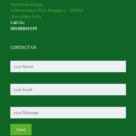
Vidyamanyanagar,
Vishwaneedam Post, Bengaluru - 560091
, Karnataka, India
Call Us:
08588849199
CONTACT US