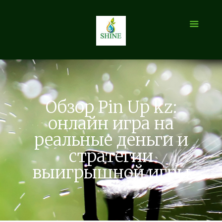
Обзор Pin Up kz:
онлайн игра на
реальные деньги и
стратегии
выигрышной игры