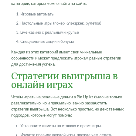
категории, которые можно найти на сайте:
Игровые автоматы
Настольные игры (покер, блэкджек, рулетка)
Live-казино с реальными крупье
Специальные акции и бонусы
Каждая из этих категорий имеет свои уникальные
особенности и может предложить игрокам разные стратегии
для достижения успеха.
Стратегии выигрыша в
онлайн играх
Чтобы играть на реальные деньги в Pin Up kz было не только
развлекательно, но и прибыльно, важно разработать
стратегии выигрыша. Вот несколько простых, но действенных
подходов, которые могут помочь:
Установите лимиты на ставках и время игры.
Изучите правила каждой игры, прежде чем делать