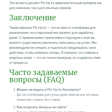
Эти аспекты делают Pin Up kz привлекательным выбором как
для новичков, так и для опытных игроков.
Заключение
Таким образом, Pin Up kz — это не просто платформа для
развлечения, но и серьезный инструмент для заработка
денег. С правильными стратегиями и подходом к игре вы
можете существенно увеличить свои шансы на успех. Мы
рекомендуем не спешить и тщательно продумывать свои
действия, чтобы избежать потерь. И помните, что главное в
азартных играх — это не только выигрыш, но и удовольствие
от процесса.
Часто задаваемые
вопросы (FAQ)
Можно ли играть в Pin Up kz бесплатно?
Да, на платформе доступны демо-версии игр, которые
позволяют играть без ставок.
Как получить бонусы на сайте?