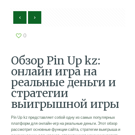
0
Обзор Pin Up kz:
онлайн игра на
реальные деньги и
стратегии
выигрышной игры
Pin Up kz представляет собой одну из самых популярных
платформ для онлайн-игр на реальные деньги. Этот обзор
рассмотрит основные функции сайта, стратегии выигрыша и