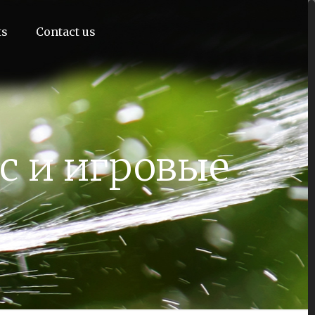
ts
Contact us
с и игровые