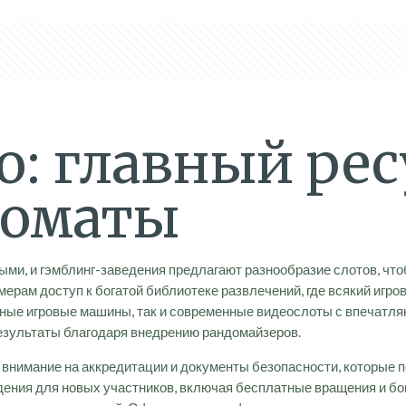
о: главный рес
томаты
ыми, и гэмблинг-заведения предлагают разнообразие слотов, чт
ерам доступ к богатой библиотеке развлечений, где всякий игров
ые игровые машины, так и современные видеослоты с впечатляю
езультаты благодаря внедрению рандомайзеров.
ь внимание на аккредитации и документы безопасности, которые
ения для новых участников, включая бесплатные вращения и бо