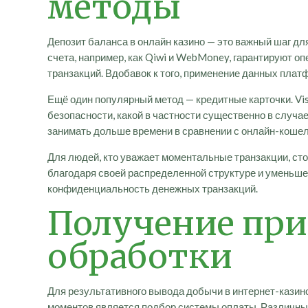
методы
Депозит баланса в онлайн казино — это важный шаг д
счета, например, как Qiwi и WebMoney, гарантируют 
транзакций. Вдобавок к того, применение данных пла
Ещё один популярный метод — кредитные карточки. Vi
безопасности, какой в частности существенно в случа
занимать дольше времени в сравнении с онлайн-коше
Для людей, кто уважает моментальные транзакции, ст
благодаря своей распределенной структуре и уменьше
конфиденциальность денежных транзакций.
Получение при
обработки
Для результативного вывода добычи в интернет-казин
моментов является подбор системы оплаты. Различные