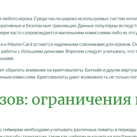
ля любого игрока. Среди числа широко используемых систем оп
оперативные и безопасные транзакции. Данные популярны вслед
тформ часто сопровождается маленькими комиссиями либо их отс
sa и MasterCard остаются надежными союзниками для игроков. О
е работы с большими деньгами. Впрочем следует учитывать, что
льками.
оит обратить внимание на криптовалюты. Биткойн и другие вирт
нным комиссиям. Криптовалюты дают возможность не только поп
зов: ограничения
о, геймерам необходимо учитывать различные лимиты и периоды
 способы транзакции, такие как цифровые кошельки или банковс