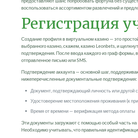
предоставляют шанс попробовать фортуна без существ
воспользоваться ассортиментом развлечений и предл
Регистрация у
Создание профиля в виртуальном казино — это простой
выбранного казино, скажем, казино Leonbets, и щелкн
подтверждения. После ввода каждого из граф формы, в
отправленное письмо или SMS.
Подтверждение аккаунта — основной шаг, поддерживаю
нижеперечисленные документальные подтверждения:
Документ, подтверждающий личность или другой 
Удостоверение местоположения проживания (к при
Время от времени — верификация метода оплаты
Эти документы загружают с помощью особый часть на с
Необходимо учитывать, что правильная идентификация