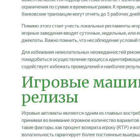
ограничения по сумме и временные рамки. К примеру, 
банковские транзакции могут отнять до 5 рабочих дней
Помимо этого стоит учесть локальные регламенты игор
игорные заведения вводят суточные, недельные, или 
джекпоты. Важно помнить, что несоблюдение условий 
Для избежания нежелательных неожиданностей рекоме
понадобиться осуществление процесса идентификации 
содействует избежать промедлений и наиболее резуль
Игровые машин
релизы
Игровые автоматы являются одним из главных востребо
принимая во внимание огромное количество вариантов
такие факторы, как процент возврата игроку (RTP) и 
волатильность гарантирует более постоянные выигры