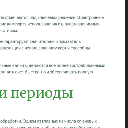
латы отмечаются ряд ключевых решений. Электронные
ствие комфорту использования и шансам анонимных
утствием.
ни гарантируют значительный показатель
 транзакции с использованием карты способны
уальные валюты делаются все более востребованными
олнять счет быстро, но и обеспечивать полную
 и периоды
 обработки. Одним из главных из числа ключевых
кие транзакции, могут обладать свои собственные