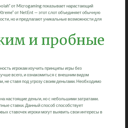
oolah” от Microgaming показывает нарастающий
Xtreme” от NetEnt — этот слот объединяет обычную
ости, но и предлагают уникальные возможности для
ежим и пробные
ность игрокам изучить принципы игры без
учше всего, и ознакомиться с внешним видом
, не ставя под угрозу своим деньгами. Необходимо
на настоящие деньги, но с небольшими затратами.
рупные ставки. Данный способ способствует
ых ставочек игроки могут выявить свои интересы в