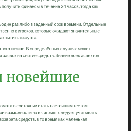
получить финансы в течение 24 часов, тогда как
а один раз либо в заданный срок времени. Отдельные
твенно к игроков, которые ожидают значительные
акрытию аккаунта.
ного казино. В определённых случаях может
заявок на снятие средств. Знание всех аспектов
и новейшие
омата в состоянии стать настоящим тестом,
вои возможности на выигрыш, следует учитывать
озврата средств, в то время как маленькая