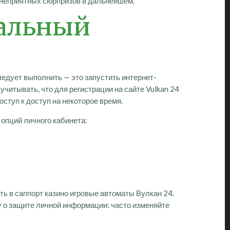
ь неприятных сюрпризов в дальнейшем.
уальный
ледует выполнить — это запустить интернет-
учитывать, что для регистрации на сайте Vulkan 24
ступ к доступ на некоторое время.
 опций личного кабинета:
ь в саппорт казино игровые автоматы Вулкан 24.
у о защите личной информации: часто изменяйте