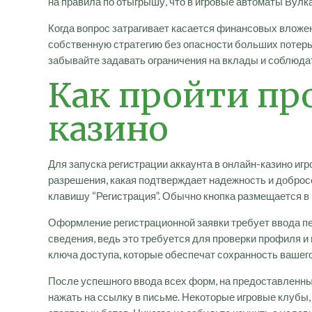
на правила по отыгрышу, что в игровые автоматы Вулка
Когда вопрос затрагивает касается финансовых вложен
собственную стратегию без опасности больших потерь. 
забывайте задавать ограничения на вклады и соблюда
Как пройти пр
казино
Для запуска регистрации аккаунта в онлайн-казино и
разрешения, какая подтверждает надежность и добросо
клавишу “Регистрация”. Обычно кнопка размещается в
Оформление регистрационной заявки требует ввода пе
сведения, ведь это требуется для проверки профиля 
ключа доступа, которые обеспечат сохранность вашего
После успешного ввода всех форм, на предоставленн
нажать на ссылку в письме. Некоторые игровые клубы,