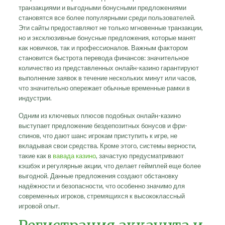
транзакциями и выгодными бонусными предложениями
становятся все более популярными среди пользователей.
Эти сайты предоставляют не только мгновенные транзакции,
но и эксклюзивные бонусные предложения, которые манят
как новичков, так и профессионалов. Важным фактором
становится быстрота перевода финансов: значительное
количество из представленных онлайн-казино гарантируют
выполнение заявок в течение нескольких минут или часов,
что значительно опережает обычные временные рамки в
индустрии.
Одним из ключевых плюсов подобных онлайн-казино
выступает предложение бездепозитных бонусов и фри-
спинов, что дают шанс игрокам приступить к игре, не
вкладывая свои средства. Кроме этого, системы верности,
такие как в
вавада казино
, зачастую предусматривают
кэшбэк и регулярные акции, что делает геймплей еще более
выгодной. Данные предложения создают обстановку
надёжности и безопасности, что особенно значимо для
современных игроков, стремящихся к высококлассный
игровой опыт.