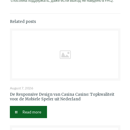
способна поддержать, даже если выход не найдено в FAQ.
Related posts
August 7, 2026
De Responsive Design van Casina Casino: Topkwaliteit
voor de Mobiele Speler uit Nederland
Read more