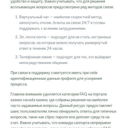
удобство и защиту. Важно учитывать, что для решения
всплывающих вопросов предусмотрено ряд методов связи.
Виртуальный чат — наиболее скоростной метод
заполучить отклик. Агенты на связи 24/7 и готовы
поддержать с всякими затруднениями.
Эл. почта почта — подходит для не столь экстренных
запросов, на которые можно получать развернутый
ответ в течение 24 часов.
Телефонная линия — подходит для тех, кто выбирает
непосредственное общение.
При связи в поддержку советуется иметь при себе
идентификационные данные профиля для ускорения
процесса.
Главное внимание уделяется категории FAQ на портале
казино vavada казино, где собраны решения на наиболее
часто задаваемые вопросы. Данный ресурс предоставляет
шанс пользователям лично обнаружить ответы для типичных
вопросов, таких как сброс пароля или депозит средств на
счет. Важно учитывать, что команда саппорта непрерывно