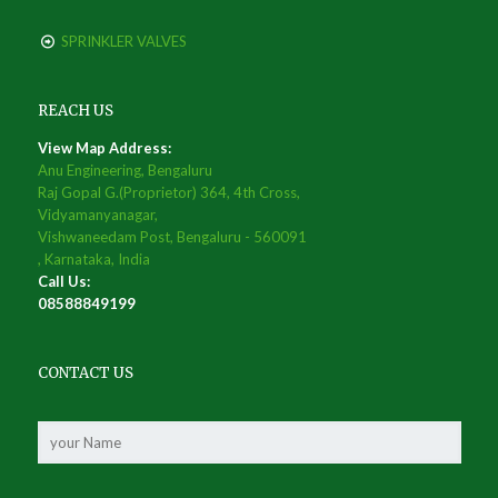
SPRINKLER VALVES
REACH US
View Map Address:
Anu Engineering, Bengaluru
Raj Gopal G.(Proprietor) 364, 4th Cross,
Vidyamanyanagar,
Vishwaneedam Post, Bengaluru - 560091
, Karnataka, India
Call Us:
08588849199
CONTACT US