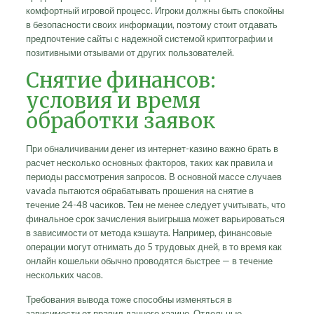
комфортный игровой процесс. Игроки должны быть спокойны
в безопасности своих информации, поэтому стоит отдавать
предпочтение сайты с надежной системой криптографии и
позитивными отзывами от других пользователей.
Снятие финансов:
условия и время
обработки заявок
При обналичивании денег из интернет-казино важно брать в
расчет несколько основных факторов, таких как правила и
периоды рассмотрения запросов. В основной массе случаев
vavada пытаются обрабатывать прошения на снятие в
течение 24-48 часиков. Тем не менее следует учитывать, что
финальное срок зачисления выигрыша может варьироваться
в зависимости от метода кэшаута. Например, финансовые
операции могут отнимать до 5 трудовых дней, в то время как
онлайн кошельки обычно проводятся быстрее — в течение
нескольких часов.
Требования вывода тоже способны изменяться в
зависимости от правил данного казино. Отдельные