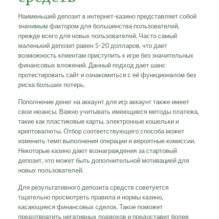
Наименьший депозит в интернет-казино представляет собой
значимым фактором для большинства пользователей,
прежде всего для новых пользователей. Часто самый
маленький депозит равен 5-20 долларов, что дает
возможность клиентам приступить к игре без значительных
финансовых вложений. Данный подход дает шанс
протестировать сайт и ознакомиться с её функционалом без
риска больших потерь.
Пополнение денег на аккаунт для игр аккаунт также имеет
свои нюансы. Важно учитывать имеющиеся методы платежа,
такие как пластиковые карты, электронные кошельки и
криптовалюты. Отбор соответствующего способа может
изменить темп выполнения операции и вероятные комиссии.
Некоторые казино дают вознаграждения за стартовый
депозит, что может быть дополнительной мотивацией для
новых пользователей.
Для результативного депозита средств советуется
тщательно просмотреть правила и нормы казино,
касающиеся финансовых сделок. Такое поможет
предотвратить негативных подвохов и предоставит более