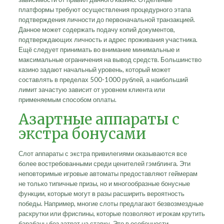
платформы требуют осуществления процедурного этапа
подтверждения личности до первоначальной транзакцией.
Данное может содержать подачу копий документов,
подтверждающих личность и адрес проживания участника.
Ещё следует принимать во внимание минимальные и
максимальные ограничения на вывод средств. Большинство
казино задают начальный уровень, который может
составлять в пределах 500-1000 рублей, а наибольший
лимит зачастую зависит от уровнем клиента или
применяемым способом оплаты.
Азартные аппараты с
экстра бонусами
Слот аппараты с экстра привилегиями оказываются все
более востребованными среди ценителей гэмблинга. Эти
неповторимые игровые автоматы предоставляют геймерам
не только типичные призы, но и многообразные бонусные
функции, которые могут в разы расширить вероятность
победы. Например, многие слоты предлагают безвозмездные
раскрутки или фриспины, которые позволяют игрокам крутить
барабаны без затрат на ставку. Это в особенности