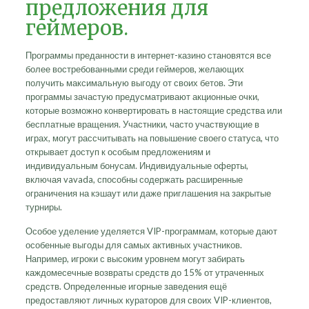
предложения для
геймеров.
Программы преданности в интернет-казино становятся все
более востребованными среди геймеров, желающих
получить максимальную выгоду от своих бетов. Эти
программы зачастую предусматривают акционные очки,
которые возможно конвертировать в настоящие средства или
бесплатные вращения. Участники, часто участвующие в
играх, могут рассчитывать на повышение своего статуса, что
открывает доступ к особым предложениям и
индивидуальным бонусам. Индивидуальные оферты,
включая vavada, способны содержать расширенные
ограничения на кэшаут или даже приглашения на закрытые
турниры.
Особое уделение уделяется VIP-программам, которые дают
особенные выгоды для самых активных участников.
Например, игроки с высоким уровнем могут забирать
каждомесечные возвраты средств до 15% от утраченных
средств. Определенные игорные заведения ещё
предоставляют личных кураторов для своих VIP-клиентов,