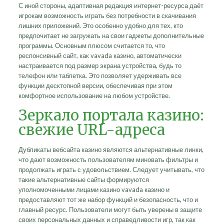
С иной стороны, адаптивная редакция интернет-ресурса даёт
игрокам возможность играть без потребности в скачивания
лишних приложений. Это особенно удобно для тех, кто
предпочитает не загружать на свои гаджеты дополнительные
программы. Основным плюсом считается то, что
респонсивный сайт, как vavada казино, автоматически
настраивается под размер экрана устройства, будь то
телефон или таблетка. Это позволяет удерживать все
функции десктопной версии, обеспечивая при этом
комфортное использование на любом устройстве.
Зеркало портала казино:
свежие URL-адреса
Дубликаты вебсайта казино являются альтернативные линки,
что дают возможность пользователям миновать фильтры и
продолжать играть с удовольствием. Следует учитывать, что
такие альтернативные сайты формируются
уполномоченными лицами казино vavada казино и
предоставляют тот же набор функций и безопасность, что и
главный ресурс. Пользователи могут быть уверены в защите
своих персональных данных и справедливости игр, так как