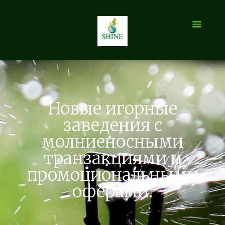
Новые игорные
заведения с
молниеносными
транзакциями и
промоциональными
оферами.