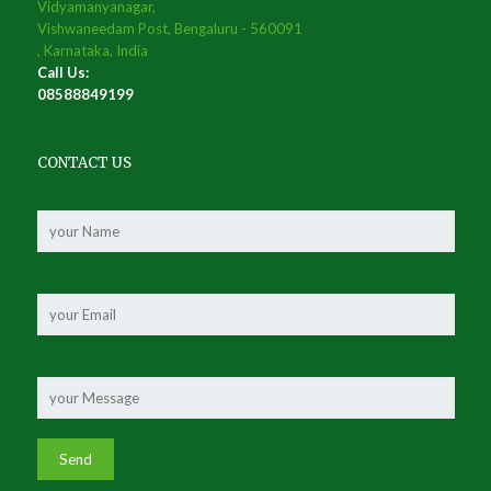
Vidyamanyanagar,
Vishwaneedam Post, Bengaluru - 560091
, Karnataka, India
Call Us:
08588849199
CONTACT US