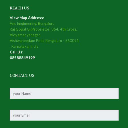
REACH US
View Map Address:
Anu Engineering, Bengaluru
Raj Gopal G.(Proprietor) 364, 4th Cross,
Vidyamanyanagar,
Vishwaneedam Post, Bengaluru - 560091
, Karnataka, India
Call Us:
08588849199
CONTACT US