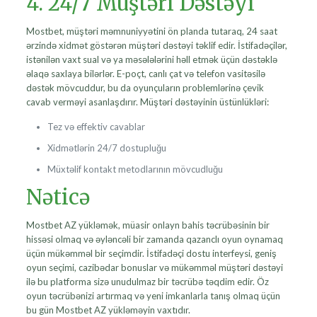
4. 24/7 Müştəri Dəstəyi
Mostbet, müştəri məmnuniyyətini ön planda tutaraq, 24 saat
ərzində xidmət göstərən müştəri dəstəyi təklif edir. İstifadəçilər,
istənilən vaxt sual və ya məsələlərini həll etmək üçün dəstəklə
əlaqə saxlaya bilərlər. E-poçt, canlı çat və telefon vasitəsilə
dəstək mövcuddur, bu da oyunçuların problemlərinə çevik
cavab verməyi asanlaşdırır. Müştəri dəstəyinin üstünlükləri:
Tez və effektiv cavablar
Xidmətlərin 24/7 dostupluğu
Müxtəlif kontakt metodlarının mövcudluğu
Nəticə
Mostbet AZ yükləmək, müasir onlayn bahis təcrübəsinin bir
hissəsi olmaq və əyləncəli bir zamanda qazanclı oyun oynamaq
üçün mükəmməl bir seçimdir. İstifadəçi dostu interfeysi, geniş
oyun seçimi, cazibədar bonuslar və mükəmməl müştəri dəstəyi
ilə bu platforma sizə unudulmaz bir təcrübə təqdim edir. Öz
oyun təcrübənizi artırmaq və yeni imkanlarla tanış olmaq üçün
bu gün Mostbet AZ yükləməyin vaxtıdır.