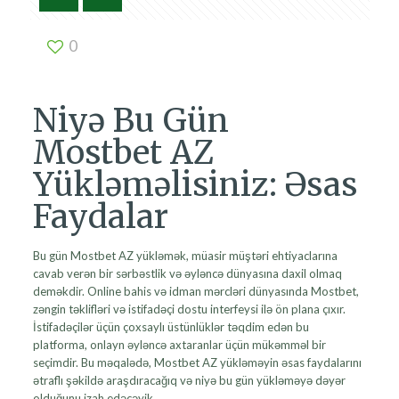
0
Niyə Bu Gün
Mostbet AZ
Yükləməlisiniz: Əsas
Faydalar
Bu gün Mostbet AZ yükləmək, müasir müştəri ehtiyaclarına
cavab verən bir sərbəstlik və əyləncə dünyasına daxil olmaq
deməkdir. Online bahis və idman mərcləri dünyasında Mostbet,
zəngin təklifləri və istifadəçi dostu interfeysi ilə ön plana çıxır.
İstifadəçilər üçün çoxsaylı üstünlüklər təqdim edən bu
platforma, onlayn əyləncə axtaranlar üçün mükəmməl bir
seçimdir. Bu məqalədə, Mostbet AZ yükləməyin əsas faydalarını
ətraflı şəkildə araşdıracağıq və niyə bu gün yükləməyə dəyər
olduğunu izah edəcəyik.