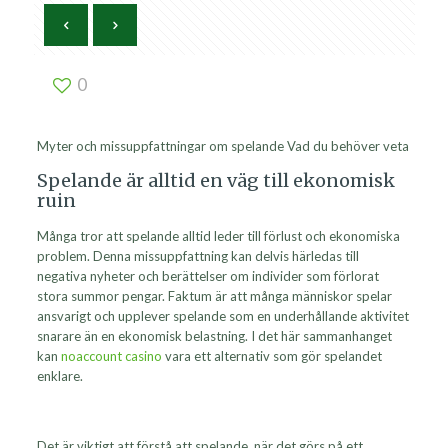
0
Myter och missuppfattningar om spelande Vad du behöver veta
Spelande är alltid en väg till ekonomisk
ruin
Många tror att spelande alltid leder till förlust och ekonomiska
problem. Denna missuppfattning kan delvis härledas till
negativa nyheter och berättelser om individer som förlorat
stora summor pengar. Faktum är att många människor spelar
ansvarigt och upplever spelande som en underhållande aktivitet
snarare än en ekonomisk belastning. I det här sammanhanget
kan
noaccount casino
vara ett alternativ som gör spelandet
enklare.
Det är viktigt att förstå att spelande, när det görs på ett