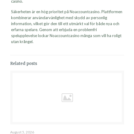
casino.
Säkerheten är en hög prioritet på Noaccountcasino. Plattformen
kombinerar användarvänlighet med skydd av personlig
information, vilket gör den till ett utmärkt val för både nya och
erfarna spelare. Genom att erbjuda en problemfri
spelupplevelse lockar Noaccountcasino många som vill ha roligt
utan krångel.
Related posts
August 5, 2026