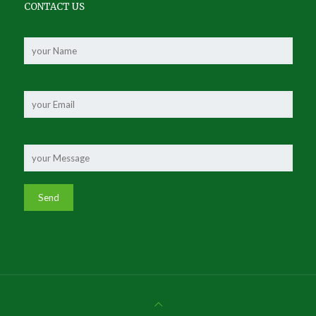
CONTACT US