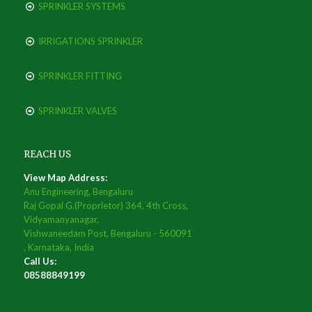
SPRINKLER SYSTEMS
IRRIGATIONS SPRINKLER
SPRINKLER FITTING
SPRINKLER VALVES
REACH US
View Map Address:
Anu Engineering, Bengaluru
Raj Gopal G.(Proprietor) 364, 4th Cross,
Vidyamanyanagar,
Vishwaneedam Post, Bengaluru - 560091
, Karnataka, India
Call Us:
08588849199