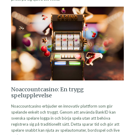
Noaccountcasino: En trygg
spelupplevelse
Noaccountcasino erbjuder en innovativ plattform som gör
spelande enkelt och tryggt. Genom att använda BankID kan
svenska spelare logga in och börja spela utan att behöva
registrera sig på traditionellt sätt. Detta sparar tid och gör att
spelare snabbt kan njuta av spelautomater, bordsspel och live