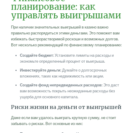
планирование: как
управлять выигрышами
При наличии значительных выигрышей в казино важно
правильно распорядиться этими деньгами. Это поможет вам
избежать быстрорастворимой роскоши и возможных долгов.
Вот несколько рекомендаций по финансовому планированию:
Создайте бюджет:
Установите лимиты на расходы и
экономьте определенный процент от выигрыша.
Инвестируйте деньги:
Думайте о долгосрочных
вложениях, таких как недвижимость или акции.
Создайте фонд непредвиденных расходов:
Это даст
вам возможность покрыть неожиданные расходы без
ущерба для основного капитала.
Риски жизни на деньги от выигрышей
Даже если вам удалось выиграть крупную сумму, не стоит
забывать о рисках. Вот основные из них: