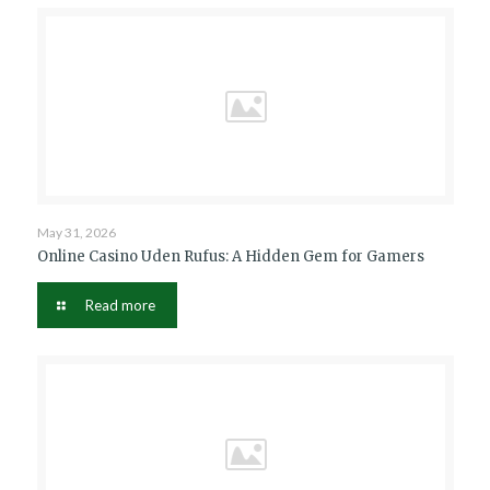
May 31, 2026
Online Casino Uden Rufus: A Hidden Gem for Gamers
Read more