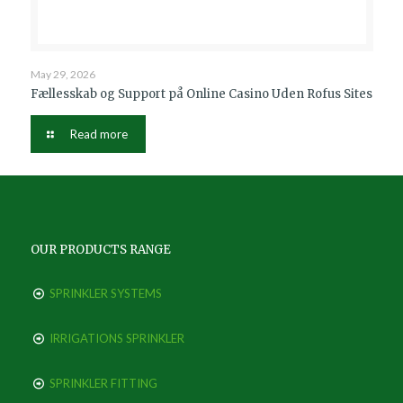
May 29, 2026
Fællesskab og Support på Online Casino Uden Rofus Sites
Read more
OUR PRODUCTS RANGE
SPRINKLER SYSTEMS
IRRIGATIONS SPRINKLER
SPRINKLER FITTING