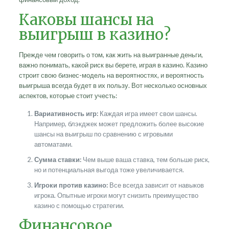
Каковы шансы на
выигрыш в казино?
Прежде чем говорить о том, как жить на выигранные деньги,
важно понимать, какой риск вы берете, играя в казино. Казино
строит свою бизнес-модель на вероятностях, и вероятность
выигрыша всегда будет в их пользу. Вот несколько основных
аспектов, которые стоит учесть:
Вариативность игр:
Каждая игра имеет свои шансы.
Например, блэкджек может предложить более высокие
шансы на выигрыш по сравнению с игровыми
автоматами.
Сумма ставки:
Чем выше ваша ставка, тем больше риск,
но и потенциальная выгода тоже увеличивается.
Игроки против казино:
Все всегда зависит от навыков
игрока. Опытные игроки могут снизить преимущество
казино с помощью стратегии.
Финансовое