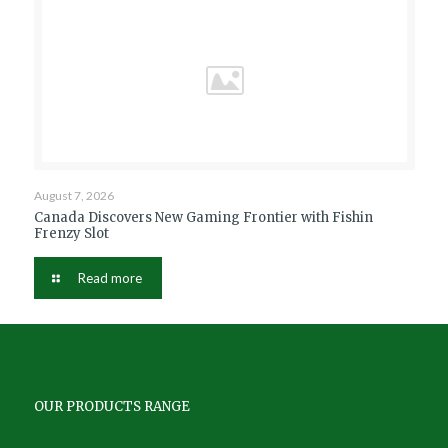
August 7, 2026
Canada Discovers New Gaming Frontier with Fishin
Frenzy Slot
Read more
OUR PRODUCTS RANGE