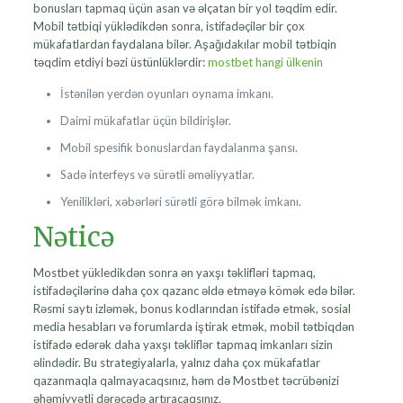
bonusları tapmaq üçün asan və əlçatan bir yol təqdim edir.
Mobil tətbiqi yüklədikdən sonra, istifadəçilər bir çox
mükafatlardan faydalana bilər. Aşağıdakılar mobil tətbiqin
təqdim etdiyi bəzi üstünlüklərdir:
mostbet hangi ülkenin
İstənilən yerdən oyunları oynama imkanı.
Daimi mükafatlar üçün bildirişlər.
Mobil spesifik bonuslardan faydalanma şansı.
Sadə interfeys və sürətli əməliyyatlar.
Yenilikləri, xəbərləri sürətli görə bilmək imkanı.
Nəticə
Mostbet yükledikdən sonra ən yaxşı təklifləri tapmaq,
istifadəçilərinə daha çox qazanc əldə etməyə kömək edə bilər.
Rəsmi saytı izləmək, bonus kodlarından istifadə etmək, sosial
media hesabları və forumlarda iştirak etmək, mobil tətbiqdən
istifadə edərək daha yaxşı təkliflər tapmaq imkanları sizin
əlindədir. Bu strategiyalarla, yalnız daha çox mükafatlar
qazanmaqla qalmayacaqsınız, həm də Mostbet təcrübənizi
əhəmiyyətli dərəcədə artıracaqsınız.