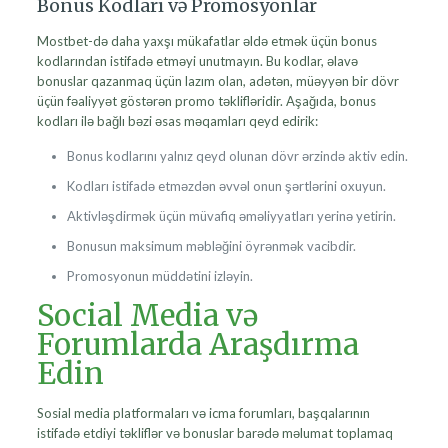
Bonus Kodları və Promosyonlar
Mostbet-də daha yaxşı mükafatlar əldə etmək üçün bonus
kodlarından istifadə etməyi unutmayın. Bu kodlar, əlavə
bonuslar qazanmaq üçün lazım olan, adətən, müəyyən bir dövr
üçün fəaliyyət göstərən promo təklifləridir. Aşağıda, bonus
kodları ilə bağlı bəzi əsas məqamları qeyd edirik:
Bonus kodlarını yalnız qeyd olunan dövr ərzində aktiv edin.
Kodları istifadə etməzdən əvvəl onun şərtlərini oxuyun.
Aktivləşdirmək üçün müvafiq əməliyyatları yerinə yetirin.
Bonusun maksimum məbləğini öyrənmək vacibdir.
Promosyonun müddətini izləyin.
Social Media və
Forumlarda Araşdırma
Edin
Sosial media platformaları və icma forumları, başqalarının
istifadə etdiyi təkliflər və bonuslar barədə məlumat toplamaq