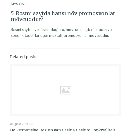
faydalıdır.
5. Rəsmi saytda hansı növ promosyonlar
mövcuddur?
Rəsmi saytda yeni istifadəçilərə, mövcud müştərilər üçün və
spesifik tədbirlər üçün müxtəlif promosyonlar mövcuddur.
Related posts
August 7, 2026
De Responsive Design van Casina Casino: Topkwaliteit