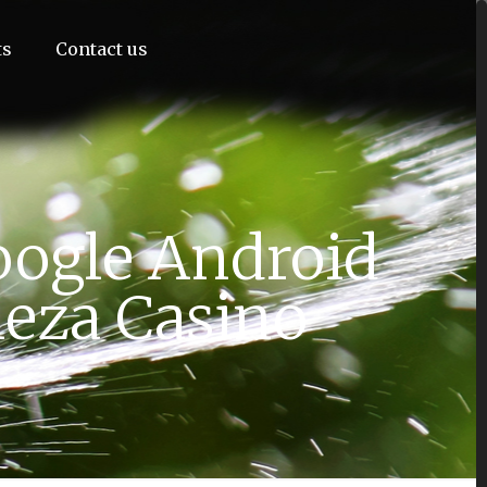
ts
Contact us
oogle Android
pieza Casino