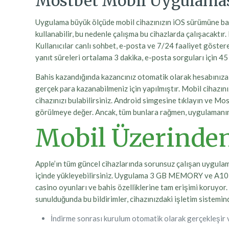
Mostbet Mobil Uygulama
Uygulama büyük ölçüde mobil cihazınızın iOS sürümüne bağlı
kullanabilir, bu nedenle çalışma bu cihazlarda çalışacaktır
Kullanıcılar canlı sohbet, e-posta ve 7/24 faaliyet göster
yanıt süreleri ortalama 3 dakika, e-posta sorguları için 45
Bahis kazandığında kazancınız otomatik olarak hesabınıza 
gerçek para kazanabilmeniz için yapılmıştır. Mobil cihazınız
cihazınızı bulabilirsiniz. Android simgesine tıklayın ve M
görülmeye değer. Ancak, tüm bunlara rağmen, uygulamanın we
Mobil Üzerinden
Apple’ın tüm güncel cihazlarında sorunsuz çalışan uygulam
içinde yükleyebilirsiniz. Uygulama 3 GB MEMORY ve A10 işl
casino oyunları ve bahis özelliklerine tam erişimi koruyor
sunulduğunda bu bildirimler, cihazınızdaki işletim sistemi
İndirme sonrası kurulum otomatik olarak gerçekleşir v