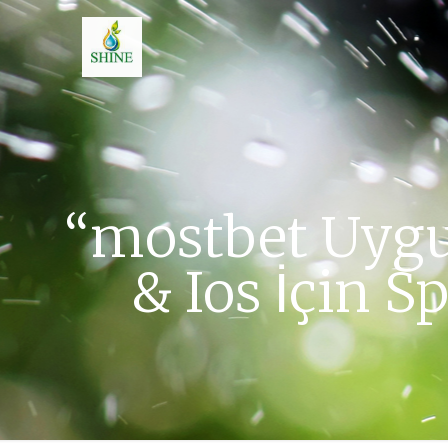
“mostbet Uygu
& Ios İçin 