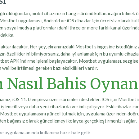
sı
 olduğundan, mobil cihazınızın hangi sürümü kullanacağını bilmek önem
. Mostbet uygulaması, Android ve iOS cihazlar için ücretsiz olarak kull
en sosyal medya platformları dahil three or more farklı kanal üzerinde
 dakika.
aktarılacaktır. Her şey, ekranınızdaki Mostbet simgesine istediğiniz
ın özelliklerini bilmiyorsanız, daha iyi anlamak için bu uyumlu cihazla
ostbet APK indirme işlemi başlayacaktır. Mostbet uygulaması, sezgisel
il belirtilmesi gereken bazı eksiklikleri vardır.
 Nasıl Bahis Oynan
amız, iOS 11. 0 empieza üzeri sürümleri destekler. IOS için Mostbet 
emcili veya daha yeni cihazlarda verimli çalışıyor. Eski cihazlar ca
. Mostbet uygulamasını güncel tutmak için, uygulama üzerinden doğrud
nden bağımsız olarak güncellemeyi kolayca gerçekleştirmenizi sağlar.
e uygulama anında kullanıma hazır hale gelir.