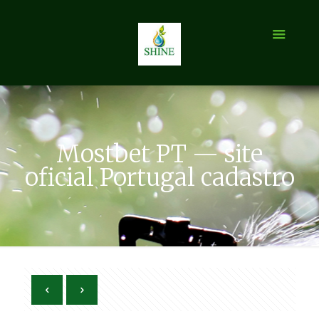
Mostbet PT — site
oficial Portugal cadastro