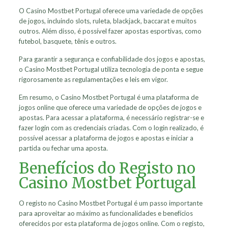
O Casino Mostbet Portugal oferece uma variedade de opções
de jogos, incluindo slots, ruleta, blackjack, baccarat e muitos
outros. Além disso, é possível fazer apostas esportivas, como
futebol, basquete, tênis e outros.
Para garantir a segurança e confiabilidade dos jogos e apostas,
o Casino Mostbet Portugal utiliza tecnologia de ponta e segue
rigorosamente as regulamentações e leis em vigor.
Em resumo, o Casino Mostbet Portugal é uma plataforma de
jogos online que oferece uma variedade de opções de jogos e
apostas. Para acessar a plataforma, é necessário registrar-se e
fazer login com as credenciais criadas. Com o login realizado, é
possível acessar a plataforma de jogos e apostas e iniciar a
partida ou fechar uma aposta.
Benefícios do Registo no
Casino Mostbet Portugal
O registo no Casino Mostbet Portugal é um passo importante
para aproveitar ao máximo as funcionalidades e benefícios
oferecidos por esta plataforma de jogos online. Com o registo,