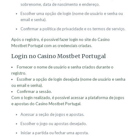
sobrenome, data de nascimento e endereço.
Escolher uma opção de login (nome de usuário e senha ou
email e senha).
Confirmar a política de privacidade e os termos de serviço.
Após o registro, é possível fazer login no site do Casino
Mostbet Portugal com as credenciais criadas.
Login no Casino Mostbet Portugal
Fornecer o nome de usuário e senha criados durante o
registro.
Escolher a opção de login desejada (nome de usuário e senha
ou email e senha).
Confirmar a sessão.
Com o login realizado, é possível acessar a plataforma de jogos
e apostas do Casino Mostbet Portugal.
Acessar a seção de jogos e apostas.
Escolher o jogo ou apostas desejado.
Iniciar a partida ou fechar uma aposta.