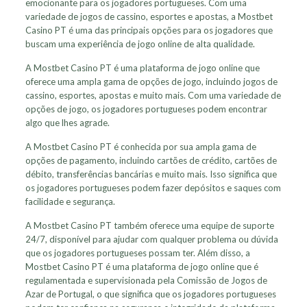
emocionante para os jogadores portugueses. Com uma
variedade de jogos de cassino, esportes e apostas, a Mostbet
Casino PT é uma das principais opções para os jogadores que
buscam uma experiência de jogo online de alta qualidade.
A Mostbet Casino PT é uma plataforma de jogo online que
oferece uma ampla gama de opções de jogo, incluindo jogos de
cassino, esportes, apostas e muito mais. Com uma variedade de
opções de jogo, os jogadores portugueses podem encontrar
algo que lhes agrade.
A Mostbet Casino PT é conhecida por sua ampla gama de
opções de pagamento, incluindo cartões de crédito, cartões de
débito, transferências bancárias e muito mais. Isso significa que
os jogadores portugueses podem fazer depósitos e saques com
facilidade e segurança.
A Mostbet Casino PT também oferece uma equipe de suporte
24/7, disponível para ajudar com qualquer problema ou dúvida
que os jogadores portugueses possam ter. Além disso, a
Mostbet Casino PT é uma plataforma de jogo online que é
regulamentada e supervisionada pela Comissão de Jogos de
Azar de Portugal, o que significa que os jogadores portugueses