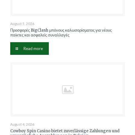
August 5, 2026
Προσφορές BigClash μπόνους καλωσορίσματος για νέους
παίκτες και ασφαλείς συναλλαγές
Read more
August 4, 2026
Cowboy Spin Casino bietet zuverlässige Zahlungen und