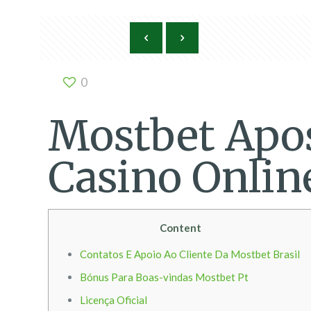
0
Mostbet Apos
Casino Online
Content
Contatos E Apoio Ao Cliente Da Mostbet Brasil
Bónus Para Boas-vindas Mostbet Pt
Licença Oficial