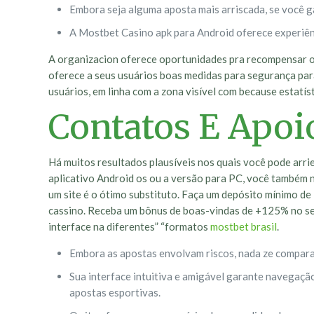
Embora seja alguma aposta mais arriscada, se você 
A Mostbet Casino apk para Android oferece experiênc
A organizacion oferece oportunidades pra recompensar o
oferece a seus usuários boas medidas para segurança para
usuários, em linha com a zona visível com because estatís
Contatos E Apoio
Há muitos resultados plausíveis nos quais você pode arri
aplicativo Android os ou a versão para PC, você também 
um site é o ótimo substituto. Faça um depósito mínimo d
cassino. Receba um bônus de boas-vindas de +125% no seu
interface na diferentes” “formatos
mostbet brasil
.
Embora as apostas envolvam riscos, nada ze compara
Sua interface intuitiva e amigável garante navega
apostas esportivas.