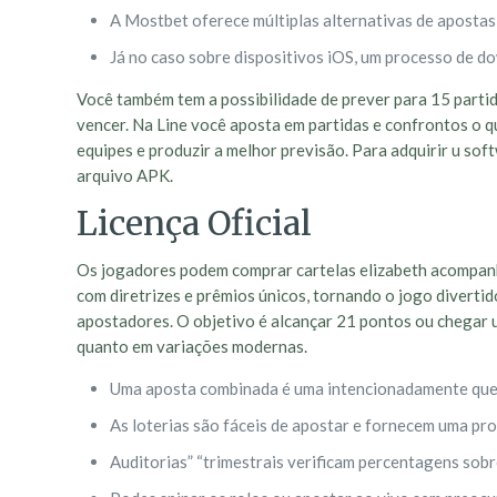
A Mostbet oferece múltiplas alternativas de apostas
Já no caso sobre dispositivos iOS, um processo de do
Você também tem a possibilidade de prever para 15 partid
vencer. Na Line você aposta em partidas e confrontos o q
equipes e produzir a melhor previsão. Para adquirir u so
arquivo APK.
Licença Oficial
Os jogadores podem comprar cartelas elizabeth acompanh
com diretrizes e prêmios únicos, tornando o jogo diverti
apostadores. O objetivo é alcançar 21 pontos ou chegar u
quanto em variações modernas.
Uma aposta combinada é uma intencionadamente que
As loterias são fáceis de apostar e fornecem uma pr
Auditorias” “trimestrais verificam percentagens sob