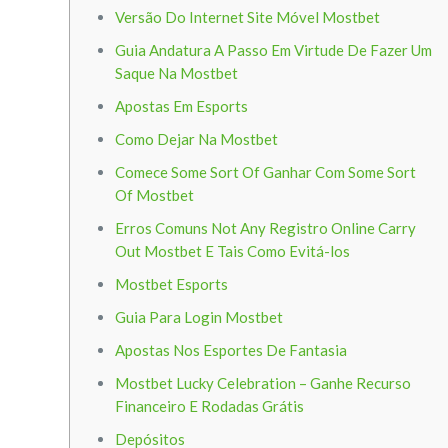
Versão Do Internet Site Móvel Mostbet
Guia Andatura A Passo Em Virtude De Fazer Um
Saque Na Mostbet
Apostas Em Esports
Como Dejar Na Mostbet
Comece Some Sort Of Ganhar Com Some Sort
Of Mostbet
Erros Comuns Not Any Registro Online Carry
Out Mostbet E Tais Como Evitá-los
Mostbet Esports
Guia Para Login Mostbet
Apostas Nos Esportes De Fantasia
Mostbet Lucky Celebration – Ganhe Recurso
Financeiro E Rodadas Grátis
Depósitos