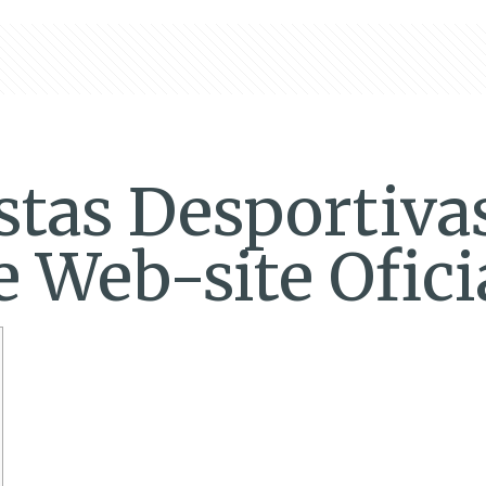
tas Desportivas
 Web-site Oficia