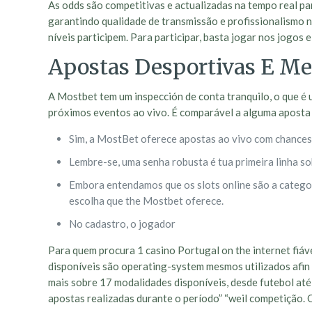
As odds são competitivas e actualizadas na tempo real p
garantindo qualidade de transmissão e profissionalismo 
níveis participem. Para participar, basta jogar nos jogos 
Apostas Desportivas E Me
A Mostbet tem um inspección de conta tranquilo, o que é
próximos eventos ao vivo. É comparável a alguma aposta a
Sim, a MostBet oferece apostas ao vivo com chances
Lembre-se, uma senha robusta é tua primeira linha so
Embora entendamos que os slots online são a categor
escolha que the Mostbet oferece.
No cadastro, o jogador
Para quem procura 1 casino Portugal on the internet fiáv
disponíveis são operating-system mesmos utilizados afin
mais sobre 17 modalidades disponíveis, desde futebol at
apostas realizadas durante o período” “weil competição. 