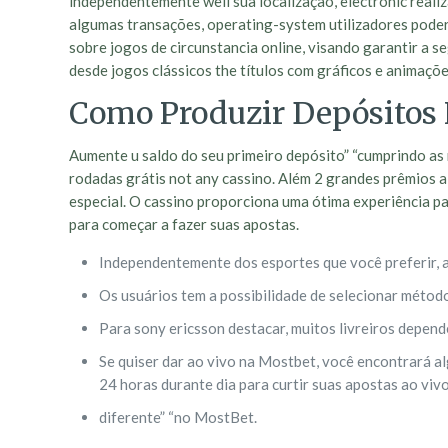
independentemente weil sua localização, electronic realiz
algumas transações, operating-system utilizadores poderã
sobre jogos de circunstancia online, visando garantir a
desde jogos clássicos the títulos com gráficos e animaçõ
Como Produzir Depósitos
Aumente u saldo do seu primeiro depósito” “cumprindo as
rodadas grátis not any cassino. Além 2 grandes prêmios
especial. O cassino proporciona uma ótima experiência par
para começar a fazer suas apostas.
Independentemente dos esportes que você preferir, a
Os usuários tem a possibilidade de selecionar métod
Para sony ericsson destacar, muitos livreiros depend
Se quiser dar ao vivo na Mostbet, você encontrará
24 horas durante dia para curtir suas apostas ao vivo
diferente” “no MostBet.