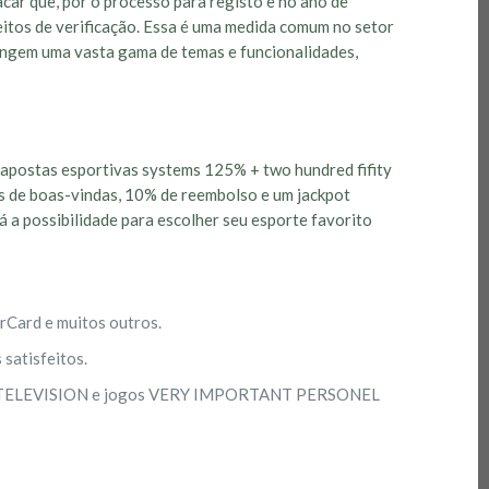
acar que, por o processo para registo e no ano de
eitos de verificação. Essa é uma medida comum no setor
rangem uma vasta gama de temas e funcionalidades,
 apostas esportivas systems 125% + two hundred fifity
s de boas-vindas, 10% de reembolso e um jackpot
á a possibilidade para escolher seu esporte favorito
rCard e muitos outros.
 satisfeitos.
ogos de TELEVISION e jogos VERY IMPORTANT PERSONEL