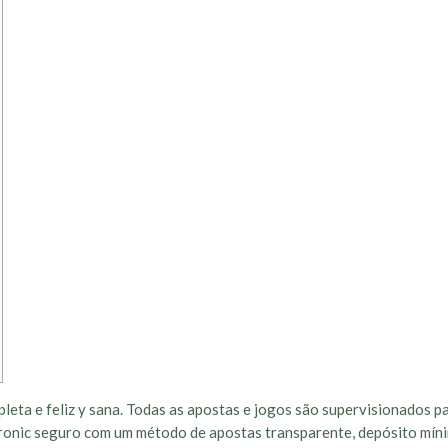
eta e feliz y sana. Todas as apostas e jogos são supervisionados p
tronic seguro com um método de apostas transparente, depósito míni