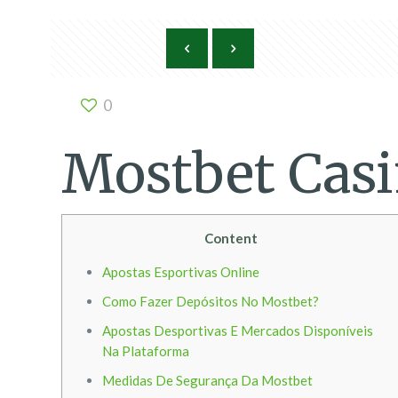
0
Mostbet Casi
Content
Apostas Esportivas Online
Como Fazer Depósitos No Mostbet?
Apostas Desportivas E Mercados Disponíveis
Na Plataforma
Medidas De Segurança Da Mostbet