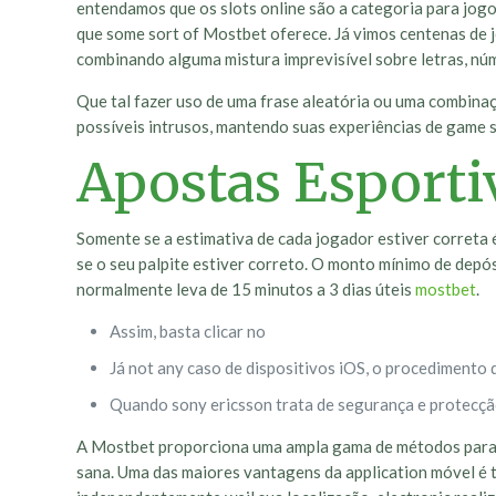
entendamos que os slots online são a categoria para jog
que some sort of Mostbet oferece. Já vimos centenas de
combinando alguma mistura imprevisível sobre letras, núm
Que tal fazer uso de uma frase aleatória ou uma combina
possíveis intrusos, mantendo suas experiências de game s
Apostas Esporti
Somente se a estimativa de cada jogador estiver correta
se o seu palpite estiver correto. O monto mínimo de dep
normalmente leva de 15 minutos a 3 dias úteis
mostbet
.
Assim, basta clicar no
Já not any caso de dispositivos iOS, o procedimento 
Quando sony ericsson trata de segurança e protecçã
A Mostbet proporciona uma ampla gama de métodos para p
sana. Uma das maiores vantagens da application móvel é 