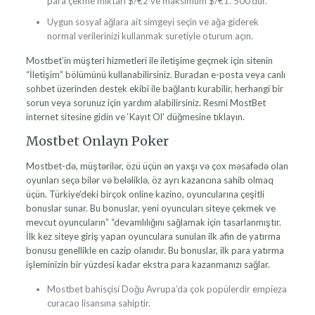
para çekme miktarı $/€2 ve maksimum $/€1. 500’dür.
Uygun sosyal ağlara ait simgeyi seçin ve ağa giderek
normal verilerinizi kullanmak suretiyle oturum açın.
Mostbet’in müşteri hizmetleri ile iletişime geçmek için sitenin
“İletişim” bölümünü kullanabilirsiniz. Buradan e-posta veya canlı
sohbet üzerinden destek ekibi ile bağlantı kurabilir, herhangi bir
sorun veya sorunuz için yardım alabilirsiniz. Resmi MostBet
internet sitesine gidin ve ‘Kayıt Ol’ düğmesine tıklayın.
Mostbet Onlayn Poker
Mostbet-də, müştərilər, özü üçün ən yaxşı və çox məsafədə olan
oyunları seçə bilər və beləliklə, öz ayrı kazancına sahib olmaq
üçün. Türkiye’deki birçok online kazino, oyuncularına çeşitli
bonuslar sunar. Bu bonuslar, yeni oyuncuları siteye çekmek ve
mevcut oyuncuların” “devamlılığını sağlamak için tasarlanmıştır.
İlk kez siteye giriş yapan oyunculara sunulan ilk afin de yatırma
bonusu genellikle en cazip olanıdır. Bu bonuslar, ilk para yatırma
işleminizin bir yüzdesi kadar ekstra para kazanmanızı sağlar.
Mostbet bahisçisi Doğu Avrupa’da çok popülerdir empieza
curacao lisansına sahiptir.