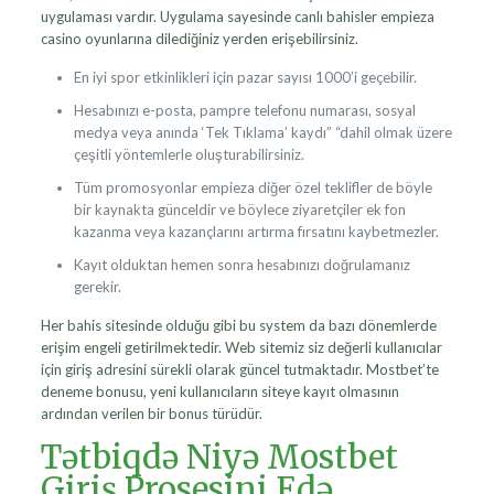
uygulaması vardır. Uygulama sayesinde canlı bahisler empieza
casino oyunlarına dilediğiniz yerden erişebilirsiniz.
En iyi spor etkinlikleri için pazar sayısı 1000’i geçebilir.
Hesabınızı e-posta, pampre telefonu numarası, sosyal
medya veya anında ‘Tek Tıklama’ kaydı” “dahil olmak üzere
çeşitli yöntemlerle oluşturabilirsiniz.
Tüm promosyonlar empieza diğer özel teklifler de böyle
bir kaynakta günceldir ve böylece ziyaretçiler ek fon
kazanma veya kazançlarını artırma fırsatını kaybetmezler.
Kayıt olduktan hemen sonra hesabınızı doğrulamanız
gerekir.
Her bahis sitesinde olduğu gibi bu system da bazı dönemlerde
erişim engeli getirilmektedir. Web sitemiz siz değerli kullanıcılar
için giriş adresini sürekli olarak güncel tutmaktadır. Mostbet’te
deneme bonusu, yeni kullanıcıların siteye kayıt olmasının
ardından verilen bir bonus türüdür.
Tətbiqdə Niyə Mostbet
Giriş Prosesini Edə