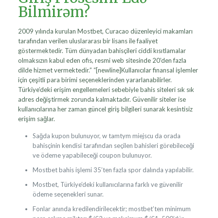
Bilmirəm?
2009 yılında kurulan Mostbet, Curacao düzenleyici makamları
tarafından verilen uluslararası bir lisans ile faaliyet
göstermektedir. Tüm dünyadan bahisçileri ciddi kısıtlamalar
olmaksızın kabul eden ofis, resmi web sitesinde 20’den fazla
dilde hizmet vermektedir.” “[newline]Kullanıcılar finansal işlemler
için çeşitli para birimi seçeneklerinden yararlanabilirler.
Türkiye’deki erişim engellemeleri sebebiyle bahis siteleri sık sık
adres değiştirmek zorunda kalmaktadır. Güvenilir siteler ise
kullanıcılarına her zaman güncel giriş bilgileri sunarak kesintisiz
erişim sağlar.
Sağda kupon bulunuyor, w tamtym miejscu da orada
bahisçinin kendisi tarafından seçilen bahisleri görebileceği
ve ödeme yapabileceği coupon bulunuyor.
Mostbet bahis işlemi 35’ten fazla spor dalında yapılabilir.
Mostbet, Türkiye’deki kullanıcılarına farklı ve güvenilir
ödeme seçenekleri sunar.
Fonlar anında kredilendirilecektir; mostbet’ten minimum