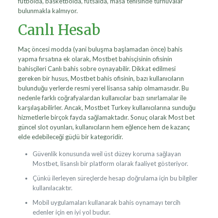
futbolda, basketbolda, futsalda, masa tenisinde turnuvalar
bulunmakla kalmıyor.
Canlı Hesab
Maç öncesi modda (yani buluşma başlamadan önce) bahis
yapma fırsatına ek olarak, Mostbet bahisçisinin ofisinin
bahisçileri Canlı bahis sobre oynayabilir. Dikkat edilmesi
gereken bir husus, Mostbet bahis ofisinin, bazı kullanıcıların
bulunduğu yerlerde resmi yerel lisansa sahip olmamasıdır. Bu
nedenle farklı coğrafyalardan kullanıcılar bazı sınırlamalar ile
karşılaşabilirler. Ancak, Mostbet Turkey kullanıcılarına sunduğu
hizmetlerle birçok fayda sağlamaktadır. Sonuç olarak Most bet
güncel slot oyunları, kullanıcıların hem eğlence hem de kazanç
elde edebileceği güçlü bir kategoridir.
Güvenlik konusunda weil üst düzey koruma sağlayan
Mostbet, lisanslı bir platform olarak faaliyet gösteriyor.
Çünkü ilerleyen süreçlerde hesap doğrulama için bu bilgiler
kullanılacaktır.
Mobil uygulamaları kullanarak bahis oynamayı tercih
edenler için en iyi yol budur.