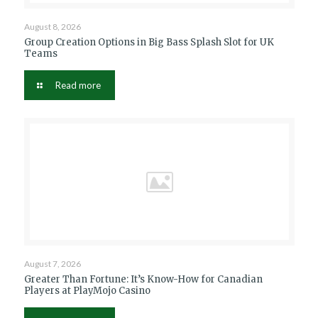
August 8, 2026
Group Creation Options in Big Bass Splash Slot for UK
Teams
Read more
August 7, 2026
Greater Than Fortune: It’s Know-How for Canadian
Players at PlayMojo Casino