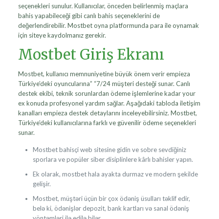
seçenekleri sunulur. Kullanıcılar, önceden belirlenmiş maçlara
bahis yapabileceği gibi canlı bahis seçeneklerini de
değerlendirebilir. Mostbet oyna platformunda para ile oynamak
için siteye kaydolmanız gerekir.
Mostbet Giriş Ekranı
Mostbet, kullanıcı memnuniyetine büyük önem verir empieza
Türkiye’deki oyuncularına” “7/24 müşteri desteği sunar. Canlı
destek ekibi, teknik sorunlardan ödeme işlemlerine kadar your
ex konuda profesyonel yardım sağlar. Aşağıdaki tabloda iletişim
kanalları empieza destek detaylarını inceleyebilirsiniz. Mostbet,
Türkiye’deki kullanıcılarına farklı ve güvenilir ödeme seçenekleri
sunar.
Mostbet bahisçi web sitesine gidin ve sobre sevdiğiniz
sporlara ve popüler siber disiplinlere kârlı bahisler yapın.
Ek olarak, mostbet hala ayakta durmaz ve modern şekilde
gelişir.
Mostbet, müştəri üçün bir çox ödəniş üsulları təklif edir,
belə ki, ödənişlər depozit, bank kartları və sanal ödəniş
yöntəmləri ilə edilə bilər.