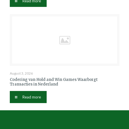
Read more
August 3, 2026
Codering van Hold and Win Games Waarborgt
Transacties in Nederland
Read more