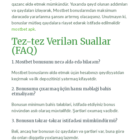
qazanc əldə etmək mümkündür. Yuxarıda qeyd olunan addımları
və qaydaları izləyərək, Mostbet bonuslarından maksimum
dərəcədə yararlanma şansını artırmış olacaqsınız. Unutmayın ki,
bonuslar mütləq qaydalara riayət edərək istifadə edilməlidir
mostbet apk
.
Tez-tez Verilən Suallar
(FAQ)
1. Mostbet bonusunu necə əldə edə bilərəm?
Mostbet bonuslarını əldə etmək üçün hesabınızı qeydiyyatdan
keçirmək və ilk depozitinizi yatırmaq kifayətdir.
2. Bonusumu çıxarmaq üçün hansı məbləği bahis
etməliyəm?
Bonusun minimum bahis tələbləri, istifadə etdiyiniz bonus
növündən asılı olaraq müxtəlifdir. Şərtləri oxumaq vacibdir.
3. Bonusun təkrar-təkrar istifadəsi mümkündürmü?
Bəli, ancaq hər bonusun öz qaydaları və şərtləri var, buna görə
də onları diqqətlə yoxlamaq lazımdır.