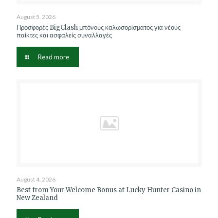
August 5, 2026
Προσφορές BigClash μπόνους καλωσορίσματος για νέους
παίκτες και ασφαλείς συναλλαγές
Read more
August 4, 2026
Best from Your Welcome Bonus at Lucky Hunter Casino in
New Zealand