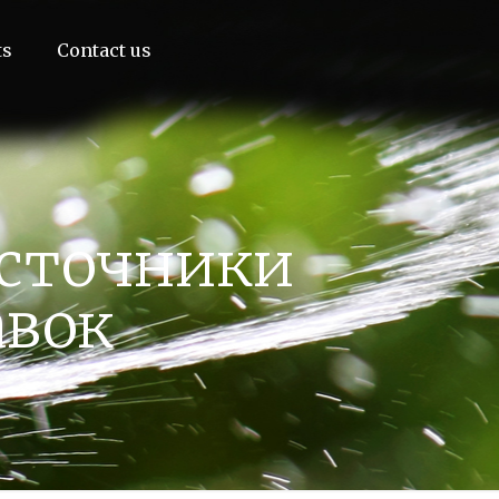
ts
Contact us
источники
авок