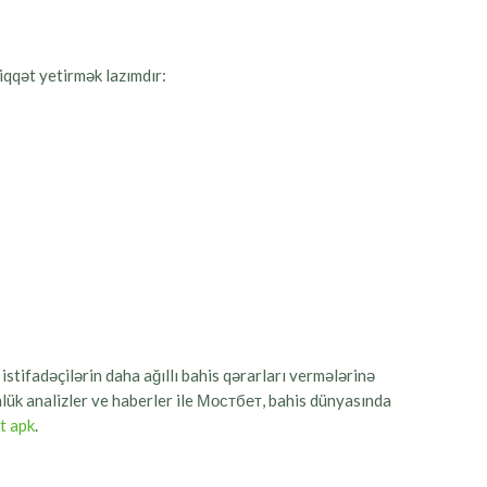
qqət yetirmək lazımdır:
stifadəçilərin daha ağıllı bahis qərarları vermələrinə
lük analizler ve haberler ile Мостбет, bahis dünyasında
t apk
.