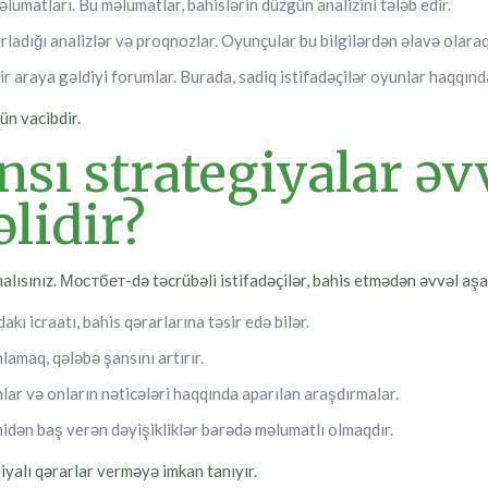
lumatları. Bu məlumatlar, bahislərin düzgün analizini tələb edir.
ladığı analizlər və proqnozlar. Oyunçular bu bilgilərdən əlavə olaraq
r araya gəldiyi forumlar. Burada, sadiq istifadəçilər oyunlar haqqında 
ün vacibdir.
ı strategiyalar əv
lidir?
alısınız. Мостбет-də təcrübəli istifadəçilər, bahis etmədən əvvəl aşa
ı icraatı, bahis qərarlarına təsir edə bilər.
lamaq, qələbə şansını artırır.
lar və onların nəticələri haqqında aparılan araşdırmalar.
nidən baş verən dəyişikliklər barədə məlumatlı olmaqdır.
iyalı qərarlar verməyə imkan tanıyır.