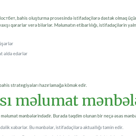
стбет, bahis oluşturma prosesində istifadəçilərə dəstək olmaq üçün 
xşı qərarlar verə bilərlər. Məlumatın etibarlılığı, istifadəçilərin yalnı
üşərlər
t əldə edərlər
 bahis strategiyaları hazırlamağa kömək edir.
sı məlumat mənbəl
ı məlumat mənbələrindədir. Burada təqdim olunan bir neçə əsas mənbə
əlik xəbərlər. Bu mənbələr, istifadəçilərə aktuallığı təmin edir.