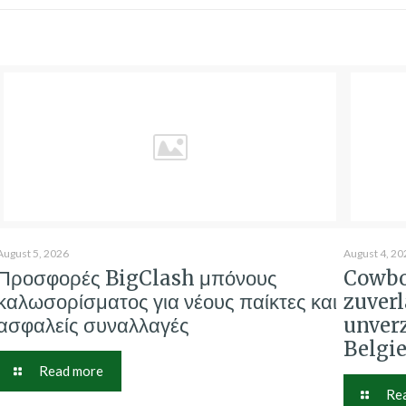
August 5, 2026
August 4, 20
Προσφορές BigClash μπόνους
Cowbo
καλωσορίσματος για νέους παίκτες και
zuver
ασφαλείς συναλλαγές
unver
Belgi
Read more
Re