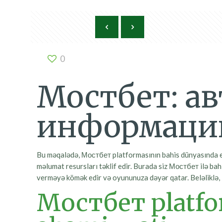
0
Мостбет: а
информации
Bu məqalədə, Мостбет platformasının bahis dünyasında et
məlumat resursları təklif edir. Burada siz Мостбет ilə bah
verməyə kömək edir və oyununuza dəyər qatar. Beləliklə, 
Мостбет platfor