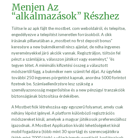
Menjen Az
“alkalmazások” Részhez
Töltse le az apk fájlt the mostbet. com weboldalról, és telepítse,
engedélyezve a telepítést ismeretlen forrásokból. A cikk
írásának pillanatában a „mostbet no first deposit bonus”
keresésre a new bukmékernél nincs ajánlat, de néha ingyenes
nyereményekkel járó akciók vannak. Regisztráljon, töltsön fel
pénzt a számlájára, válasszon játékot vagy eseményt,” “és
tegyen tétet. A minimális kifizetési összeg a választott
módszertől függ, a bukméker nem számít fel díjat. Az ügyfelek
további 250 ingyenes pörgetést kapnak, anordna 5000 forintot
fizetnek be. Számlaellenőrzésre lesz szükség a
személyazonosság megerősítése és a new pénzügyi tranzakciók
biztonságának biztosítása érdekében.
A Mostbet fiók létrehozása egy egyszerű folyamat, amely csak
néhány lépést igényel. A platform különböző regisztrációs
módszereket kínál, amelyek a magyar játékosok preferenciáihoz
igazodnak. A Mostbet Application kiváló lehetőségeket kínál
mobil fogadásra (több mint 30 sportág) és szerencsejátékra
(több mint 7000 játék) a világ bármely pontjáról, korlátozások