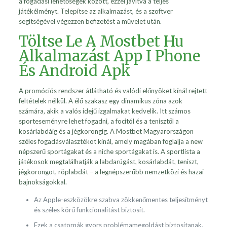
a fogadási lehetőségek között, ezzel javítva a teljes
játékélményt. Telepítse az alkalmazást, és a szoftver
segítségével végezzen befizetést a művelet után.
Töltse Le A Mostbet Hu
Alkalmazást App I Phone
És Android Apk
A promóciós rendszer átlátható és valódi előnyöket kínál rejtett
feltételek nélkül. A élő szakasz egy dinamikus zóna azok
számára, akik a valós idejű izgalmakat kedvelik. Itt számos
sporteseményre lehet fogadni, a focitól és a tenisztől a
kosárlabdáig és a jégkorongig. A Mostbet Magyarországon
széles fogadásválasztékot kínál, amely magában foglalja a new
népszerű sportágakat és a niche sportágakat is. A sportlista a
játékosok megtalálhatják a labdarúgást, kosárlabdát, teniszt,
jégkorongot, röplabdát – a legnépszerűbb nemzetközi és hazai
bajnokságokkal.
Az Apple-eszközökre szabva zökkenőmentes teljesítményt
és széles körű funkcionalitást biztosít.
Ezek a csatornák gyors problémamegoldást biztosítanak,