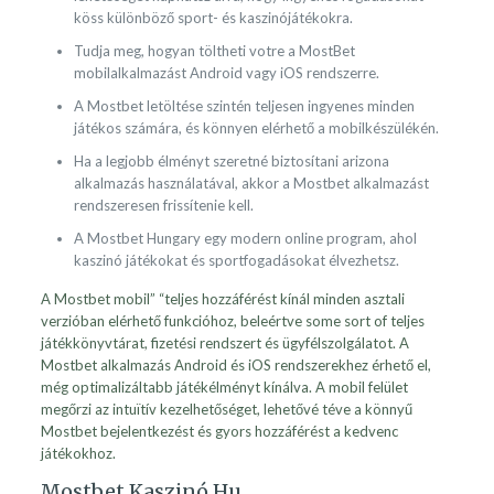
köss különböző sport- és kaszinójátékokra.
Tudja meg, hogyan töltheti votre a MostBet
mobilalkalmazást Android vagy iOS rendszerre.
A Mostbet letöltése szintén teljesen ingyenes minden
játékos számára, és könnyen elérhető a mobilkészülékén.
Ha a legjobb élményt szeretné biztosítani arizona
alkalmazás használatával, akkor a Mostbet alkalmazást
rendszeresen frissítenie kell.
A Mostbet Hungary egy modern online program, ahol
kaszinó játékokat és sportfogadásokat élvezhetsz.
A Mostbet mobil” “teljes hozzáférést kínál minden asztali
verzióban elérhető funkcióhoz, beleértve some sort of teljes
játékkönyvtárat, fizetési rendszert és ügyfélszolgálatot. A
Mostbet alkalmazás Android és iOS rendszerekhez érhető el,
még optimalizáltabb játékélményt kínálva. A mobil felület
megőrzi az intuïtív kezelhetőséget, lehetővé téve a könnyű
Mostbet bejelentkezést és gyors hozzáférést a kedvenc
játékokhoz.
Mostbet Kaszinó Hu