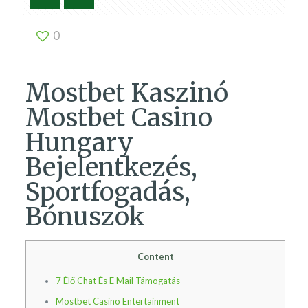
0
Mostbet Kaszinó ️
Mostbet Casino
Hungary ️
Bejelentkezés,
Sportfogadás,
Bónuszok
Content
7 Élő Chat És E Mail Támogatás
Mostbet Casino Entertainment