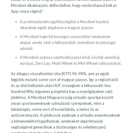
Mostbet alkalmazást, előfordulhat, hogy módosítanod kell az
App-store régiód.”
A professzionális ügyfélszolgálat a Mostbet kaszinó
sikerének egyik alapköve a magyar piacon.
A Mostbet login biztonságos azonosítási rendszeren
alapul, amely védi a felhasználók személyes és pénzügyi
adatait.
A Mostbet számos rulettváltozatot kínál, köztük amerikai,
európai, Zero Lay, Multi Wheel és Mini Wheel változatokat.
Az átlagos visszafizetési ráta (RTP) 96-98%, ami az egyik
legjobb mutató some sort of magyar piacon. Így a regisztráció
és az első befizetés után HUF összegben a felhasználó two
hundred fifity ingyenes pörgetést kap a nyerőgépeken való
játékhoz. A Mostbet Magyarország virtuális sportjai között
olyan sportesemények szimulációi szerepelnek, mint a
labdarúgás, some sort of kosárlabda, a tenisz és az
autóversenyzés. A játékosok ezeknek a virtuális eseményeknek
a kimenetelére fogadhatnak, amelyeket algoritmusok
segítségével generálnak a tisztességes és véletlenszerű