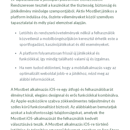
Rendszeresen teszteli a kaszinókat the tisztesség, biztonság és
játékélmény minősége szempontjából. Aktív MostBet játékos a
platform indulása óta, őszinte véleményeket közöl személyes
tapasztalatai és mély piaci elemzései alapján.
Letöltés és rendszerkövetelmények nélkül a felhasználók
közvetlenül a mobilböngészőjükön keresztül érhetik este a
sportfogadást, kaszinójátékokat és élő eseményeket.
A platform folyamatosan frissül új játékokkal és
funkciókkal, így mindig található valami új és izgalmas.
Ha nem tudod eldönteni, hogy a mobilalkalmazás vagy az
optimalizált weboldal jobb-e a játékhoz, nézd meg az
alábbi információkat.
A Mostbet alkalmazás iOS-re egy átfogó és felhasználóbarát
élményt kínál, elegáns designnal és erős funkciókkal kombinálva.
Az Apple-eszközökre szabva zökkenőmentes teljesítményt és
széles körű funkcionalitást biztosít. Az alábbiakban bemutatjuk
azokat a kulcsfontosságú tulajdonságokat, amelyek the
Mostbet iOS-alkalmazását the felhasználók kedvelt
választásává teszik. A Mostbet alkalmazás iOS-re történő