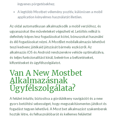
ingyenes pörgetésekhez.
A legtöbb Mostbet vélemény pozitív, különösen a mobil
application kényelmes használatát illetően.
Az oldal automatikusan alkalmazkodik a mobil verzióhoz, és
ugyanazokat the műveleteket végezheti el. Letöltés nélkül is
definitely képes lesz fogadásokat kötni, bónuszokat használni
és élő fogadásokat nézni. A MostBet mobilalkalmazás lehetővé
teszi kedvenc játékaid játszását bármely eszközről. Az
alkalmazás iOS és Android rendszerekre vehicle optimalizálva,
és teljes funkcionalitást kínál, beleértve a befizetéseket,
kifizetéseket és ügyfélszolgálatot.
Van A New Mostbet
Alkalmazásnak
Ügyfélszolgálata?
A felület intuitív, biztosítva a gördülékeny navigációt és a new
gyors betöltési sebességet, hogy megszakításmentes játékot és
fogadást tegyen lehetővé. A Most bet alkalmazást szakemberek
hozták létre, és felhasználóbarát és kellemes felülettel