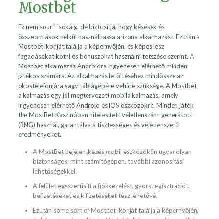
Mostbet
Ez nem sour” “sokáig, de biztosítja, hogy késések és
összeomlások nélkül használhassa arizona alkalmazást. Ezután a
Mostbet ikonját találja a képernyőjén, és képes lesz
fogadásokat kötni és bónuszokat használni tetszése szerint. A
Mostbet alkalmazás Androidra ingyenesen elérhető minden
játékos számára. Az alkalmazás letöltéséhez mindössze az
okostelefonjára vagy táblagépére vehicle szüksége. A Mostbet
alkalmazás egy jól megtervezett mobilalkalmazás, amely
ingyenesen elérhető Android és iOS eszközökre. Minden játék
the MostBet Kaszinóban hitelesített véletlenszám-generátort
(RNG) használ, garantálva a tisztességes és véletlenszerű
eredményeket.
A MostBet bejelentkezés mobil eszközökön ugyanolyan
biztonságos, mint számítógépen, további azonosítási
lehetőségekkel.
A felület egyszerűsíti a fiókkezelést, gyors regisztrációt,
befizetéseket és kifizetéseket tesz lehetővé.
Ezután some sort of Mostbet ikonját találja a képernyőjén,