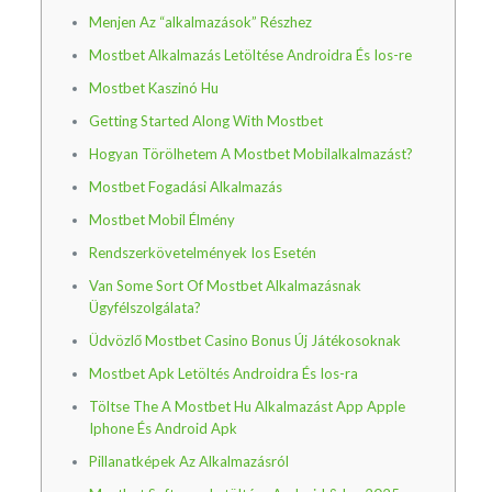
Menjen Az “alkalmazások” Részhez
Mostbet Alkalmazás Letöltése Androidra És Ios-re
Mostbet Kaszinó Hu
Getting Started Along With Mostbet
Hogyan Törölhetem A Mostbet Mobilalkalmazást?
Mostbet Fogadási Alkalmazás
Mostbet Mobil Élmény
Rendszerkövetelmények Ios Esetén
Van Some Sort Of Mostbet Alkalmazásnak
Ügyfélszolgálata?
Üdvözlő Mostbet Casino Bonus Új Játékosoknak
Mostbet Apk Letöltés Androidra És Ios-ra
Töltse The A Mostbet Hu Alkalmazást App Apple
Iphone És Android Apk
Pillanatképek Az Alkalmazásról