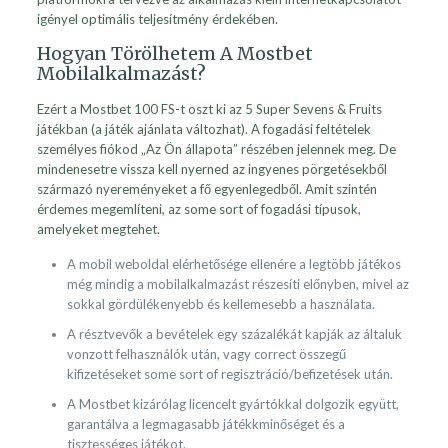
igényel optimális teljesítmény érdekében.
Hogyan Törölhetem A Mostbet
Mobilalkalmazást?
Ezért a Mostbet 100 FS-t oszt ki az 5 Super Sevens & Fruits
játékban (a játék ajánlata változhat). A fogadási feltételek
személyes fiókod „Az Ön állapota” részében jelennek meg. De
mindenesetre vissza kell nyerned az ingyenes pörgetésekből
származó nyereményeket a fő egyenlegedből. Amit szintén
érdemes megemlíteni, az some sort of fogadási típusok,
amelyeket megtehet.
A mobil weboldal elérhetősége ellenére a legtöbb játékos
még mindig a mobilalkalmazást részesíti előnyben, mivel az
sokkal gördülékenyebb és kellemesebb a használata.
A résztvevők a bevételek egy százalékát kapják az általuk
vonzott felhasználók után, vagy correct összegű
kifizetéseket some sort of regisztráció/befizetések után.
A Mostbet kizárólag licencelt gyártókkal dolgozik együtt,
garantálva a legmagasabb játékkminőséget és a
tisztességes játékot.