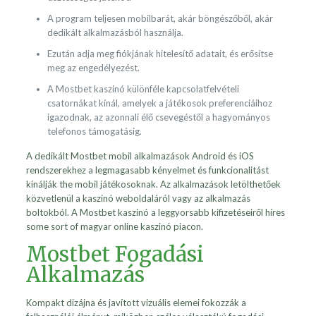
A program teljesen mobilbarát, akár böngészőből, akár
dedikált alkalmazásból használja.
Ezután adja meg fiókjának hitelesítő adatait, és erősítse
meg az engedélyezést.
A Mostbet kaszinó különféle kapcsolatfelvételi
csatornákat kínál, amelyek a játékosok preferenciáihoz
igazodnak, az azonnali élő csevegéstől a hagyományos
telefonos támogatásig.
A dedikált Mostbet mobil alkalmazások Android és iOS
rendszerekhez a legmagasabb kényelmet és funkcionalitást
kínálják the mobil játékosoknak. Az alkalmazások letölthetőek
közvetlenül a kaszinó weboldaláról vagy az alkalmazás
boltokból. A Mostbet kaszinó a leggyorsabb kifizetéseiről híres
some sort of magyar online kaszinó piacon.
Mostbet Fogadási
Alkalmazás
Kompakt dizájna és javított vizuális elemei fokozzák a