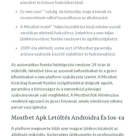
piacokat és bónusz funkciókat kínál.
Ez nem sour” “sokáig, de biztosítja, hogy késések és
összeomlások nélkül használhassa az alkalmazást.
A Mostbet mobil” “teljes hozzáférést kínál minden asztali
verzióban elérhető funkcióhoz, beleértve a new teljes
játékkönyvtárat, fizetési rendszert és ügyfélszolgálatot.
2009 óta elérhető, some sort of Mostbet garantálja
arizona eszközök közötti stabilitást és funkcionalitást.
Az automatikus fizetési feldolgozási rendszer 24 órán át
működik, lehetővé téve az azonnali befizetéseket és a gyors
kifizetéseket a new platform szabályzata szerint. A Mostbet
kizárólag licencelt fizetési szolgáltatókkal dolgozik együtt,
garantálva a biztonságot és a nemzetközi pénzügyi
szabványoknak való megfelelést. A Mostbet fiók létrehozása
rendkívül egyszerű és gyors folyamat, amely mindössze néhány
percet vesz igénybe.
Mostbet Apk Letöltés Androidra És Ios-ra
A platform megnyerte több ezer magyar játékos bizalmát az
átlátható működés, tisztességes játékvezetés és professzionális