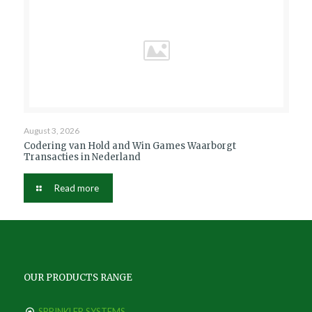
August 3, 2026
Codering van Hold and Win Games Waarborgt
Transacties in Nederland
Read more
OUR PRODUCTS RANGE
SPRINKLER SYSTEMS