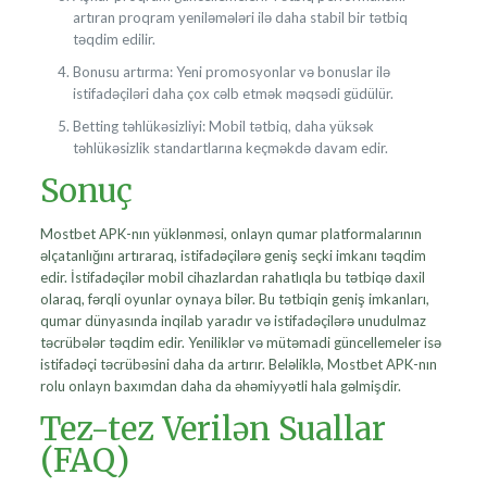
artıran proqram yeniləmələri ilə daha stabil bir tətbiq
təqdim edilir.
Bonusu artırma: Yeni promosyonlar və bonuslar ilə
istifadəçiləri daha çox cəlb etmək məqsədi güdülür.
Betting təhlükəsizliyi: Mobil tətbiq, daha yüksək
təhlükəsizlik standartlarına keçməkdə davam edir.
Sonuç
Mostbet APK-nın yüklənməsi, onlayn qumar platformalarının
əlçatanlığını artıraraq, istifadəçilərə geniş seçki imkanı təqdim
edir. İstifadəçilər mobil cihazlardan rahatlıqla bu tətbiqə daxil
olaraq, fərqli oyunlar oynaya bilər. Bu tətbiqin geniş imkanları,
qumar dünyasında inqilab yaradır və istifadəçilərə unudulmaz
təcrübələr təqdim edir. Yeniliklər və mütəmadi güncellemeler isə
istifadəçi təcrübəsini daha da artırır. Beləliklə, Mostbet APK-nın
rolu onlayn baxımdan daha da əhəmiyyətli hala gəlmişdir.
Tez-tez Verilən Suallar
(FAQ)