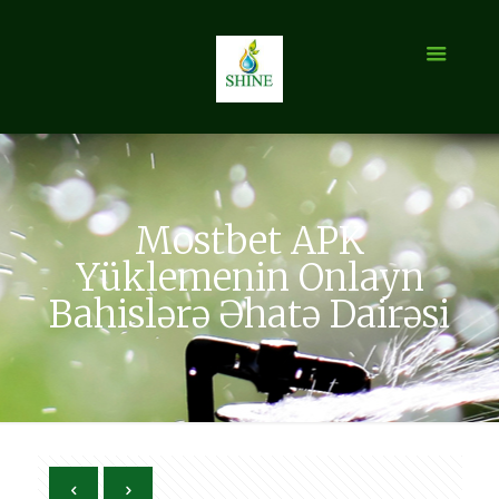
Mostbet APK
Yüklemenin Onlayn
Bahislərə Əhatə Dairəsi