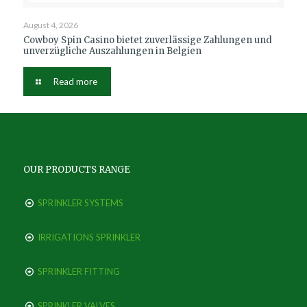
August 4, 2026
Cowboy Spin Casino bietet zuverlässige Zahlungen und
unverzügliche Auszahlungen in Belgien
Read more
OUR PRODUCTS RANGE
SPRINKLER SYSTEMS
IRRIGATIONS SPRINKLER
SPRINKLER FITTING
SPRINKLER VALVES