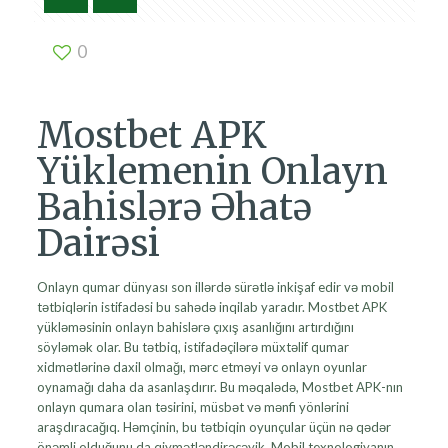
0
Mostbet APK
Yüklemenin Onlayn
Bahislərə Əhatə
Dairəsi
Onlayn qumar dünyası son illərdə sürətlə inkişaf edir və mobil
tətbiqlərin istifadəsi bu sahədə inqilab yaradır. Mostbet APK
yükləməsinin onlayn bahislərə çıxış asanlığını artırdığını
söyləmək olar. Bu tətbiq, istifadəçilərə müxtəlif qumar
xidmətlərinə daxil olmağı, mərc etməyi və onlayn oyunlar
oynamağı daha da asanlaşdırır. Bu məqalədə, Mostbet APK-nın
onlayn qumara olan təsirini, müsbət və mənfi yönlərini
araşdıracağıq. Həmçinin, bu tətbiqin oyunçular üçün nə qədər
önəmli olduğunu da qiymətləndirəcəyik. Mobil texnologiyanın