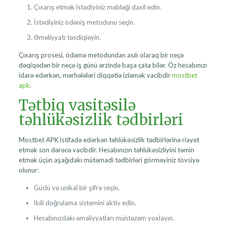
Çıxarış etmək istədiyiniz məbləği daxil edin.
İstədiyiniz ödəniş metodunu seçin.
Əməliyyatı təsdiqləyin.
Çıxarış prosesi, ödəmə metodundan asılı olaraq bir neçə
dəqiqədən bir neçə iş günü ərzində başa çata bilər. Öz hesabınızı
idarə edərkən, mərhələləri diqqətlə izləmək vacibdir
mostbet
apk
.
Tətbiq vasitəsilə
təhlükəsizlik tədbirləri
Mostbet APK istifadə edərkən təhlükəsizlik tədbirlərinə riayət
etmək son dərəcə vacibdir. Hesabınızın təhlükəsizliyini təmin
etmək üçün aşağıdakı mütəmadi tədbirləri görməyiniz tövsiyə
olunur:
Güclü və unikal bir şifrə seçin.
İkili doğrulama sistemini aktiv edin.
Hesabınızdakı əməliyyatları müntəzəm yoxlayın.