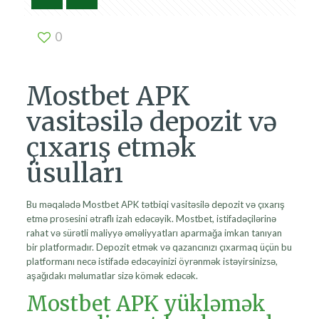
0
Mostbet APK
vasitəsilə depozit və
çıxarış etmək
üsulları
Bu məqalədə Mostbet APK tətbiqi vasitəsilə depozit və çıxarış
etmə prosesini ətraflı izah edəcəyik. Mostbet, istifadəçilərinə
rahat və sürətli maliyyə əməliyyatları aparmağa imkan tanıyan
bir platformadır. Depozit etmək və qazancınızı çıxarmaq üçün bu
platformanı necə istifadə edəcəyinizi öyrənmək istəyirsinizsə,
aşağıdakı məlumatlar sizə kömək edəcək.
Mostbet APK yükləmək