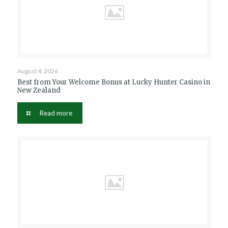
August 4, 2026
Best from Your Welcome Bonus at Lucky Hunter Casino in
New Zealand
Read more