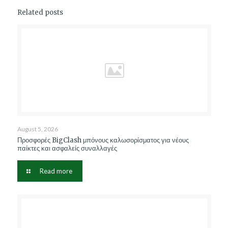
Related posts
August 5, 2026
Προσφορές BigClash μπόνους καλωσορίσματος για νέους
παίκτες και ασφαλείς συναλλαγές
Read more