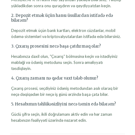
yüklədikdən sonra onu quraşdırın və qeydiyyatdan keçin.
2. Depozit etmək üçün hansı üsullardan istifadə edə
bilərəm?
Depozit etmək üçün bank kartları, elektron cüzdanlar, mobil
ödəmə sistemləri və kriptovalyutalardan istifadə edə bilərsiniz.
3. Çıxarış prosesini necə başa çatdırmaq olar?
Hesabınıza daxil olun, “Çıxarış” bölməsinə keçin və istədiyiniz
məbləği və ödəniş metodunu seçin. Sonra əməliyyatı
təsdiqləyin.
4. Çıxarış zamanı nə qədər vaxt tələb olunur?
Çıxarış prosesi, seçdiyiniz ödəniş metodundan asılı olaraq bir
neçə dəqiqədən bir neçə iş günü ərzində başa çata bilər.
5. Hesabımın təhlükəsizliyini necə təmin edə bilərəm?
Güclü şifrə seçin, ikili doğrulamanı aktiv edin və hər zaman
hesabınızın fəaliyyəti üzərində nəzarət edin.