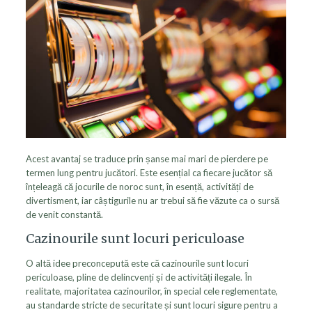
Acest avantaj se traduce prin șanse mai mari de pierdere pe
termen lung pentru jucători. Este esențial ca fiecare jucător să
înțeleagă că jocurile de noroc sunt, în esență, activități de
divertisment, iar câștigurile nu ar trebui să fie văzute ca o sursă
de venit constantă.
Cazinourile sunt locuri periculoase
O altă idee preconcepută este că cazinourile sunt locuri
periculoase, pline de delincvenți și de activități ilegale. În
realitate, majoritatea cazinourilor, în special cele reglementate,
au standarde stricte de securitate și sunt locuri sigure pentru a