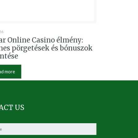
26
r Online Casino élmény:
nes pörgetések és bónuszok
intése
ad more
ACT US