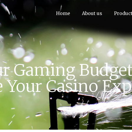
Home
About us
Produc
r Gaming Budget 
 Your Casino Exp