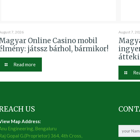
August 7, 2026
August 7, 20
Magyar Online Casino mobil
Magya
élmény: játssz bárhol, bármikor!
ingye
áttek
Read more
Re
REACH US
CONT
View Map Address:
Anu Engineering, Bengaluru
Raj Gopal G.(Proprietor) 364, 4th Cross,