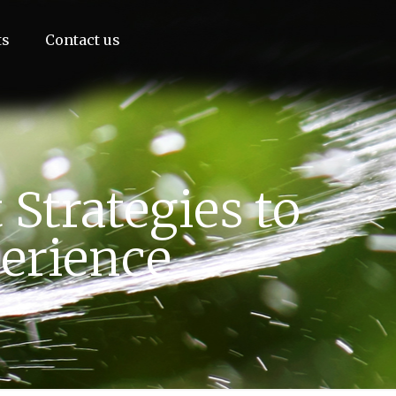
ts
Contact us
Strategies to
erience