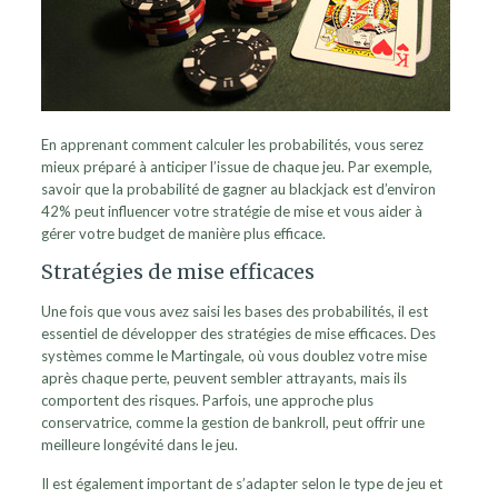
En apprenant comment calculer les probabilités, vous serez
mieux préparé à anticiper l’issue de chaque jeu. Par exemple,
savoir que la probabilité de gagner au blackjack est d’environ
42% peut influencer votre stratégie de mise et vous aider à
gérer votre budget de manière plus efficace.
Stratégies de mise efficaces
Une fois que vous avez saisi les bases des probabilités, il est
essentiel de développer des stratégies de mise efficaces. Des
systèmes comme le Martingale, où vous doublez votre mise
après chaque perte, peuvent sembler attrayants, mais ils
comportent des risques. Parfois, une approche plus
conservatrice, comme la gestion de bankroll, peut offrir une
meilleure longévité dans le jeu.
Il est également important de s’adapter selon le type de jeu et