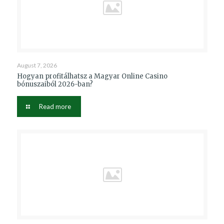
August 7, 2026
Hogyan profitálhatsz a Magyar Online Casino
bónuszaiból 2026-ban?
Read more