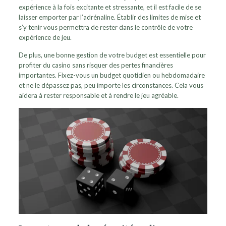
expérience à la fois excitante et stressante, et il est facile de se
laisser emporter par l’adrénaline. Établir des limites de mise et
s’y tenir vous permettra de rester dans le contrôle de votre
expérience de jeu.
De plus, une bonne gestion de votre budget est essentielle pour
profiter du casino sans risquer des pertes financières
importantes. Fixez-vous un budget quotidien ou hebdomadaire
et ne le dépassez pas, peu importe les circonstances. Cela vous
aidera à rester responsable et à rendre le jeu agréable.