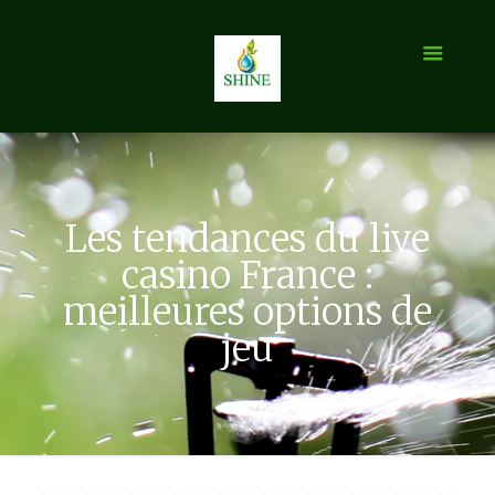
Les tendances du live
casino France :
meilleures options de
jeu