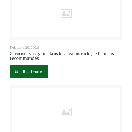
February 28, 2026
Sécuriser vos gains dans les casinos en ligne français
recommandés
Read more