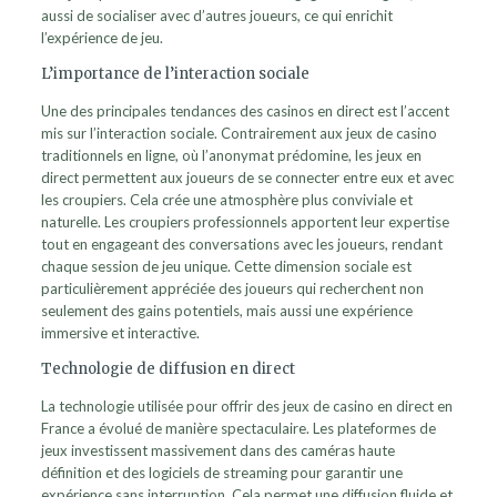
aussi de socialiser avec d’autres joueurs, ce qui enrichit
l’expérience de jeu.
L’importance de l’interaction sociale
Une des principales tendances des casinos en direct est l’accent
mis sur l’interaction sociale. Contrairement aux jeux de casino
traditionnels en ligne, où l’anonymat prédomine, les jeux en
direct permettent aux joueurs de se connecter entre eux et avec
les croupiers. Cela crée une atmosphère plus conviviale et
naturelle. Les croupiers professionnels apportent leur expertise
tout en engageant des conversations avec les joueurs, rendant
chaque session de jeu unique. Cette dimension sociale est
particulièrement appréciée des joueurs qui recherchent non
seulement des gains potentiels, mais aussi une expérience
immersive et interactive.
Technologie de diffusion en direct
La technologie utilisée pour offrir des jeux de casino en direct en
France a évolué de manière spectaculaire. Les plateformes de
jeux investissent massivement dans des caméras haute
définition et des logiciels de streaming pour garantir une
expérience sans interruption. Cela permet une diffusion fluide et