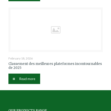
February 18, 2026
Classement des meilleures plateformes incontournables
de 2025
Read more
OUR PRODUCTS RANGE