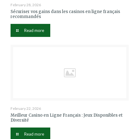
February 28, 2026
Sécuriser vos gains dans les casinos en ligne français
recommandés
Read more
February 22, 2026
Meilleur Casino en Ligne Français : Jeux Disponibles et
Diversité
Read more