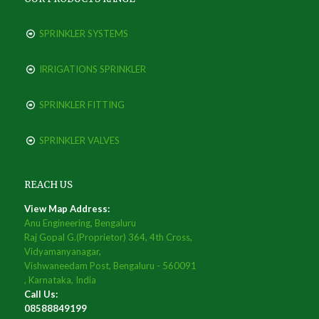
SPRINKLER SYSTEMS
IRRIGATIONS SPRINKLER
SPRINKLER FITTING
SPRINKLER VALVES
REACH US
View Map Address:
Anu Engineering, Bengaluru
Raj Gopal G.(Proprietor) 364, 4th Cross,
Vidyamanyanagar,
Vishwaneedam Post, Bengaluru - 560091
, Karnataka, India
Call Us:
08588849199