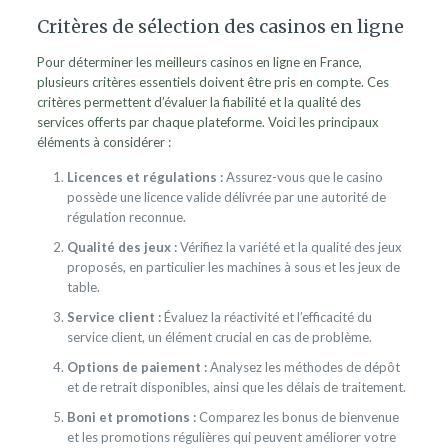
Critères de sélection des casinos en ligne
Pour déterminer les meilleurs casinos en ligne en France,
plusieurs critères essentiels doivent être pris en compte. Ces
critères permettent d’évaluer la fiabilité et la qualité des
services offerts par chaque plateforme. Voici les principaux
éléments à considérer :
Licences et régulations :
Assurez-vous que le casino
possède une licence valide délivrée par une autorité de
régulation reconnue.
Qualité des jeux :
Vérifiez la variété et la qualité des jeux
proposés, en particulier les machines à sous et les jeux de
table.
Service client :
Évaluez la réactivité et l’efficacité du
service client, un élément crucial en cas de problème.
Options de paiement :
Analysez les méthodes de dépôt
et de retrait disponibles, ainsi que les délais de traitement.
Boni et promotions :
Comparez les bonus de bienvenue
et les promotions régulières qui peuvent améliorer votre