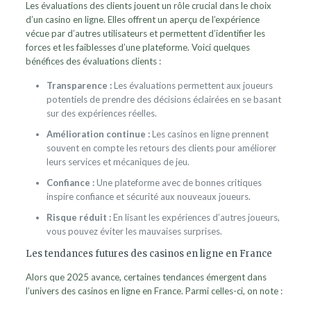
Les évaluations des clients jouent un rôle crucial dans le choix
d’un casino en ligne. Elles offrent un aperçu de l’expérience
vécue par d’autres utilisateurs et permettent d’identifier les
forces et les faiblesses d’une plateforme. Voici quelques
bénéfices des évaluations clients :
Transparence :
Les évaluations permettent aux joueurs
potentiels de prendre des décisions éclairées en se basant
sur des expériences réelles.
Amélioration continue :
Les casinos en ligne prennent
souvent en compte les retours des clients pour améliorer
leurs services et mécaniques de jeu.
Confiance :
Une plateforme avec de bonnes critiques
inspire confiance et sécurité aux nouveaux joueurs.
Risque réduit :
En lisant les expériences d’autres joueurs,
vous pouvez éviter les mauvaises surprises.
Les tendances futures des casinos en ligne en France
Alors que 2025 avance, certaines tendances émergent dans
l’univers des casinos en ligne en France. Parmi celles-ci, on note :