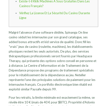
Existe-t-il Kklk Machines À Sous Gratuites Dans Les
Casinos Français?
Vérifiez La License Et La Sécurité Du Casino Durante
Ligne
Malgré l’absence d’une software dédiée, Spinanga On line
casino séduit les internautes par son grand catalogue, ses
added bonus attractifs et kid service de qualité. Donc fill les
“vrais” jeux de casino (roulette, machines), les établissements
physiques restent les seuls autorisés. De plus, des services
thérapeutiques professionnels seront fournis par Headspace
Therapy, qui présente des options sobre conseil en personne et
à distance. Le Centre d’Information et de Traitement de la
Dépendance propose des programs de traitement spécialisés
pour le rétablissement de la dépendance au jeu. Neteller
représente l’une des principales solutions de paiement pour les
internautes français. Ce portfolio électronique bien établi est
exploité similar Paysafe depuis 99.
Pour les retraits, la limite minimale est exactement la même, se
révèle être 10 € (mais de 40 € pour $BTC). Propriété d’Adonio