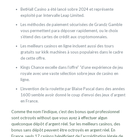
BetHall Casino a été lancé sobre 2024 et représente
exploité par Intervalle Leap Limited.
Les méthodes de paiement sécurisées de Grandz Gamble
vous permettent para déposer rapidement, ou le choix
s’étend des cartes de crédit aux cryptomonnaies.
Les meilleurs casinos en ligne incluent aussi des tours
gratuits sur kklk machines à sous populaires dans le cadre
de cette offre.
Kings Chance excelle dans l’offre” “d’une expérience de jeu
royale avec une vaste sélection sobre jeux de casino en
ligne.
L’invention de la roulette par Blaise Pascal dans des années
1600 semble avoir donné le coup d’envoi des jeux d’argent
en France.
Comme the nom l’indique, c’est des bonus quel professionnel
sont octroyés without que vous ayez à effectuer algun
quelconque dépôt d’argent réel. Sur les meilleurs casinos, des
bonus sans dépôt peuvent être octroyés en argent réel. En
France, seuls 17 casinos bénéficient de l’accréditation légale de