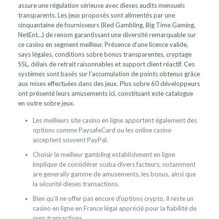
assure une régulation sérieuse avec dieses audits mensuels
transparents. Les jeux proposés sont alimentés par une
cinquantaine de fournisseurs (Red Gambling, Big Time Gaming,
NetEnt…) de renom garantissant une diversité remarquable sur
ce casino en segment meilleur. Présence d’une licence valide,
says légales, conditions sobre bonus transparentes, cryptage
SSL, délais de retrait raisonnables et support client réactif. Ces
systèmes sont basés sur l’accumulation de points obtenus grâce
aux mises effectuées dans des jeux. Plus sobre 60 développeurs
ont présenté leurs amusements ici, constituant este catalogue
en outre sobre jeux.
Les meilleurs site casino en ligne apportent également des
options comme PaysafeCard ou les online casino
acceptent souvent PayPal.
Choisir le meilleur gambling establishment en ligne
implique de considérer scuba divers facteurs, notamment
are generally gamme de amusements, les bonus, ainsi que
la sécurité dieses transactions.
Bien qu’il ne offer pas encore d’options crypto, il reste un
casino en ligne en France légal apprécié pour la fiabilité de
syns transactions.