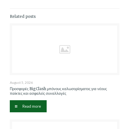
Related posts
August 5, 2026
Προσφορές BigClash μπόνους καλωσορίσματος για νέους
παίκτες και ασφαλείς συναλλαγές
Read more