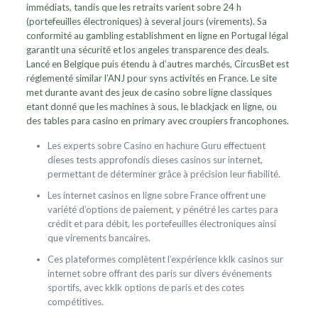
immédiats, tandis que les retraits varient sobre 24 h
(portefeuilles électroniques) à several jours (virements). Sa
conformité au gambling establishment en ligne en Portugal légal
garantit una sécurité et los angeles transparence des deals.
Lancé en Belgique puis étendu à d’autres marchés, CircusBet est
réglementé similar l’ANJ pour syns activités en France. Le site
met durante avant des jeux de casino sobre ligne classiques
etant donné que les machines à sous, le blackjack en ligne, ou
des tables para casino en primary avec croupiers francophones.
Les experts sobre Casino en hachure Guru effectuent
dieses tests approfondis dieses casinos sur internet,
permettant de déterminer grâce à précision leur fiabilité.
Les internet casinos en ligne sobre France offrent une
variété d’options de paiement, y pénétré les cartes para
crédit et para débit, les portefeuilles électroniques ainsi
que virements bancaires.
Ces plateformes complètent l’expérience kklk casinos sur
internet sobre offrant des paris sur divers événements
sportifs, avec kklk options de paris et des cotes
compétitives.