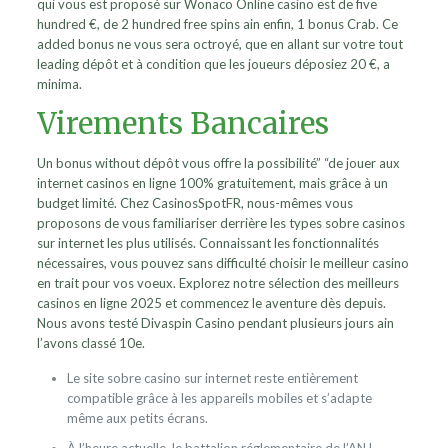
qui vous est proposé sur Wonaco Online casino est de five
hundred €, de 2 hundred free spins ain enfin, 1 bonus Crab. Ce
added bonus ne vous sera octroyé, que en allant sur votre tout
leading dépôt et à condition que les joueurs déposiez 20 €, a
minima.
Virements Bancaires
Un bonus without dépôt vous offre la possibilité” “de jouer aux
internet casinos en ligne 100% gratuitement, mais grâce à un
budget limité. Chez CasinosSpotFR, nous-mêmes vous
proposons de vous familiariser derrière les types sobre casinos
sur internet les plus utilisés. Connaissant les fonctionnalités
nécessaires, vous pouvez sans difficulté choisir le meilleur casino
en trait pour vos voeux. Explorez notre sélection des meilleurs
casinos en ligne 2025 et commencez le aventure dès depuis.
Nous avons testé Divaspin Casino pendant plusieurs jours ain
l’avons classé 10e.
Le site sobre casino sur internet reste entièrement
compatible grâce à les appareils mobiles et s’adapte
même aux petits écrans.