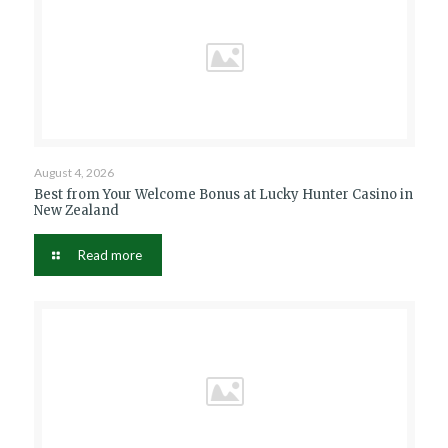
August 4, 2026
Best from Your Welcome Bonus at Lucky Hunter Casino in
New Zealand
Read more