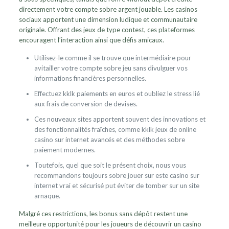
directement votre compte sobre argent jouable. Les casinos
sociaux apportent une dimension ludique et communautaire
originale. Offrant des jeux de type contest, ces plateformes
encouragent l’interaction ainsi que défis amicaux.
Utilisez-le comme il se trouve que intermédiaire pour
avitailler votre compte sobre jeu sans divulguer vos
informations financières personnelles.
Effectuez kklk paiements en euros et oubliez le stress lié
aux frais de conversion de devises.
Ces nouveaux sites apportent souvent des innovations et
des fonctionnalités fraîches, comme kklk jeux de online
casino sur internet avancés et des méthodes sobre
paiement modernes.
Toutefois, quel que soit le présent choix, nous vous
recommandons toujours sobre jouer sur este casino sur
internet vrai et sécurisé put éviter de tomber sur un site
arnaque.
Malgré ces restrictions, les bonus sans dépôt restent une
meilleure opportunité pour les joueurs de découvrir un casino