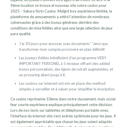
9ème location se trouve el nouveau site sobre casino pour
2025 – Sakura Slots Casino. Malgré boy expérience limitée, la
plateforme de amusements a attiré l’attention de nombreux
cybernautes grâce à des bonus généreux derrière des
conditions de mise fidèles ainsi que une large sélection de jeux
para qualité.
J’ai 30 jours pour envoyer uses documents” “ainsi que
transformer mon compte provisoire en plan définitif.
Les joueurs fidèles bénéficient d’un programme VERY
IMPORTANT PERSONEL à 5 niveaux offrant des added
bonus personnalisés, des lignes de retrait augmentées, et
un procuring allant jusqu’à €.
Les casinos sur internet ont mis en place des method
simples à surveiller et à saluer pour simplifier le inscription.
Ce casino représente 10ème dans notre classement, mais social
fear courte expérience explique principalement cette décision.
Lors de nos tests sur tablettes et téléphones portable ones,
l’interface du internet site s’est avérée optimisée pour les jeux. Il
est également appréciable que chacun les jeux soient adaptés