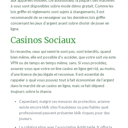
aux appareils mobiles. De additionally, la plupart des machines
à sous sont disponibles sobre mode démo gratuit. Comme les
lois griffin et règlements sont sujets à changements, il est
recommandé de se renseigner sur les dernières lois griffin
concernant les jeux d’argent avant sobre choisir de jouer en
ligne.
Casinos Sociaux
En revanche, ceux qui nenni le sont pas, sont interdits, quand
bien même, elle est possible d’y accéder, que votre soit via este
VPN ou de temps en temps même, sans. Si vous procédez,
assurez-vous que votre on line casino en ligne get rid, au moins,
d’une licence de jeu légale et reconnue. Il est essential de
rappeler o qual vous pouvez tout à fait économiser de l’argent
dans le marché de un casino en ligne, mais ce fait dépend
toujours sobre la chance.
Cependant, malgré ces mesures de protection, arianne
existe encore kklk sites frauduleux ou peu fiables quel
professionnel peuvent présenter kklk risques pour des
joueurs.
La collaboration avec l’association Addictaide. fr offre la