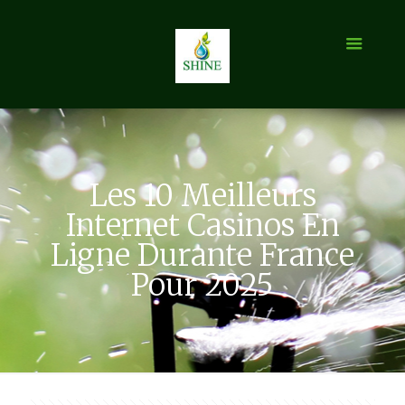
Les 10 Meilleurs
Internet Casinos En
Ligne Durante France
Pour 2025