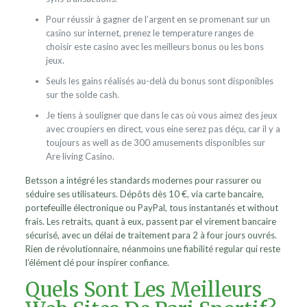
Pour réussir à gagner de l’argent en se promenant sur un
casino sur internet, prenez le temperature ranges de
choisir este casino avec les meilleurs bonus ou les bons
jeux.
Seuls les gains réalisés au-delà du bonus sont disponibles
sur the solde cash.
Je tiens à souligner que dans le cas où vous aimez des jeux
avec croupiers en direct, vous eine serez pas déçu, car il y a
toujours as well as de 300 amusements disponibles sur
Are living Casino.
Betsson a intégré les standards modernes pour rassurer ou
séduire ses utilisateurs. Dépôts dès 10 €, via carte bancaire,
portefeuille électronique ou PayPal, tous instantanés et without
frais. Les retraits, quant à eux, passent par el virement bancaire
sécurisé, avec un délai de traitement para 2 à four jours ouvrés.
Rien de révolutionnaire, néanmoins une fiabilité regular qui reste
l’élément clé pour inspirer confiance.
Quels Sont Les Meilleurs