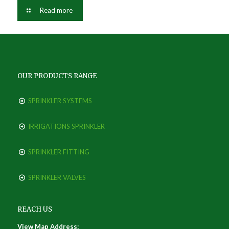
Read more
OUR PRODUCTS RANGE
SPRINKLER SYSTEMS
IRRIGATIONS SPRINKLER
SPRINKLER FITTING
SPRINKLER VALVES
REACH US
View Map Address: