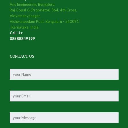
Anu Engineering, Bengaluru
Raj Gopal G.(Proprietor) 364, 4th Cross,
Vidyamanyanagar,
Vishwaneedam Post, Bengaluru - 560091
, Karnataka, India
Call Us:
08588849199
CONTACT US