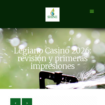
Legiano Casino 2026:
revisión y primeras
impresiones