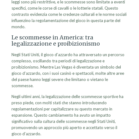
leggi sono più restrittive, e le scommesse sono limitate a eventi
specifici, come le corse di cavalli o le lotterie statali. Questo
contrasto evidenzia come le credenze culturali e le norme sociali
influenzino la regolamentazione del gioco in questa parte del
mondo.
Le scommesse in America: tra
legalizzazione e proibizionismo
Negli Stati Uniti, il gioco d’azzardo ha attraversato un percorso
complesso, oscillando tra periodi di legalizzazione e
proibizionismo. Mentre Las Vegas è diventata un simbolo del
gioco d’azzardo, con i suoi casinò e spettacoli, molte altre aree
del paese hanno leggi severe che limitano o vietano le
scommesse.
Negli ultimi anni, la legalizzazione delle scommesse sportive ha
preso piede, con molti stati che stanno introducendo
regolamentazioni per capitalizzare su questo mercato in
espansione. Questo cambiamento ha avuto un impatto
significativo sulla cultura delle scommesse negli Stati Uniti,
promuovendo un approccio più aperto e accettato verso il
gioco d’azzardo.