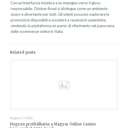
Con un’interfaccia intuitiva e un impegno verso il gioco
responsabile, Chicken Road si distingue come un ambiente
sicuro e divertente per tutti. Gli utenti possono esplorare le
promozioni disponibili e accedere a recensioni autentiche,
rendendo la piattaforma un punto di riferimento nel panorama
delle scommesse online in Italia.
Related posts
August 7, 2026
Hogyan profitálhatsz a Magyar Online Casino