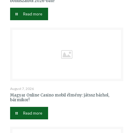
bónuszaiból 2026-ban?
Read more
August 7, 2026
Magyar Online Casino mobil élmény: játssz bárhol,
bármikor!
Read more