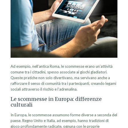
Ad esempio, nell’antica Roma, le scommesse erano un’attività
comune tra i cittadini, spesso associate ai giochi gladiatori.
Queste pratiche non solo divertivano, ma servivano anche a
rafforzare il senso di comunità tra i partecipanti, creando legami
sociali attraverso il rischio e l’adrenalina.
Le scommesse in Europa: differenze
culturali
In Europa, le scommesse assumono forme diverse a seconda del
paese. Regno Unito e Italia, ad esempio, hanno tradizioni di
gioco profondamente radicate, ognuna con le proprie