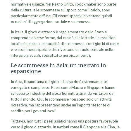
normative e usanze. Nel Regno Unito, i bookmaker sono parte
della cultura, e le scommesse sui sport, come il calcio, sono
particolarmente diffuse. Gli eventi sportivi diventano quindi
occasioni di aggregazione sociale e scommessa.
In Italia, il gioco d’azzardo è regolamentato dallo Stato e
comprende diverse forme, dai casinò alle lotterie. Le tradizioni
locali influenzano le modalità di scommessa, con i giochi di carte
e le scommesse ippiche che rivestono un ruolo centrale nelle
interazioni sociali, soprattutto nei piccoli centri.
Le scommesse in Asia: un mercato in
espansione
In Asia, il panorama del gioco d’azzardo è estremamente
variegato e complesso. Paesi come Macao e Singapore hanno
sviluppato industrie del gioco fiorenti, attirando visitatori da
tutto il mondo. Qui, le scommesse non sono solo un’attività
ricreativa, ma rappresentano anche un’importante fonte di
reddito per i governi locali.
Tuttavia, non tutti i paesi asiatici hanno una postura favorevole
verso il gioco d’azzardo. In nazioni come il Giappone e la Cina, le