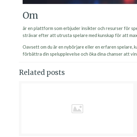
Om
är en plattform som erbjuder insikter och resurser för s
strävar efter att utrusta spelare med kunskap för att max
Oavsett om du är en nybörjare eller en erfaren spelare, ka
förbättra din spelupplevelse och öka dina chanser att vin
Related posts