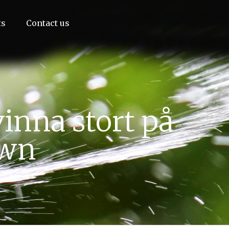
ts
Contact us
inna stort på
own