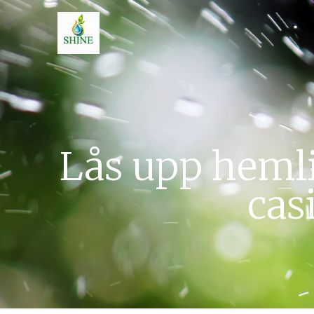
Lås upp hemli
ca