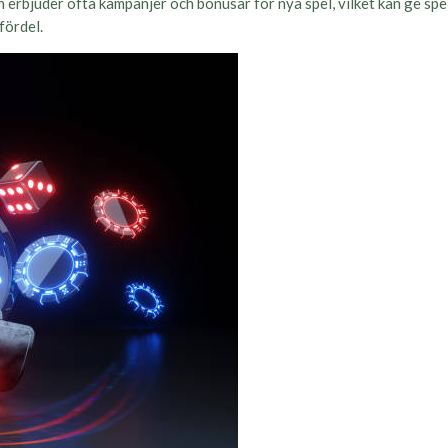
n erbjuder ofta kampanjer och bonusar för nya spel, vilket kan ge spel
fördel.