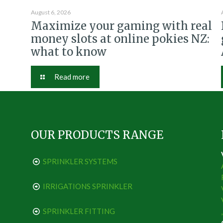
August 6, 2026
Maximize your gaming with real
money slots at online pokies NZ:
what to know
Read more
OUR PRODUCTS RANGE
SPRINKLER SYSTEMS
IRRIGATIONS SPRINKLER
SPRINKLER FITTING