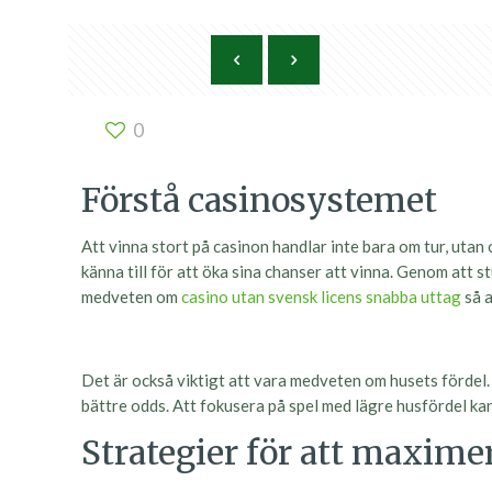
0
Förstå casinosystemet
Att vinna stort på casinon handlar inte bara om tur, utan
känna till för att öka sina chanser att vinna. Genom att 
medveten om
casino utan svensk licens snabba uttag
så a
Det är också viktigt att vara medveten om husets fördel. C
bättre odds. Att fokusera på spel med lägre husfördel kan 
Strategier för att maxime