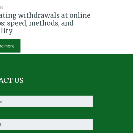
26
ating withdrawals at online
s: speed, methods, and
ility
ad more
ACT US