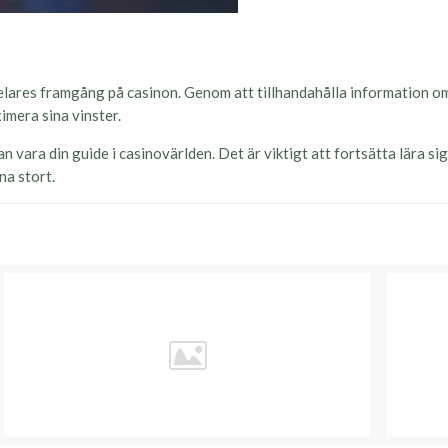
pelares framgång på casinon. Genom att tillhandahålla information om
imera sina vinster.
n vara din guide i casinovärlden. Det är viktigt att fortsätta lära si
na stort.