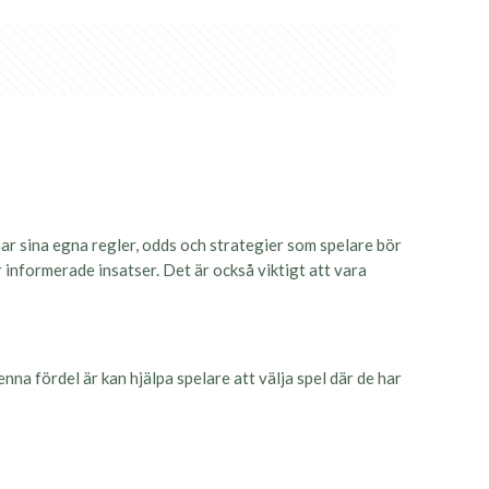
har sina egna regler, odds och strategier som spelare bör
 informerade insatser. Det är också viktigt att vara
nna fördel är kan hjälpa spelare att välja spel där de har