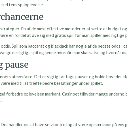
kel i ens spiloplevelse.
erchancerne
e strategier. En af de mest effektive metoder er at sætte et budget o
være en fordel at øve sig med gratis spil, før man spiller med rigtige 
odds. Spil som baccarat og blackjack har nogle af de bedste odds i cas
vælge de rigtige spil og kende hvornår man skal satse og hvornår ma
og pause
sinoets atmosfære. Det er vigtigt at tage pauser og holde hovedet kl
være med til at træffe bedre beslutninger under spillet.
 også forbedre oplevelsen markant. Casinoet tilbyder mange underhold
.
et. Det handler om at have selvkontrol og at være opmærksom på ens græn