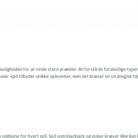
muligheden for at vinde store præmier. At forstå de forskellige typer 
ealer-spil tilbyder unikke oplevelser, men det kræver en strategisk t
de oddsene for hvert spil. Spil som blackjack og poker kræver ikke ku