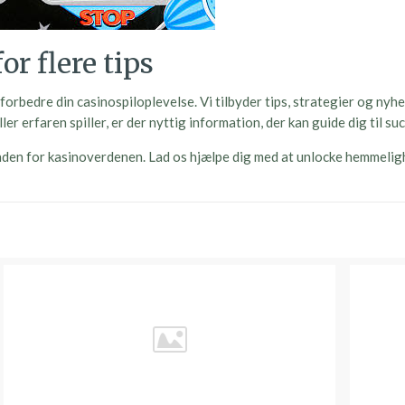
r flere tips
forbedre din casinospiloplevelse. Vi tilbyder tips, strategier og nyhe
 erfaren spiller, er der nyttig information, der kan guide dig til suc
nden for kasinoverdenen. Lad os hjælpe dig med at unlocke hemmelig