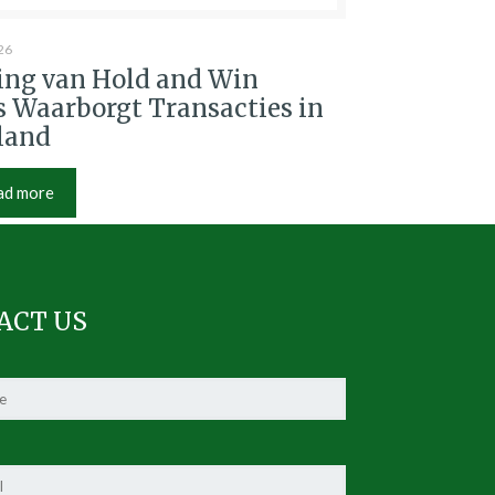
26
ing van Hold and Win
 Waarborgt Transacties in
land
ad more
ACT US