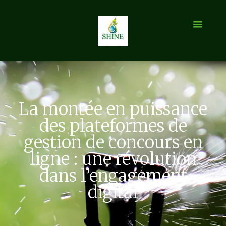
La montée en puissance
des plateformes de
gestion de concours en
ligne : une révolution
dans l’engagement
digital