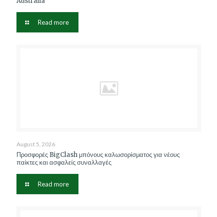
Australia
Read more
August 5, 2026
Προσφορές BigClash μπόνους καλωσορίσματος για νέους
παίκτες και ασφαλείς συναλλαγές
Read more