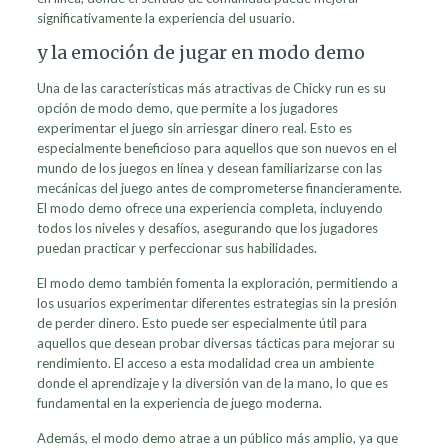
significativamente la experiencia del usuario.
y la emoción de jugar en modo demo
Una de las características más atractivas de Chicky run es su
opción de modo demo, que permite a los jugadores
experimentar el juego sin arriesgar dinero real. Esto es
especialmente beneficioso para aquellos que son nuevos en el
mundo de los juegos en línea y desean familiarizarse con las
mecánicas del juego antes de comprometerse financieramente.
El modo demo ofrece una experiencia completa, incluyendo
todos los niveles y desafíos, asegurando que los jugadores
puedan practicar y perfeccionar sus habilidades.
El modo demo también fomenta la exploración, permitiendo a
los usuarios experimentar diferentes estrategias sin la presión
de perder dinero. Esto puede ser especialmente útil para
aquellos que desean probar diversas tácticas para mejorar su
rendimiento. El acceso a esta modalidad crea un ambiente
donde el aprendizaje y la diversión van de la mano, lo que es
fundamental en la experiencia de juego moderna.
Además, el modo demo atrae a un público más amplio, ya que