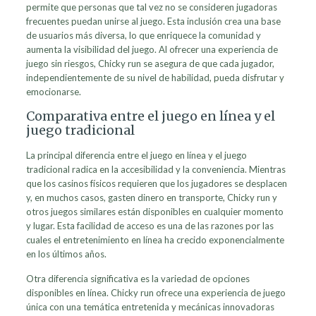
permite que personas que tal vez no se consideren jugadoras
frecuentes puedan unirse al juego. Esta inclusión crea una base
de usuarios más diversa, lo que enriquece la comunidad y
aumenta la visibilidad del juego. Al ofrecer una experiencia de
juego sin riesgos, Chicky run se asegura de que cada jugador,
independientemente de su nivel de habilidad, pueda disfrutar y
emocionarse.
Comparativa entre el juego en línea y el
juego tradicional
La principal diferencia entre el juego en línea y el juego
tradicional radica en la accesibilidad y la conveniencia. Mientras
que los casinos físicos requieren que los jugadores se desplacen
y, en muchos casos, gasten dinero en transporte, Chicky run y
otros juegos similares están disponibles en cualquier momento
y lugar. Esta facilidad de acceso es una de las razones por las
cuales el entretenimiento en línea ha crecido exponencialmente
en los últimos años.
Otra diferencia significativa es la variedad de opciones
disponibles en línea. Chicky run ofrece una experiencia de juego
única con una temática entretenida y mecánicas innovadoras