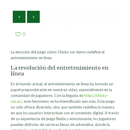
0
La emoción del juego cómo Chicky run demo redefine el
entretenimiento en línea
La revolución del entretenimiento en
línea
En el mundo actual, el entretenimiento en línea ha tomado un
papel preponderante en nuestras vidas, especialmente en la
comunidad de jugadores. Con la llegada de
https://chicky-
run.ec/
, este fenómeno se ha intensificado aún más. Este juego
no solo ofrece diversión, sino que también redefine la manera
en que los usuarios interactúan con el contenido digital. A través
de su experiencia de juego fluida y emocionante, los jugadores
pueden disfrutar de carreras llenas de adrenalina, donde la