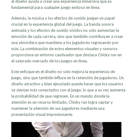
el diseño ayuda a crear una experiencia inmersiva que es
fundamental para cualquier juego exitoso en línea.
Además, la música y los efectos de sonido juegan un papel
crucial en la experiencia global del juego. La banda sonora
animada y los efectos de sonido vívidos no solo aumentan la
emoción de cada carrera, sino que también contribuyen a crear
una atmósfera que mantiene a los jugadores regresando por
más. La combinación de estos elementos visuales y sonoros
proporciona un entorno cautivador que destaca Chicky run en
el saturado mercado de los juegos en línea.
Este enfoque en el diseño no solo mejora la experiencia de
juego, sino que también influye en la retención de jugadores. Un
diseño atractivo y bien ejecutado puede hacer que los usuarios
se sientan más conectados con el juego, lo que a su vez aumenta
la probabilidad de que regresen. En un mundo donde la
atención es un recurso limitado, Chicky run logra captar y
mantener la atención de sus jugadores mediante una
presentación visual impresionante.