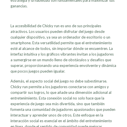
estrategia y la habilidad son fundamentales para maximizar sus
ganancias.
La accesibilidad de Chicky run es uno de sus principales
atractivos. Los usuarios pueden disfrutar del juego desde
cualquier dispositivo, ya sea un ordenador de escritorio o un
smartphone. Esta versatilidad permite que el entretenimiento
esté al alcance de todos, sin importar dónde se encuentren. La
interfaz intuitiva y los gráficos vibrantes invitan a los jugadores
a sumergirse en un mundo lleno de obstáculos y desafíos que
superar, proporcionando una experiencia envolvente y dinámica
que pocos juegos pueden igualar.
Además, el aspecto social del juego no debe subestimarse.
Chicky run permite a los jugadores conectarse con amigos y
compartir sus logros, lo que añade una dimensión adicional al
entretenimiento. Esta conexión social no solo hace que la
experiencia de juego sea más divertida, sino que también
fomenta una comunidad de jugadores apasionados que pueden
interactuar y aprender unos de otros. Este enfoque en la
interacción social es esencial en el ámbito del entretenimiento
en línea, donde el sentido de comunidad puede mejorar