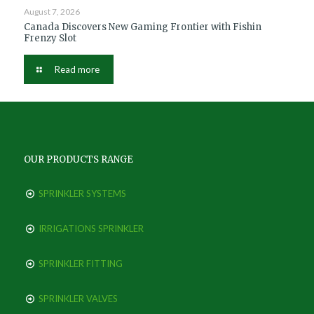
August 7, 2026
Canada Discovers New Gaming Frontier with Fishin
Frenzy Slot
Read more
OUR PRODUCTS RANGE
SPRINKLER SYSTEMS
IRRIGATIONS SPRINKLER
SPRINKLER FITTING
SPRINKLER VALVES