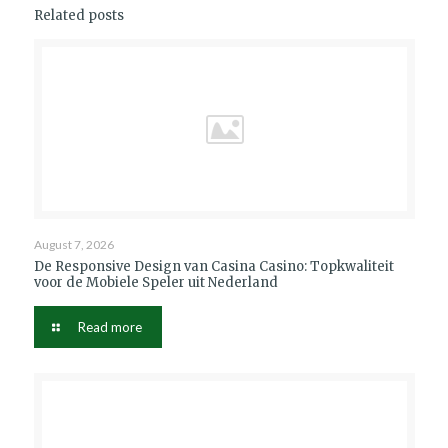
Related posts
August 7, 2026
De Responsive Design van Casina Casino: Topkwaliteit
voor de Mobiele Speler uit Nederland
Read more