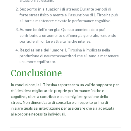
situazioni stressanti.
Supporto in situazioni di stress:
Durante periodi di
forte stress fisico o mentale, l’assunzione di L-Tirosina può
aiutare a mantenere elevate le performance cognitive.
Aumento dell’energia:
Questo amminoacido può
contribuire a un aumento dell’energia generale, rendendo
più facile affrontare attività fisiche intense.
Regolazione dell’umore:
L-Tirosina è implicata nella
produzione di neurotrasmettitori che aiutano a mantenere
un umore equilibrato.
Conclusione
In conclusione, la L-Tirosina rappresenta un valido supporto per
chi desidera migliorare le proprie performance fisiche e
cognitive, oltre a contribuire a una migliore gestione dello
stress. Non dimenticate di consultare un esperto prima di
iniziare qualsiasi integrazione per assicurare che sia adeguata
alle proprie necessità individuali.