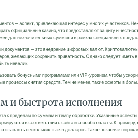
ентов — аспект, привлекающая интерес у многих участников. Не
бирать официальные казино, что предоставляют защиту и честнос
жен для незначительных сумм или в рамках специальных предл
ки документов — это внедрение цифровых валют. Криптовалютны
еров, желающих сохранить приватность. Однако следует иметь в 
быть невелик.
ьзовать бонусными программами или VIP-уровнем, чтобы ускори
ные процессы снятия средств. Тем не менее, такие оферты в бол
ам и быстрота исполнения
ета к пределам по суммам и темпу обработки. Указанные аспект
варьируются в соответствии с сайта и способа оплаты. К примеру
ут составлять нескольких тысяч долларов. Такое позволяет игр