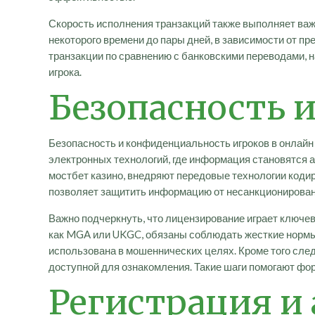
Скорость исполнения транзакций также выполняет важ
некоторого времени до пары дней, в зависимости от пр
транзакции по сравнению с банковскими переводами, н
игрока.
Безопасность 
Безопасность и конфиденциальность игроков в онлайн 
электронных технологий, где информация становятся 
мостбет казино, внедряют передовые технологии коди
позволяет защитить информацию от несанкционированн
Важно подчеркнуть, что лицензирование играет ключе
как MGA или UKGC, обязаны соблюдать жесткие нормы 
использована в мошеннических целях. Кроме того след
доступной для ознакомления. Такие шаги помогают фо
Регистрация и