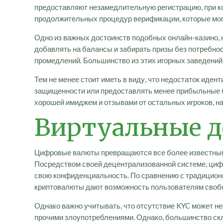
предоставляют незамедлительную регистрацию, при кот
продолжительных процедур верификации, которые могу
Одно из важных достоинств подобных онлайн-казино, 
добавлять на балансы и забирать призы без потребнос
промедлений. Большинство из этих игорных заведений
Тем не менее стоит иметь в виду, что недостаток иден
защищенности или предоставлять менее прибыльные б
хорошей имиджем и отзывами от остальных игроков, на
Виртуальные д
Цифровые валюты превращаются все более известными 
Посредством своей децентрализованной системе, цифр
свою конфиденциальность. По сравнению с традицион
криптовалюты дают возможность пользователям своб
Однако важно учитывать, что отсутствие KYC может не
прочими злоупотреблениями. Однако, большинство скл