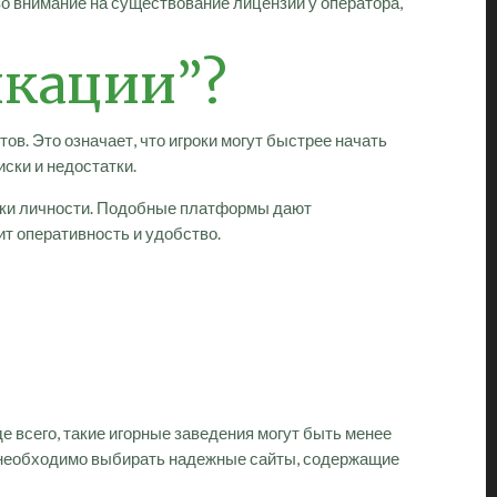
о внимание на существование лицензии у оператора,
икации”?
ов. Это означает, что игроки могут быстрее начать
иски и недостатки.
ерки личности. Подобные платформы дают
ит оперативность и удобство.
 всего, такие игорные заведения могут быть менее
у необходимо выбирать надежные сайты, содержащие