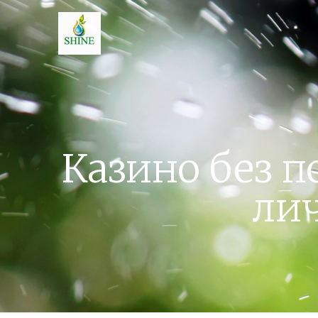
Казино без 
лич