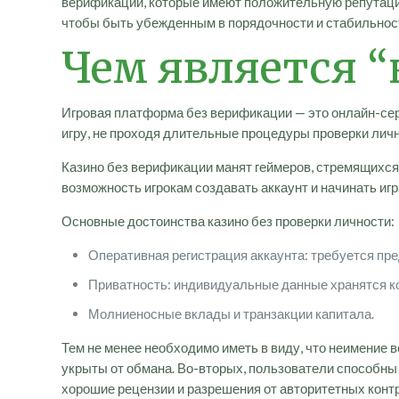
верификации, которые имеют положительную репутацию
чтобы быть убежденным в порядочности и стабильност
Чем является 
Игровая платформа без верификации — это онлайн-серви
игру, не проходя длительные процедуры проверки личнос
Казино без верификации манят геймеров, стремящихся
возможность игрокам создавать аккаунт и начинать игр
Основные достоинства казино без проверки личности:
Оперативная регистрация аккаунта: требуется п
Приватность: индивидуальные данные хранятся 
Молниеносные вклады и транзакции капитала.
Тем не менее необходимо иметь в виду, что неимение 
укрыты от обмана. Во-вторых, пользователи способн
хорошие рецензии и разрешения от авторитетных конт