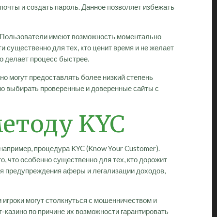
почты и создать пароль. Данное позволяет избежать
й. Пользователи имеют возможность моментально
и существенно для тех, кто ценит время и не желает
о делает процесс быстрее.
ино могут предоставлять более низкий степень
о выбирать проверенные и доверенные сайты с
методу KYC
апример, процедура KYC (Know Your Customer).
 что особенно существенно для тех, кто дорожит
я предупреждения аферы и легализации доходов,
 игроки могут столкнуться с мошенничеством и
-казино по причине их возможности гарантировать