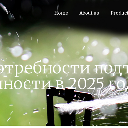
Home
About us
Produc
потребности по
ности в 2025 го