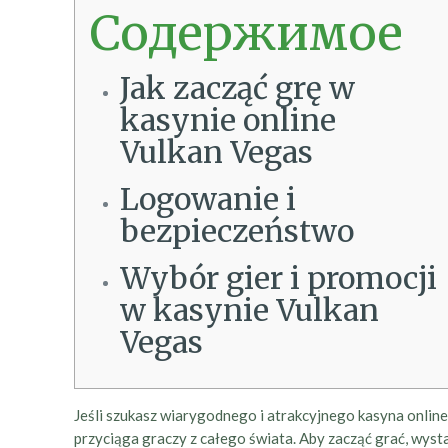
Содержимое
Jak zacząć grę w
kasynie online
Vulkan Vegas
Logowanie i
bezpieczeństwo
Wybór gier i promocji
w kasynie Vulkan
Vegas
Jeśli szukasz wiarygodnego i atrakcyjnego kasyna online
przyciąga graczy z całego świata. Aby zacząć grać, wys