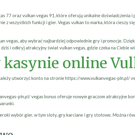
as 77 oraz vulkan vegas 91, które oferują unikalne doświadczenia i 
 z wszystkich funkcji i gier. Vegas vulkan to marka, która cieszy si
kan vegas, aby wybrać najbardziej odpowiednie gry i promocje. Dzi
 dziś i odkryj atrakcyjny świat vulkan vegas, gdzie czeka na Ciebie w
w kasynie online Vu
leży utworzyć konto na stronie https://www.vulkanvegas-pln.pl/ vegas
anvegas-pln.pl/ vegas bonus oferuje nowym graczom atrakcyjne bon
warunki.
eroki wybór gier, w tym sloty, gry karciane i gry stołowe. Można ró
two