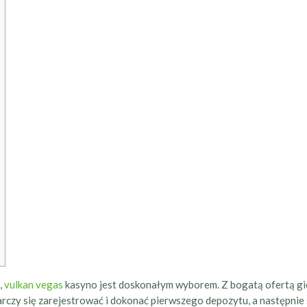
,
vulkan vegas
kasyno jest doskonałym wyborem. Z bogatą ofertą gie
tarczy się zarejestrować i dokonać pierwszego depozytu, a następni