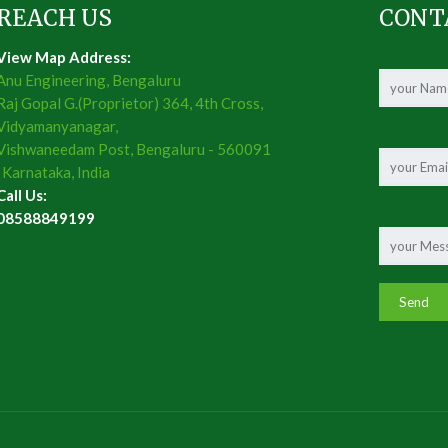
REACH US
CONT
View Map Address:
Anu Engineering, Bengaluru
Raj Gopal G.(Proprietor) 364, 4th Cross,
Vidyamanyanagar,
Vishwaneedam Post, Bengaluru - 560091
, Karnataka, India
Call Us:
08588849199