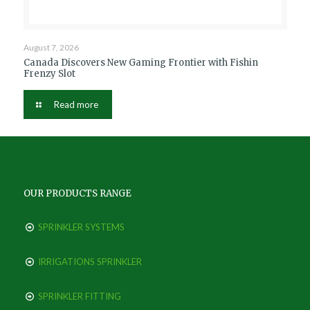
August 7, 2026
Canada Discovers New Gaming Frontier with Fishin
Frenzy Slot
Read more
OUR PRODUCTS RANGE
SPRINKLER SYSTEMS
IRRIGATIONS SPRINKLER
SPRINKLER FITTING