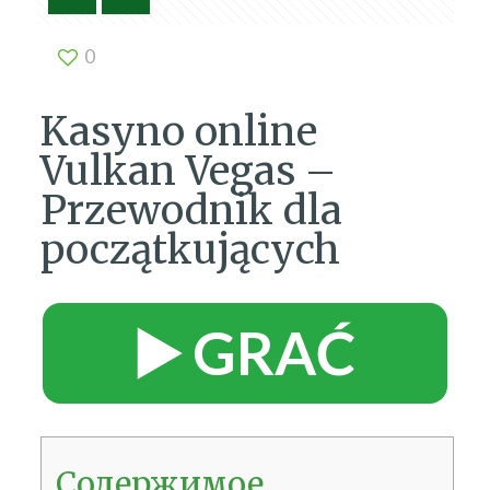
0
Kasyno online
Vulkan Vegas –
Przewodnik dla
początkujących
▶️ GRAĆ
Содержимое