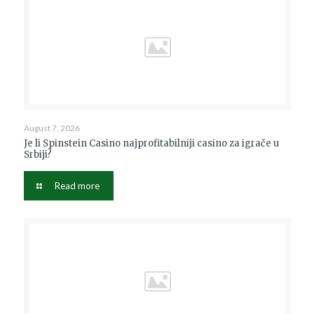
August 7, 2026
Je li Spinstein Casino najprofitabilniji casino za igrače u
Srbiji?
Read more