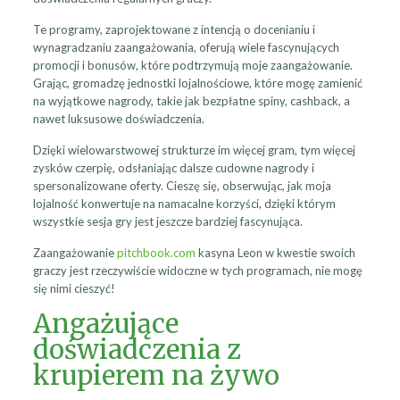
Te programy, zaprojektowane z intencją o docenianiu i
wynagradzaniu zaangażowania, oferują wiele fascynujących
promocji i bonusów, które podtrzymują moje zaangażowanie.
Grając, gromadzę jednostki lojalnościowe, które mogę zamienić
na wyjątkowe nagrody, takie jak bezpłatne spiny, cashback, a
nawet luksusowe doświadczenia.
Dzięki wielowarstwowej strukturze im więcej gram, tym więcej
zysków czerpię, odsłaniając dalsze cudowne nagrody i
spersonalizowane oferty. Cieszę się, obserwując, jak moja
lojalność konwertuje na namacalne korzyści, dzięki którym
wszystkie sesja gry jest jeszcze bardziej fascynująca.
Zaangażowanie
pitchbook.com
kasyna Leon w kwestie swoich
graczy jest rzeczywiście widoczne w tych programach, nie mogę
się nimi cieszyć!
Angażujące
doświadczenia z
krupierem na żywo