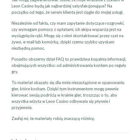
Leon Casino będą jak najbardziej satysfakcjonujące? Na
początku od tego, że serwis klienta jest ciągle do mojej usługi.
Niezależnie od faktu, czy mam zapytanie dotyczące rozgrywki,
czy wymagam pomocy z opłatami, ich ekipa wsparcia jest na
wyciągnięcie ręki. Mogę się z nimi skontaktować przez czat na
żywo, e-mail lub komórkę, dzięki czemu szybko uzyskam
niezbędną pomoc.
Ponadto obszerny dział FAQ to prawdziwa kopalnia informacji,
obejmujących wszystko: od administrowania kontem po reguły
gry.
To materiał okazało się dla mnie niezastąpione w opanowaniu
gier, które kocham. Dzięki tym instrumentom mogę pewnie
kierować swoją podróżą w krainie gier, troszcząc o to, aby
wszystka wizyta w Leon Casino odbywała się płynnie i
przyjemnie.
Zaufaj mi, te materiały robią znaczącą różnicę.