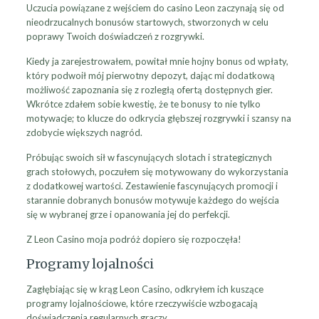
Uczucia powiązane z wejściem do casino Leon zaczynają się od
nieodrzucalnych bonusów startowych, stworzonych w celu
poprawy Twoich doświadczeń z rozgrywki.
Kiedy ja zarejestrowałem, powitał mnie hojny bonus od wpłaty,
który podwoił mój pierwotny depozyt, dając mi dodatkową
możliwość zapoznania się z rozległą ofertą dostępnych gier.
Wkrótce zdałem sobie kwestię, że te bonusy to nie tylko
motywacje; to klucze do odkrycia głębszej rozgrywki i szansy na
zdobycie większych nagród.
Próbując swoich sił w fascynujących slotach i strategicznych
grach stołowych, poczułem się motywowany do wykorzystania
z dodatkowej wartości. Zestawienie fascynujących promocji i
starannie dobranych bonusów motywuje każdego do wejścia
się w wybranej grze i opanowania jej do perfekcji.
Z Leon Casino moja podróż dopiero się rozpoczęła!
Programy lojalności
Zagłębiając się w krąg Leon Casino, odkryłem ich kuszące
programy lojalnościowe, które rzeczywiście wzbogacają
doświadczenia regularnych graczy.