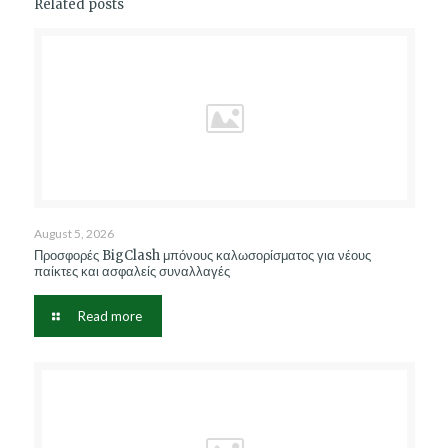
Related posts
August 5, 2026
Προσφορές BigClash μπόνους καλωσορίσματος για νέους
παίκτες και ασφαλείς συναλλαγές
Read more