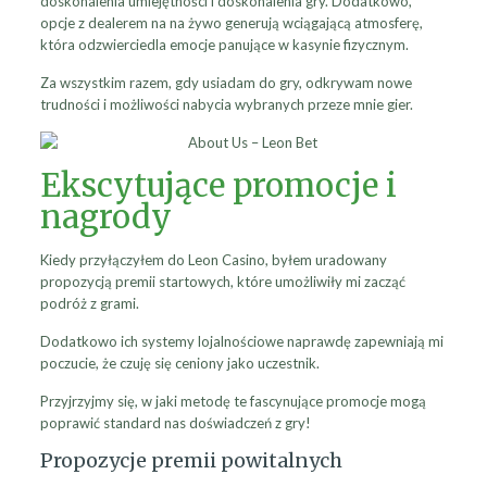
doskonalenia umiejętności i doskonalenia gry. Dodatkowo,
opcje z dealerem na na żywo generują wciągającą atmosferę,
która odzwierciedla emocje panujące w kasynie fizycznym.
Za wszystkim razem, gdy usiadam do gry, odkrywam nowe
trudności i możliwości nabycia wybranych przeze mnie gier.
Ekscytujące promocje i
nagrody
Kiedy przyłączyłem do Leon Casino, byłem uradowany
propozycją premii startowych, które umożliwiły mi zacząć
podróż z grami.
Dodatkowo ich systemy lojalnościowe naprawdę zapewniają mi
poczucie, że czuję się ceniony jako uczestnik.
Przyjrzyjmy się, w jaki metodę te fascynujące promocje mogą
poprawić standard nas doświadczeń z gry!
Propozycje premii powitalnych