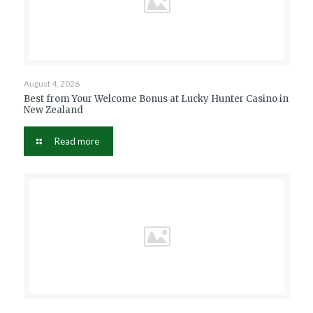
August 4, 2026
Best from Your Welcome Bonus at Lucky Hunter Casino in
New Zealand
Read more