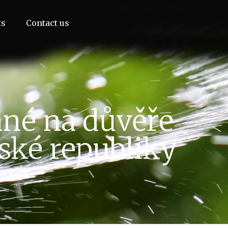
ts
Contact us
né na důvěře
ské republiky