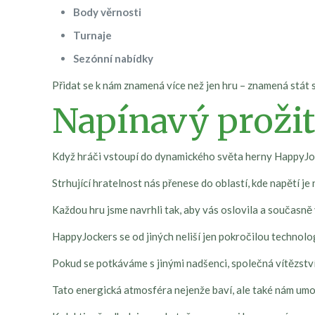
Body věrnosti
Turnaje
Sezónní nabídky
Přidat se k nám znamená více než jen hru – znamená stát 
Napínavý prožit
Když hráči vstoupí do dynamického světa herny HappyJocke
Strhující hratelnost nás přenese do oblastí, kde napětí j
Každou hru jsme navrhli tak, aby vás oslovila a současně 
HappyJockers se od jiných neliší jen pokročilou technologi
Pokud se potkáváme s jinými nadšenci, společná vítězství i
Tato energická atmosféra nejenže baví, ale také nám umo