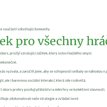
se součástí vzkvétající komunity.
ek pro všechny hrá
rs, prožijí vzrušující zážitek, který osloví každého smysl.
e nekonečné.
vás vyzvala, a zaručili jsme, aby se schopnosti setkaly se náhodou v 
í, ale i barevnou sociální interakcí, která zde rozkvétá.
 skoro prohry posilují přátelství a mění hry ve kolektivní slavnosti.
žňuje zdokonalovat naše strategie a zvládat nové.