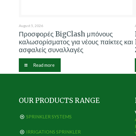
August 5, 2026
Προσφορές BigClash μπόνους
καλωσορίσματος για νέους παίκτες και
ασφαλείς συναλλαγές
Read more
OUR PRODUCTS RANGE
SPRINKLER SYSTEMS
IRRIGATIONS SPRINKLER