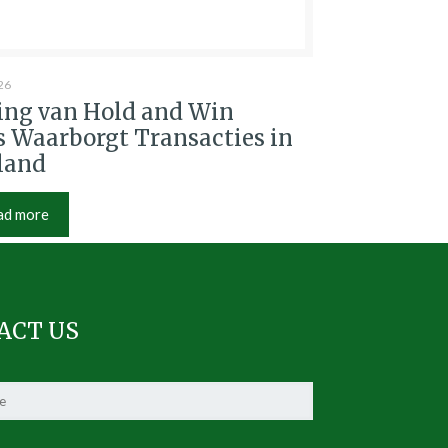
26
ing van Hold and Win
 Waarborgt Transacties in
land
ad more
ACT US