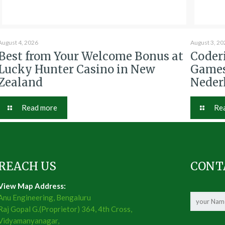
August 4, 2026
August 3, 20
Best from Your Welcome Bonus at
Coder
Lucky Hunter Casino in New
Games
Zealand
Neder
Read more
Re
REACH US
CONT
View Map Address:
Anu Engineering, Bengaluru
Raj Gopal G.(Proprietor) 364, 4th Cross,
Vidyamanyanagar,