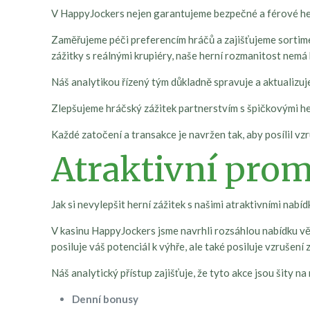
V HappyJockers nejen garantujeme bezpečné a férové herní
Zaměřujeme péči preferencím hráčů a zajišťujeme sortimen
zážitky s reálnými krupiéry, naše herní rozmanitost nemá 
Náš analytikou řízený tým důkladně spravuje a aktualizuje
Zlepšujeme hráčský zážitek partnerstvím s špičkovými he
Každé zatočení a transakce je navržen tak, aby posílil vz
Atraktivní pro
Jak si nevylepšit herní zážitek s našimi atraktivními nabí
V kasinu HappyJockers jsme navrhli rozsáhlou nabídku věr
posiluje váš potenciál k výhře, ale také posiluje vzrušení 
Náš analytický přístup zajišťuje, že tyto akce jsou šity n
Denní bonusy