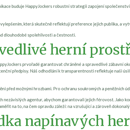
kace buduje HappyJockers robustní strategii zapojení společenství, 
vylepšením, která skutečně reflektují preference jejich publika, a vytv
ad dlouhodobé spolehlivosti a čestnosti.
vedlivé herní prost
ppyJockers prvořadé garantovat chráněné a spravedlivé zábavní okolí
cenční předpisy. Náš odhodlání k transparentnosti reflektuje naši úsil
hráněni před možnými hrozbami. Pro ochranu soukromých a peněžních úd
 nezávislých agentur, abychom garantovali jejich férovost. Jako ko
měřit na to, na čem opravdu záleží: na vzrušující a zároveň dokonalý 
dka napínavých he