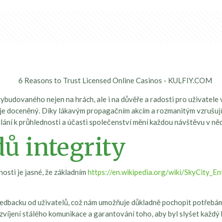
ybudovaného nejen na hrách, ale i na důvěře a radosti pro uživatele v
l je doceněný. Díky lákavým propagačním akcím a rozmanitým vzrušují
dlání k průhlednosti a účasti společenství mění každou návštěvu v n
ů integrity
osti je jasné, že základním
https://en.wikipedia.org/wiki/SkyCity_
eedbacku od uživatelů, což nám umožňuje důkladně pochopit potřebám 
víjení stálého komunikace a garantování toho, aby byl slyšet každý 