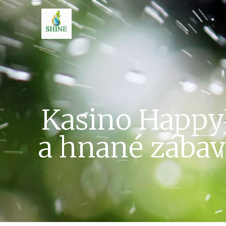
Kasino Happy
a hnané zábav