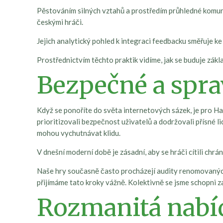
Pěstováním silných vztahů a prostředím průhledné komuni
českými hráči.
Jejich analytický pohled k integraci feedbacku směřuje ke 
Prostřednictvím těchto praktik vidíme, jak se buduje zákl
Bezpečné a spra
Když se ponoříte do světa internetových sázek, je pro Ha
prioritizovali bezpečnost uživatelů a dodržovali přísné li
mohou vychutnávat klidu.
V dnešní moderní době je zásadní, aby se hráči cítili c
Naše hry současně často procházejí audity renomovaných
přijímáme tato kroky vážně. Kolektivně se jsme schopni za
Rozmanitá nabí