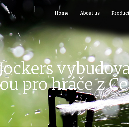
Home
About us
Produc
Jockers vybudova
ou pro hráče z Če