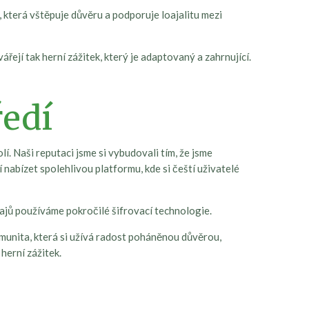
která vštěpuje důvěru a podporuje loajalitu mezi
ářejí tak herní zážitek, který je adaptovaný a zahrnující.
ředí
. Naši reputaci jsme si vybudovali tím, že jsme
í nabízet spolehlivou platformu, kde si čeští uživatelé
ajů používáme pokročilé šifrovací technologie.
munita, která si užívá radost poháněnou důvěrou,
herní zážitek.
r