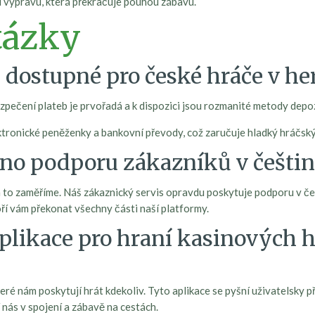
 výpravu, která překračuje pouhou zábavu.
tázky
y dostupné pro české hráče v h
pečení plateb je prvořadá a k dispozici jsou rozmanité metody depoz
ektronické peněženky a bankovní převody, což zaručuje hladký hráčský
no podporu zákazníků v češtin
 na to zaměříme. Náš zákaznický servis opravdu poskytuje podporu v
oří vám překonat všechny části naší platformy.
aplikace pro hraní kasinových 
teré nám poskytují hrát kdekoliv. Tyto aplikace se pyšní uživatelsky p
nás v spojení a zábavě na cestách.