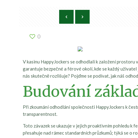
0
V kasinu HappyJockers se odhodlali k založení prostoru v
garantuje bezpečné a férové okolí, kde se každý uživate
nás skutečně rozlišuje? Pojďme se podívat, jak náš odho
Budování základ
Při zkoumání odhodlání společnosti HappyJockers k čestn
transparentnost.
Toto závazek se ukazuje v jejich proaktivním pohledu k f
přesahuje nad rámec standardních průzkumů; týká se o roz