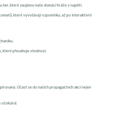
u her, které zaujmou naše domácí hráče v napětí.
omatů, které vyvolávají vzpomínky, až po interaktivní
chaniku.
k, které přesahuje všednost.
nspirovaný. Účast se do našich propagačních akcí nejen
ás očekává: