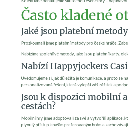
Kolektivně odhalujeme skutečnou esenci hry – napínavou
Často kladené o
Jaké jsou platební metod
Prozkoumali jsme platební metody pro české hráče. Zabez
Nabízíme spolehlivé metody, jako jsou platební karty, el
Nabízí Happyjockers Casi
Uvědomujeme si, jak důležitá je komunikace, a proto se
personalizovaná řešení, která vylepší váš zážitek a podp
Jsou k dispozici mobilní 
cestách?
Mobilní hry jsme adoptovali za své a vytvořili aplikace, k
plynulý přístup k našim preferovaným hrám a zachovávají 