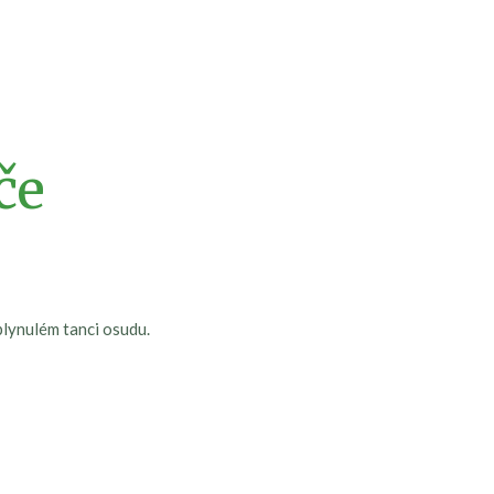
če
plynulém tanci osudu.