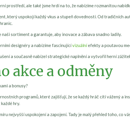
 prostředí, ale také jsme hrdí na to, že nabízíme rozmanitou nabídk
t, který uspokojí každý vkus a stupeň dovedností. Od tradičních aut
hranic.
 naši sortiment a garantuje, aby inovace a zábava snadno ladily.
rními designéry a nabízíme fascinující
vizuální
efekty a poutavou me
rušení a současně nabízel strategické naplnění a vytvořil herní zážite
mo akce a odměny
dkami a bonusy?
nostních programů, které zajišťují, že se každý hráč cítí vážený a i
z každé hry.
a míru nejvyšší uspokojení a zapojení. Tady je malý přehled toho, co v