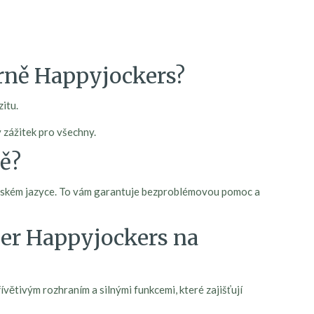
erně Happyjockers?
itu.
 zážitek pro všechny.
ě?
 českém jazyce. To vám garantuje bezproblémovou pomoc a
her Happyjockers na
řívětivým rozhraním a silnými funkcemi, které zajišťují