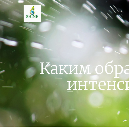
Каким обр
интенс