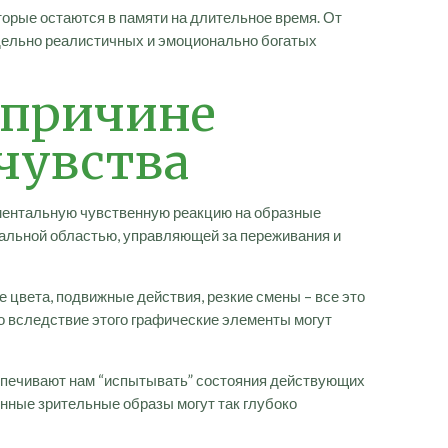
орые остаются в памяти на длительное время. От
дельно реалистичных и эмоционально богатых
 причине
чувства
оментальную чувственную реакцию на образные
нальной областью, управляющей за переживания и
цвета, подвижные действия, резкие смены – все это
 вследствие этого графические элементы могут
спечивают нам “испытывать” состояния действующих
енные зрительные образы могут так глубоко