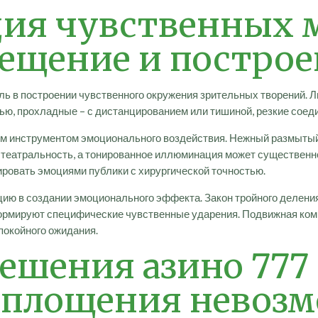
ия чувственных 
вещение и постро
ь в построении чувственного окружения зрительных творений. 
ью, прохладные – с дистанцированием или тишиной, резкие соед
 инструментом эмоционального воздействия. Нежный размытый 
 театральность, а тонированное иллюминация может существенн
ровать эмоциями публики с хирургической точностью.
ю в создании эмоционального эффекта. Закон тройного деления
формируют специфические чувственные ударения. Подвижная ком
покойного ожидания.
ешения азино 777
оплощения невоз