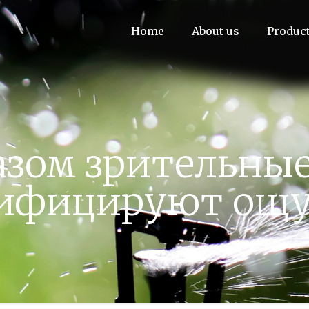
Home
About us
Produc
азом зрительны
ифицируют ощ