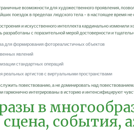
граничные возможности для художественного проявления, позво
йших поездок в пределах людского тела – в настоящее время не 
строения и искусственного интеллекта кардинально изменили х
 разработаны с поразительной мерой достоверности и тщательн
ва для формирования фотореалистичных объектов
твенных явлений
низации стандартных операций
ия реальных артистов с виртуальными пространствами
ы служить повествованию, а не доминировать над повествование
ни гармонично интегрированы в историю и интенсифицируют чувс
разы в многообра
сцена, события, a