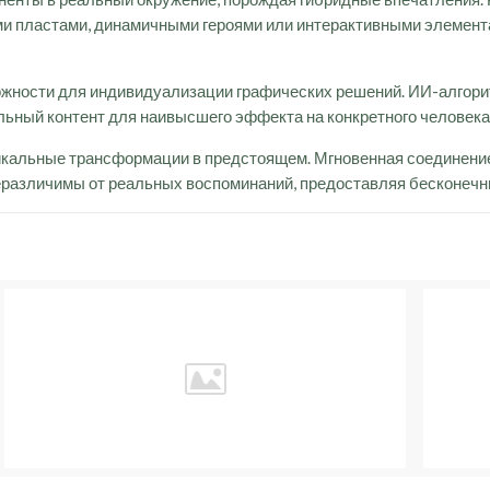
 пластами, динамичными героями или интерактивными элемента
жности для индивидуализации графических решений. ИИ-алгори
льный контент для наивысшего эффекта на конкретного человека
кальные трансформации в предстоящем. Мгновенная соединение
еразличимы от реальных воспоминаний, предоставляя бесконечны