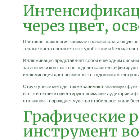
Интенсификац
через цвет, ос
Цветовая психология занимает основополагающую рол
теплые цвета соотносятся с удобством и безопасност
Иллюминация представляет собой еще одним сильным
затенения и контрастное подсветка интенсифицируют
иллюминация дает возможность художникам контроли
Структурные методы также занимают значимую функци
все эти техники ориентируют внимание аудитории и 
статичная – порождает чувство стабильности или бес
Графические р
инструмент в