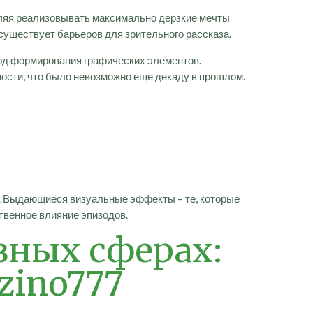
ляя реализовывать максимально дерзкие мечты
существует барьеров для зрительного рассказа.
од формирования графических элементов.
ости, что было невозможно еще декаду в прошлом.
м. Выдающиеся визуальные эффекты – те, которые
твенное влияние эпизодов.
зных сферах:
zino777