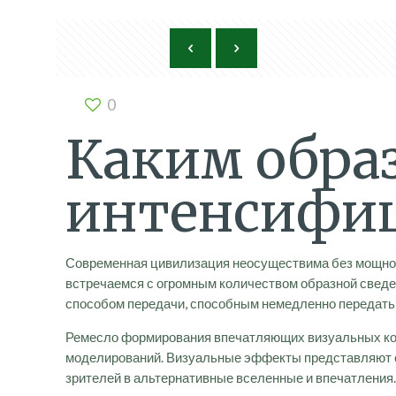
0
Каким обра
интенсифи
Современная цивилизация неосуществима без мощного
встречаемся с огромным количеством образной сведе
способом передачи, способным немедленно передать 
Ремесло формирования впечатляющих визуальных ко
моделирований. Визуальные эффекты представляют с
зрителей в альтернативные вселенные и впечатления