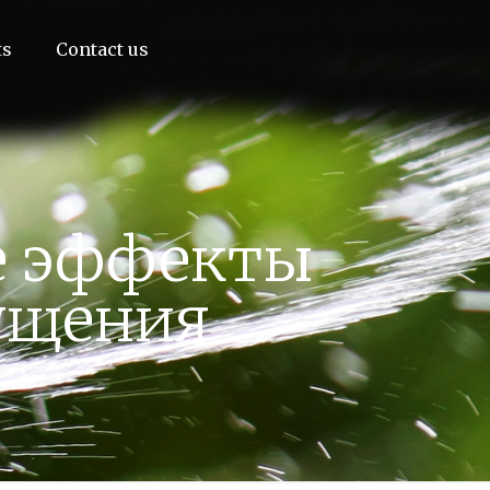
ts
Contact us
е эффекты
ущения