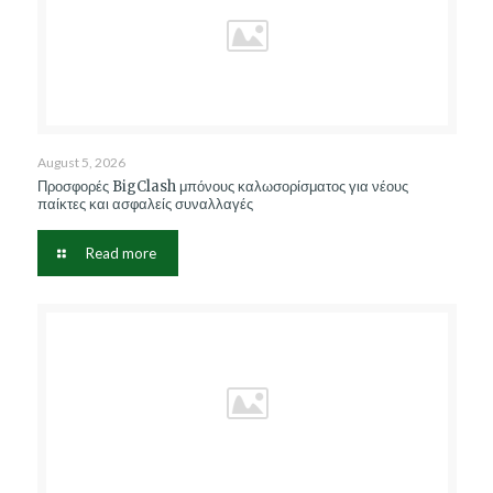
August 5, 2026
Προσφορές BigClash μπόνους καλωσορίσματος για νέους
παίκτες και ασφαλείς συναλλαγές
Read more