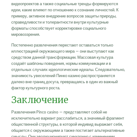
видеопроектов а также социальные тренды формируются
идеи, какие влияют по отношению к сознание личностей. К
примеру, активное внедрение вопросов защиты природы,
справедливости и толерантности внутри культурные
форматы способствует корректировке социального
мировоззрения.
Постепенно развлечения перестают оставаться только
иллюстрацией окружающего мира — они выступают как
средством данной трансформации. Массовая культура
создаёт шаблоны поведения, нормы коммуникации и в
отдельных случаях идеологические идеалы. Следовательно,
значимость увеселений Пинко казино распространяется
далеко вне границ досуга, превращаясь в один из важный
фактор культурного роста.
Заключение
Развлечения Pinco casino — представляют собой не
исключительно вариант расслабиться, а значимый фрагмент
общественной структуры, в которой индивид выражает себя,
общается с окружающими а также постигает альтернативные
смыслы. Они эволюционируют синхронно с изменением