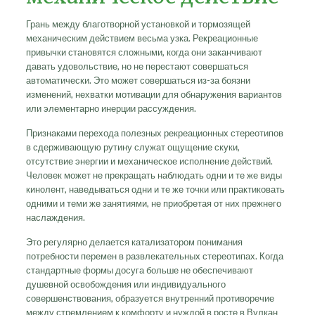
Грань между благотворной установкой и тормозящей
механическим действием весьма узка. Рекреационные
привычки становятся сложными, когда они заканчивают
давать удовольствие, но не перестают совершаться
автоматически. Это может совершаться из-за боязни
изменений, нехватки мотивации для обнаружения вариантов
или элементарно инерции рассуждения.
Признаками перехода полезных рекреационных стереотипов
в сдерживающую рутину служат ощущение скуки,
отсутствие энергии и механическое исполнение действий.
Человек может не прекращать наблюдать одни и те же виды
кинолент, наведываться одни и те же точки или практиковать
одними и теми же занятиями, не приобретая от них прежнего
наслаждения.
Это регулярно делается катализатором понимания
потребности перемен в развлекательных стереотипах. Когда
стандартные формы досуга больше не обеспечивают
душевной освобождения или индивидуального
совершенствования, образуется внутренний противоречие
между стремлением к комфорту и нуждой в росте в Вулкан