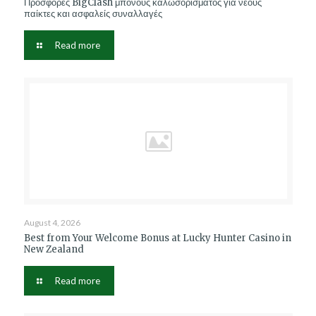
Προσφορές BigClash μπόνους καλωσορίσματος για νέους
παίκτες και ασφαλείς συναλλαγές
Read more
August 4, 2026
Best from Your Welcome Bonus at Lucky Hunter Casino in
New Zealand
Read more