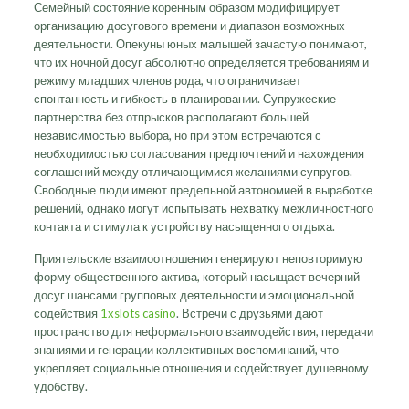
Семейный состояние коренным образом модифицирует
организацию досугового времени и диапазон возможных
деятельности. Опекуны юных малышей зачастую понимают,
что их ночной досуг абсолютно определяется требованиям и
режиму младших членов рода, что ограничивает
спонтанность и гибкость в планировании. Супружеские
партнерства без отпрысков располагают большей
независимостью выбора, но при этом встречаются с
необходимостью согласования предпочтений и нахождения
соглашений между отличающимися желаниями супругов.
Свободные люди имеют предельной автономией в выработке
решений, однако могут испытывать нехватку межличностного
контакта и стимула к устройству насыщенного отдыха.
Приятельские взаимоотношения генерируют неповторимую
форму общественного актива, который насыщает вечерний
досуг шансами групповых деятельности и эмоциональной
содействия
1xslots casino
. Встречи с друзьями дают
пространство для неформального взаимодействия, передачи
знаниями и генерации коллективных воспоминаний, что
укрепляет социальные отношения и содействует душевному
удобству.