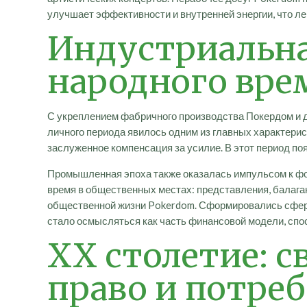
улучшает эффективности и внутренней энергии, что л
Индустриальна
народного вре
С укреплением фабричного производства Покердом и д
личного периода явилось одним из главных характери
заслуженное компенсация за усилие. В этот период п
Промышленная эпоха также оказалась импульсом к фо
время в общественных местах: представления, балага
общественной жизни Pokerdom. Сформировались сфер
стало осмысляться как часть финансовой модели, сп
XX столетие: 
право и потре