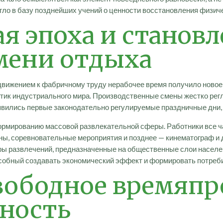
егло в базу позднейших учений о ценности восстановления физи
я эпоха и становл
мени отдыха
вижением к фабричному труду нерабочее время получило новое п
стик индустриального мира. Производственные смены жестко рег
оявились первые законодательно регулируемые праздничные дни,
рмированию массовой развлекательной сферы. Работники все ч
ны, соревновательные мероприятия и позднее — кинематограф и
ы развлечений, предназначенные на общественные слои населе
особный создавать экономический эффект и формировать потреб
свободное времяп
бность