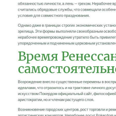
обязанностью личности, а лень — грехом. Нерабочее
считались обрядовые службы, что совмещали особенн
условия для совместного празднования.
Однако даже в границах строгих экономических устан
зрелища. Эти формы выполняли своеобразным освобож
нерабочее времяпровождение утратило быть привилеги
упорядоченным и подчиненным церковным установлен
Время Ренессан
самостоятельн
Возрождение внесло существенные перемены в восприя
идеалами, что отразилось и на трактовке личного досу
искусством Покердом официальный сайт, философией,
аристократии, но и членам растущего слоя.
Возникновение городских центров, рост торговли и р
артистических концертов. Нерабочее досуг Pokerdom н