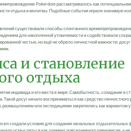
 времяпровождение Pokerdom рассматривалось как потенциальная
ости отдыха и молитвы. Подобные события играли значимую кол
овлений существовали способы спонтанного времяпрепровождени
дением для накопленной утомляемости и содействовали сохраня
рованной честью, но ещё не обрело личностной важности: досу
иям.
са и становление
ого отдыха
тии индивида и его места в мире. Самобытность, созидание и 
га. Такой досуг начало восприниматься как средство личностного
 размышлением или экспедициями закрепились как вариантом ум
емесел создали условия для создания начальных отдыхательных 
ачало осмысляться как элемент повседневного равновесия, а не 