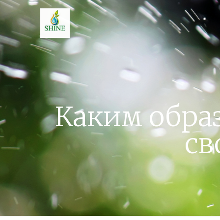
Каким обра
св