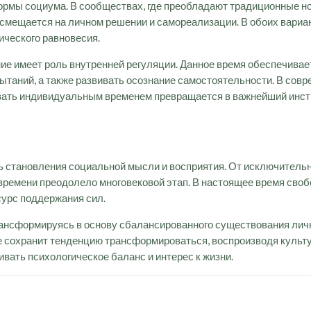
ормы социума. В сообществах, где преобладают традиционные н
смещается на личном решении и самореализации. В обоих вариа
ического равновесия.
е имеет роль внутренней регуляции. Данное время обеспечивае
ытаний, а также развивать осознание самостоятельности. В совр
вать индивидуальным временем превращается в важнейший инст
ь становления социальной мысли и восприятия. От исключительн
 времени преодолело многовековой этап. В настоящее время сво
сурс поддержания сил.
трансформируясь в основу сбалансированного существования ли
 сохранит тенденцию трансформироваться, воспроизводя культу
вать психологическое баланс и интерес к жизни.