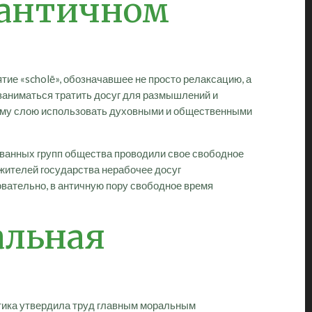
 античном
ие «scholē», обозначавшее не просто релаксацию, а
заниматься тратить досуг для размышлений и
шему слою использовать духовными и общественными
ованных групп общества проводили свое свободное
 жителей государства нерабочее досуг
вательно, в античную пору свободное время
альная
этика утвердила труд главным моральным