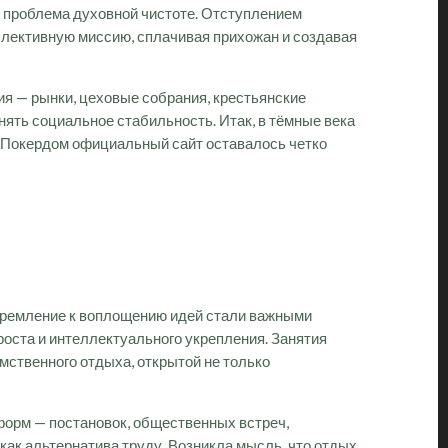
 проблема духовной чистоте. Отступлением
лективную миссию, сплачивая прихожан и создавая
я — рынки, цеховые собрания, крестьянские
ть социальное стабильность. Итак, в тёмные века
г Покердом официальный сайт оставалось четко
стремление к воплощению идей стали важными
 роста и интеллектуального укрепления. Занятия
ственного отдыха, открытой не только
форм — постановок, общественных встреч,
как альтернатива труду. Возникла мысль, что отдых