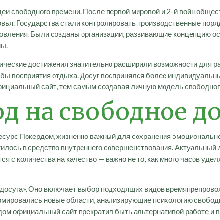
еи свободного времени. После первой мировой и 2-й войн обще
овья. Государства стали контролировать производственные поря
овления. Были созданы организации, развивающие концепцию осо
мы.
ические достижения значительно расширили возможности для ра
обы восприятия отдыха. Досуг воспринялся более индивидуальны
фициальный сайт, тем самым создавая личную модель свободног
д на свободное д
есурс Покердом, жизненно важный для сохранения эмоциональног
тилось в средство внутреннего совершенствования. Актуальный 
я с количества на качество — важно не то, как много часов уде
 досуга». Оно включает выбор подходящих видов времяпрепров
ировались новые области, анализирующие психологию свободног
рдом официальный сайт прекратил быть альтернативой работе и в