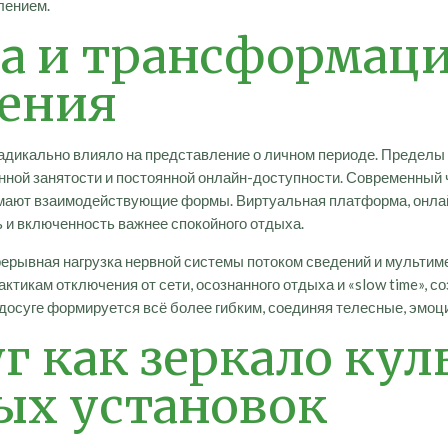
лением.
а и трансформац
ения
дикально влияло на представление о личном периоде. Пределы
нной занятости и постоянной онлайн-доступности. Современный 
нимают взаимодействующие формы. Виртуальная платформа, онл
 и включенность важнее спокойного отдыха.
рерывная нагрузка нервной системы потоком сведений и мульти
рактикам отключения от сети, осознанного отдыха и «slow time»,
о досуге формируется всё более гибким, соединяя телесные, э
г как зеркало ку
ых установок