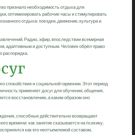
ство признало необходимость отдыха для
дки, оптимизировать рабочие часы и стимулировать
знанного отдыха: поездки, движение, культура и
звлечений. Радио, эфир, впоследствии всемирная
м, адаптивным и доступным. Человек обрёл право
о распорядка.
осуг
о спокойствия и социальной гармонии. Этот период
личность применяет досуг для обучения, общения,
ляется восстановлению, а каким образом оно
ождения, способные действительно возвращают
о времени: как занятие сказывается на психику,
оспринялся как его неотъемлемой составом,