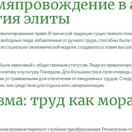
мяпровождение в
гия элиты
вилегированное право. В греческой традиции существовало понят
свободные люди, избавленные от ручного труда, способны были 
 базе социально-экономической модели, создавало условия выс
 была зависимой с общественным статусом. Люди из привилегир
 политику и культуру Покердом. Для большинства в свою очередь
и, устраиваемыми для отвлечения от ежедневных трудов. Следо
я, чем средством для отдыха или самореализации.
зма: труд как мор
ичном времени пережило глубокие преобразования. Религиозная 