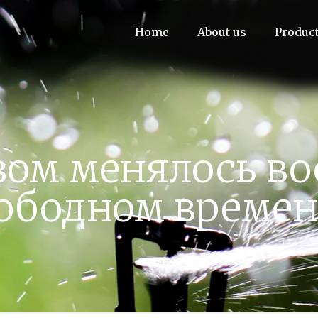
Home
About us
Produc
зом менялось во
ободном време