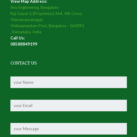
View Map Address:
Anu Engineering, Bengaluru
Raj Gopal G.(Proprietor) 364, 4th Cross,
Vidyamanyanagar,
Vishwaneedam Post, Bengaluru - 560091
, Karnataka, India
Call Us:
08588849199
CONTACT US