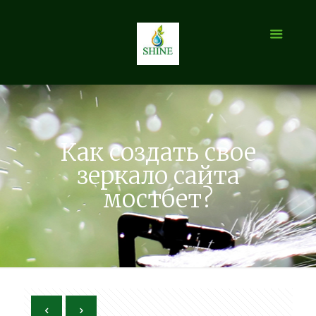
Как создать свое
зеркало сайта
мостбет?