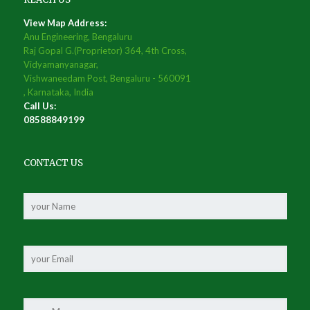
View Map Address:
Anu Engineering, Bengaluru
Raj Gopal G.(Proprietor) 364, 4th Cross,
Vidyamanyanagar,
Vishwaneedam Post, Bengaluru - 560091
, Karnataka, India
Call Us:
08588849199
CONTACT US