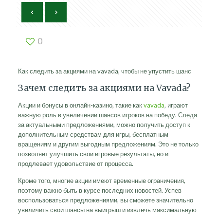
0
Как следить за акциями на vavada, чтобы не упустить шанс
Зачем следить за акциями на Vavada?
Акции и бонусы в онлайн-казино, такие как
vavada
, играют
важную роль в увеличении шансов игроков на победу. Следя
за актуальными предложениями, можно получить доступ к
дополнительным средствам для игры, бесплатным
вращениям и другим выгодным предложениям. Это не только
позволяет улучшить свои игровые результаты, но и
продлевает удовольствие от процесса.
Кроме того, многие акции имеют временные ограничения,
поэтому важно быть в курсе последних новостей. Успев
воспользоваться предложениями, вы сможете значительно
увеличить свои шансы на выигрыш и извлечь максимальную