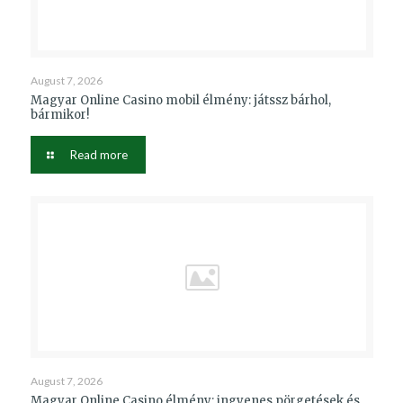
August 7, 2026
Magyar Online Casino mobil élmény: játssz bárhol,
bármikor!
Read more
August 7, 2026
Magyar Online Casino élmény: ingyenes pörgetések és