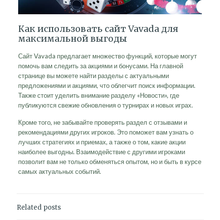
Как использовать сайт Vavada для
максимальной выгоды
Сайт Vavada предлагает множество функций, которые могут
помочь вам следить за акциями и бонусами. На главной
странице вы можете найти разделы с актуальными
предложениями и акциями, что облегчит поиск информации.
Также стоит уделить внимание разделу «Новости», где
публикуются свежие обновления о турнирах и новых играх.
Кроме того, не забывайте проверять раздел с отзывами и
рекомендациями других игроков. Это поможет вам узнать о
лучших стратегиях и приемах, а также о том, какие акции
наиболее выгодны. Взаимодействие с другими игроками
позволит вам не только обменяться опытом, но и быть в курсе
самых актуальных событий.
Related posts