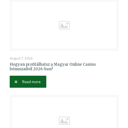
August 7, 2026
Hogyan profitálhatsz a Magyar Online Casino
bónuszaiból 2026-ban?
Read more