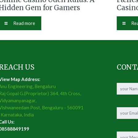
Hidden Gem for Gamers
Casino
Read more
Re
REACH US
CONT
View Map Address:
Anu Engineering, Bengaluru
Raj Gopal G.(Proprietor) 364, 4th Cross,
Vidyamanyanagar,
Vishwaneedam Post, Bengaluru - 560091
, Karnataka, India
Call Us:
08588849199