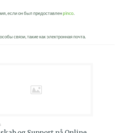
ния, если он был предоставлен
pinco
.
собы связи, такие как электронная почта.
6
sskab og Support på Online