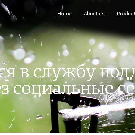
Home
About us
Produc
ся в службу под
з социальные с