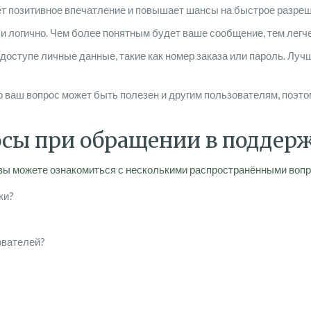
т позитивное впечатление и повышает шансы на быстрое разреш
и логично. Чем более понятным будет ваше сообщение, тем легч
доступе личные данные, такие как номер заказа или пароль. Луч
о ваш вопрос может быть полезен и другим пользователям, поэт
осы при обращении в поддер
 вы можете ознакомиться с несколькими распространёнными вопр
ки?
ователей?