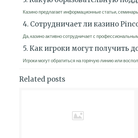
Казино предлагает информационные статьи, семинары 
4. Сотрудничает ли казино Pinc
Да, казино активно сотрудничает с профессиональны
5. Как игроки могут получить
Игроки могут обратиться на горячую линию или воспо
Related posts