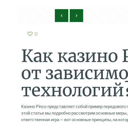
0
Как казино 
от зависим
технологий
Казино Pinco представляет собой пример передового 
этой статье мы подробно рассмотрим основные меры,
ответственная игра — вот основные принципы, на кото