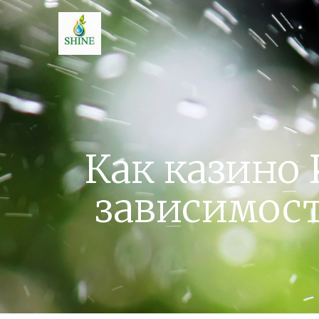
Как казино
зависимос