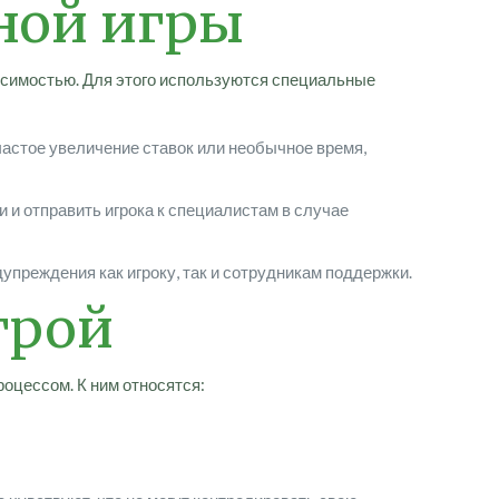
ной игры
висимостью. Для этого используются специальные
частое увеличение ставок или необычное время,
 и отправить игрока к специалистам в случае
упреждения как игроку, так и сотрудникам поддержки.
грой
оцессом. К ним относятся: