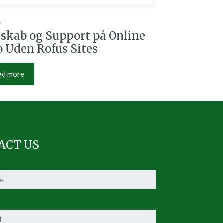
6
sskab og Support på Online
 Uden Rofus Sites
ad more
ACT US