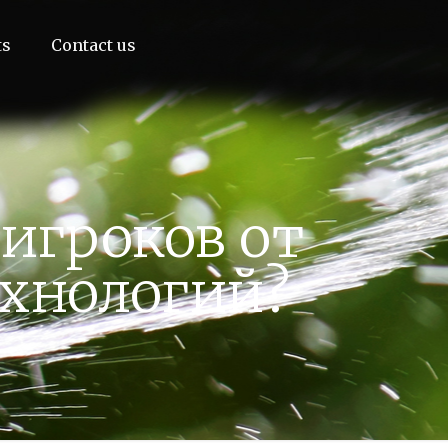
ts
Contact us
 игроков от
ехнологий?