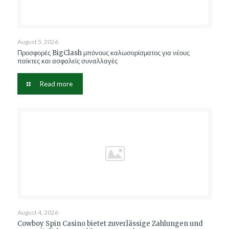
August 5, 2026
Προσφορές BigClash μπόνους καλωσορίσματος για νέους
παίκτες και ασφαλείς συναλλαγές
Read more
August 4, 2026
Cowboy Spin Casino bietet zuverlässige Zahlungen und