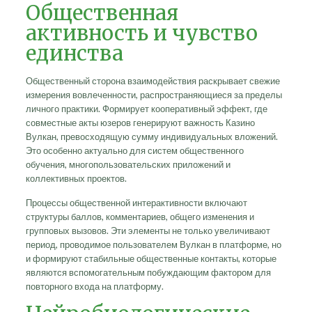
Общественная
активность и чувство
единства
Общественный сторона взаимодействия раскрывает свежие
измерения вовлеченности, распространяющиеся за пределы
личного практики. Формирует кооперативный эффект, где
совместные акты юзеров генерируют важность Казино
Вулкан, превосходящую сумму индивидуальных вложений.
Это особенно актуально для систем общественного
обучения, многопользовательских приложений и
коллективных проектов.
Процессы общественной интерактивности включают
структуры баллов, комментариев, общего изменения и
групповых вызовов. Эти элементы не только увеличивают
период, проводимое пользователем Вулкан в платформе, но
и формируют стабильные общественные контакты, которые
являются вспомогательным побуждающим фактором для
повторного входа на платформу.