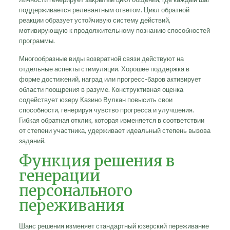
поддерживается релевантным ответом. Цикл обратной
реакции образует устойчивую систему действий,
мотивирующую к продолжительному познанию способностей
программы.
Многообразные виды возвратной связи действуют на
отдельные аспекты стимуляции. Хорошее поддержка в
форме достижений, наград или прогресс-баров активирует
области поощрения в разуме. Конструктивная оценка
содействует юзеру Казино Вулкан повысить свои
способности, генерируя чувство прогресса и улучшения.
Гибкая обратная отклик, которая изменяется в соответствии
от степени участника, удерживает идеальный степень вызова
заданий.
Функция решения в
генерации
персонального
переживания
Шанс решения изменяет стандартный юзерский переживание