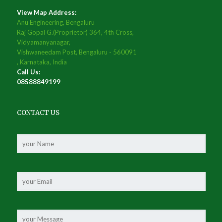
View Map Address:
Anu Engineering, Bengaluru
Raj Gopal G.(Proprietor) 364, 4th Cross,
Vidyamanyanagar,
Vishwaneedam Post, Bengaluru - 560091
, Karnataka, India
Call Us:
08588849199
CONTACT US