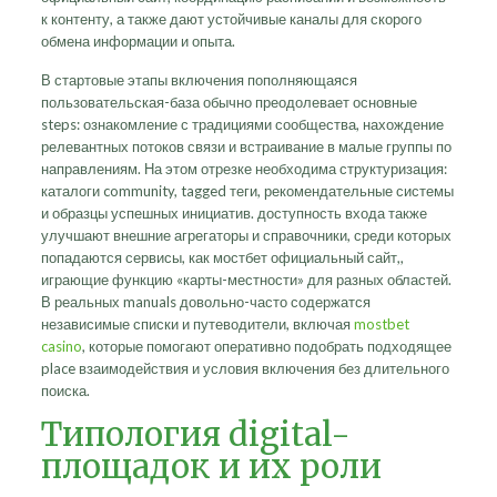
к контенту, а также дают устойчивые каналы для скорого
обмена информации и опыта.
В стартовые этапы включения пополняющаяся
пользовательская-база обычно преодолевает основные
steps: ознакомление с традициями сообщества, нахождение
релевантных потоков связи и встраивание в малые группы по
направлениям. На этом отрезке необходима структуризация:
каталоги community, tagged теги, рекомендательные системы
и образцы успешных инициатив. доступность входа также
улучшают внешние агрегаторы и справочники, среди которых
попадаются сервисы, как мостбет официальный сайт,,
играющие функцию «карты-местности» для разных областей.
В реальных manuals довольно-часто содержатся
независимые списки и путеводители, включая
mostbet
casino
, которые помогают оперативно подобрать подходящее
place взаимодействия и условия включения без длительного
поиска.
Типология digital-
площадок и их роли