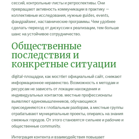
сессий, контрольные-листы и ретроспективы. Они
превращают активность коммуникации в практику —
коллективные исследования, нужные guides, events,
фандрайзинг, наставнические программы. Чем удобнее
сделать-переход от дискуссии к реализации, тем больше
шанс на устойчивое сотрудничество.
Общественные
последствия и
конкретные ситуации
digital-площадки, как мостбет официальный сайт, снижают
информационное неравенство. Возможность к методам и
ресурсам не зависеть от локации нахождения и
индивидуальных контактов. местные профессионалы
выявляют единомышленников, обучающиеся
присоединяются к глобальным разборам, а местные группы
отрабатывают муниципальные проекты, опираясь на знания
смежных городов. От этого становятся-сильнее и рабочие и
общественные community.
Интеграция контента и взаимодействия повышает