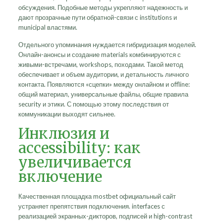
обсуждения. Подобные методы укрепляют надежность и
дают прозрачные пути обратной-связи с institutions и
municipal властями.
Отдельного упоминания нуждается гибридизация моделей.
Онлайн-анонсы и создание materials комбинируются с
живыми-встречами, workshops, походами. Такой метод
обеспечивает и объем аудитории, и детальность личного
контакта. Появляются «сцепки» между онлайном и offline:
общий материал, универсальные файлы, общие правила
security и этики. С помощью этому последствия от
коммуникации выходят сильнее.
Инклюзия и
accessibility: как
увеличивается
включение
Качественная площадка mostbet официальный сайт
устраняет препятствия подключения. interfaces с
реализацией экранных-дикторов, подписей и high-contrast